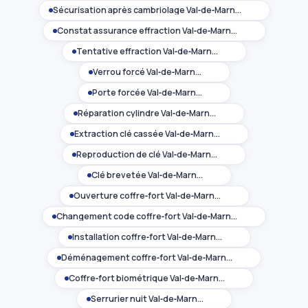
Sécurisation après cambriolage Val‑de‑Marne (94)
Constat assurance effraction Val‑de‑Marne (94)
Tentative effraction Val‑de‑Marne (94)
Verrou forcé Val‑de‑Marne (94)
Porte forcée Val‑de‑Marne (94)
Réparation cylindre Val‑de‑Marne (94)
Extraction clé cassée Val‑de‑Marne (94)
Reproduction de clé Val‑de‑Marne (94)
Clé brevetée Val‑de‑Marne (94)
Ouverture coffre‑fort Val‑de‑Marne (94)
Changement code coffre‑fort Val‑de‑Marne (94)
Installation coffre‑fort Val‑de‑Marne (94)
Déménagement coffre‑fort Val‑de‑Marne (94)
Coffre‑fort biométrique Val‑de‑Marne (94)
Serrurier nuit Val‑de‑Marne (94)