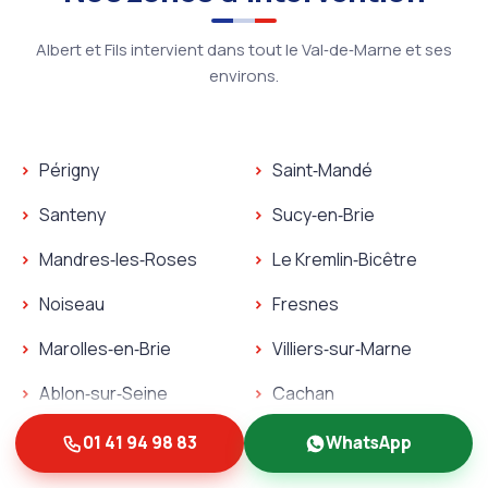
Albert et Fils intervient dans tout le Val‑de‑Marne et ses
environs.
Périgny
Saint‑Mandé
Santeny
Sucy‑en‑Brie
Mandres‑les‑Roses
Le Kremlin‑Bicêtre
Noiseau
Fresnes
Marolles‑en‑Brie
Villiers‑sur‑Marne
Ablon‑sur‑Seine
Cachan
Rungis
Charenton‑le‑Pont
01 41 94 98 83
WhatsApp
Villecresnes
Thiais