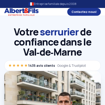
Entreprise familiale depuis 2008
Contactez‑nous!
Votre
serrurier
de
confiance dans le
Val‑de‑Marne
★★★★★
1435 avis clients
· Google & Trustpilot