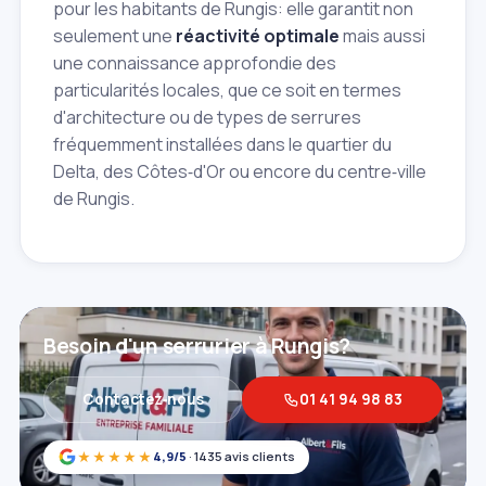
pour les habitants de Rungis: elle garantit non
seulement une
réactivité optimale
mais aussi
une connaissance approfondie des
particularités locales, que ce soit en termes
d'architecture ou de types de serrures
fréquemment installées dans le quartier du
Delta, des Côtes‑d'Or ou encore du centre‑ville
de Rungis.
Besoin d'un serrurier à Rungis?
Contactez‑nous
01 41 94 98 83
★★★★★
4,9/5
· 1435 avis clients