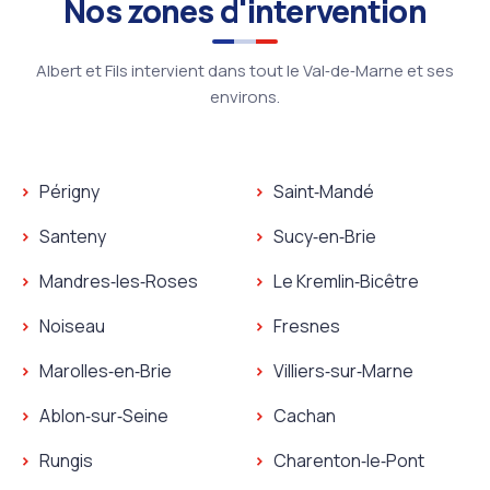
Nos zones d'intervention
Albert et Fils intervient dans tout le Val‑de‑Marne et ses
environs.
Périgny
Saint‑Mandé
Santeny
Sucy‑en‑Brie
Mandres‑les‑Roses
Le Kremlin‑Bicêtre
Noiseau
Fresnes
Marolles‑en‑Brie
Villiers‑sur‑Marne
Ablon‑sur‑Seine
Cachan
Rungis
Charenton‑le‑Pont