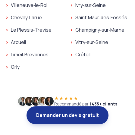
Villeneuve‑le‑Roi
Ivry‑sur‑Seine
Chevilly‑Larue
Saint‑Maur‑des‑Fossés
Le Plessis‑Trévise
Champigny‑sur‑Marne
Arcueil
Vitry‑sur‑Seine
Limeil‑Brévannes
Créteil
Orly
★★★★★
Recommandé par
1435+ clients
Demander un devis gratuit