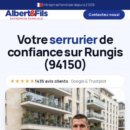
Entreprise familiale depuis 2008
Contactez‑nous!
Votre
serrurier
de
confiance sur Rungis
(94150)
★★★★★
1435 avis clients
· Google & Trustpilot