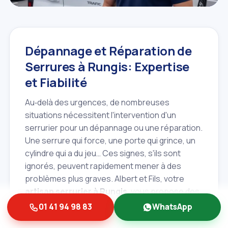
Dépannage et Réparation de
Serrures à Rungis: Expertise
et Fiabilité
Au‑delà des urgences, de nombreuses
situations nécessitent l'intervention d'un
serrurier pour un dépannage ou une réparation.
Une serrure qui force, une porte qui grince, un
cylindre qui a du jeu… Ces signes, s'ils sont
ignorés, peuvent rapidement mener à des
problèmes plus graves. Albert et Fils, votre
artisan serrurier à Rungis
, vous propose des
solutions de dépannage fiables et durables
01 41 94 98 83
WhatsApp
pour toutes les marques et tous les types de