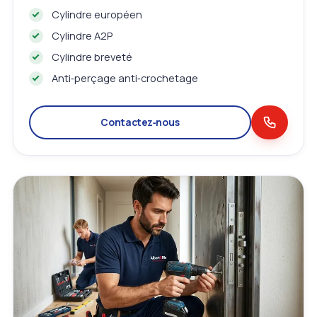
Cylindre européen
Cylindre A2P
Cylindre breveté
Anti‑perçage anti‑crochetage
Contactez‑nous