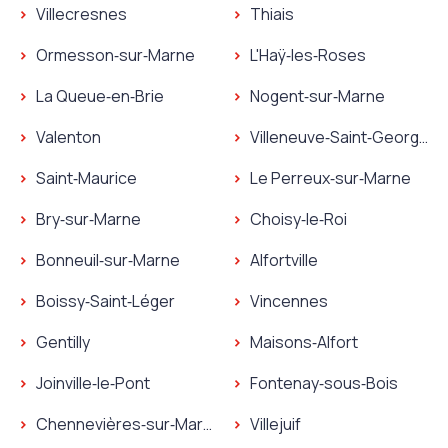
Villecresnes
Thiais
Ormesson‑sur‑Marne
L'Haÿ‑les‑Roses
La Queue‑en‑Brie
Nogent‑sur‑Marne
Valenton
Villeneuve‑Saint‑Georges
Saint‑Maurice
Le Perreux‑sur‑Marne
Bry‑sur‑Marne
Choisy‑le‑Roi
Bonneuil‑sur‑Marne
Alfortville
Boissy‑Saint‑Léger
Vincennes
Gentilly
Maisons‑Alfort
Joinville‑le‑Pont
Fontenay‑sous‑Bois
Chennevières‑sur‑Marne
Villejuif