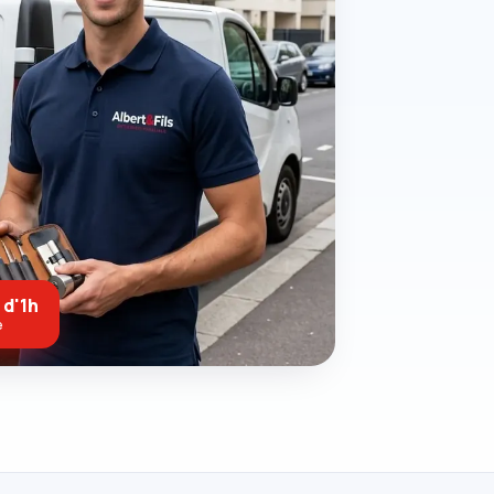
 d'1h
e