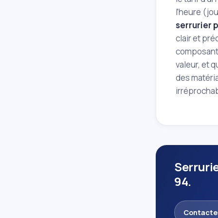
l'heure (jou
serrurier 
clair et pr
composantes
valeur, et 
des matéria
irréprochab
Serruri
94.
Contacte