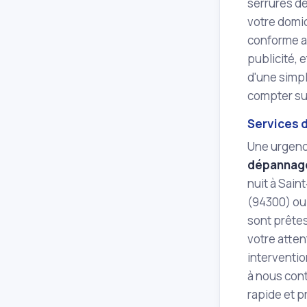
serrures de
votre domic
conforme au
publicité, 
d'une simp
compter sur
Services 
Une urgence
dépannage
nuit à Sai
(94300) ou 
sont prêtes
votre atten
interventio
à nous con
rapide et p