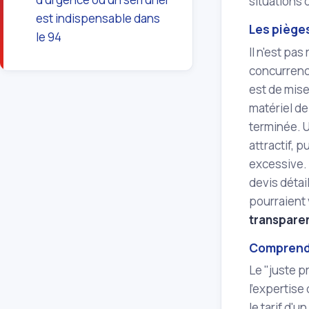
situations 
est indispensable dans
Les pièges
le 94
Il n'est pa
concurrence
est de mise
matériel de
terminée. 
attractif, 
excessive. 
devis détai
pourraient 
transpare
Comprendr
Le "juste pr
l'expertise 
le tarif d'