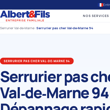
Entr
NOS SERVICES
Serrurier Val‑de‑Marne
›
Serrurier pas cher Val‑de‑Marne 94
SERRURIER PAS CHER VAL‑DE‑MARNE 94
Serrurier pas ch
Val‑de‑Marne 94
Dépannage rapi