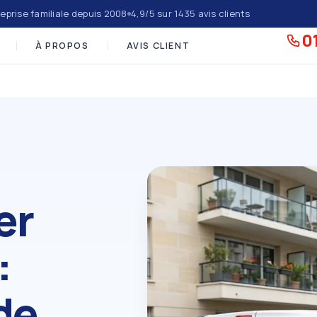
eprise familiale depuis 2008
4,9/5 sur 1435 avis clients
01
À PROPOS
AVIS CLIENT
er
:
de