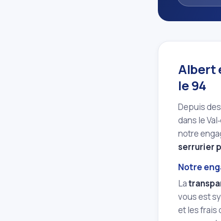
Albert 
le 94
Depuis des 
dans le Val
notre engag
serrurier 
Notre eng
La
transpa
vous est sy
et les frai