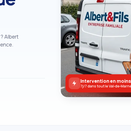
? Albert
gence.
Intervention en moins
7j/7 dans tout le Val‑de‑Marn