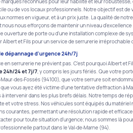
 marques reconnues pour leur fiabilité et leur robustesse, g
ile ou de vos locaux professionnels. Notre objectif est de v
x normes en vigueur, et à un prix juste. La qualité de notre 
et nous nous efforçons de maintenir un niveau d'excellence p
le ouverture de porte ou d'une installation complexe de s
 Albert et Fils pour un service de serrurerie irréprochable 
de dépannage d'urgence 24h/7j
 en serrurerie ne prévient pas. C'est pourquoi Albert et Fi
 24h/24 et 7j/7
, y compris les jours fériés. Que votre por
nt‑Maur‑des‑Fossés (94100), que votre serrure soit endom
que vous ayez été victime d'une tentative d'effraction à M
 à intervenir dans les plus brefs délais. Notre temps de r
te et votre stress. Nos véhicules sont équipés du matériel 
ns courantes, permettant une résolution rapide et efficac
tacter pour toute situation d'urgence; nous sommes là pou
rofessionnelle partout dans le Val‑de‑Marne (94).