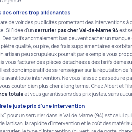
d'urgence.
 des offres trop alléchantes
s rare de voir des publicités promettant des interventions à 
. Si l'idée d'un
serrurier pas cher Val‑de‑Marne 94
est s
. Des tarifs anormalement bas peuvent cacher un manque de q
 piètre qualité, ou pire, des frais supplémentaires exorbitan
Un artisan peu scrupuleux pourrait par exemple vous propo
puis vous facturer des pièces détachées à des tarifs déme
Il est donc impératif de se renseigner sur la réputation de 
llé avant toute intervention. Ne vous laissez pas séduire p
vous coûter bien plus cher à long terme. Chez Albert et Fils,
nce totale
et vous garantissons des prix justes, sans aucu
e le juste prix d'une intervention
ix" pour un serrurier dans le Val‑de‑Marne (94) est celui qui 
de l'artisan, la rapidité d'intervention et le coût des matéri
un serrurier: le type d'intervention (ouverture de porte, cha