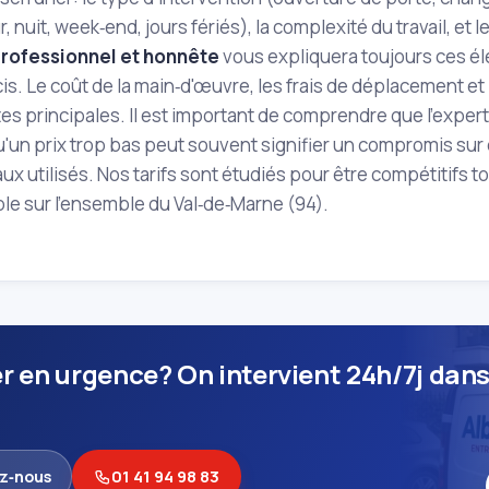
r, nuit, week‑end, jours fériés), la complexité du travail, et
professionnel et honnête
vous expliquera toujours ces él
écis. Le coût de la main‑d'œuvre, les frais de déplacement et
 principales. Il est important de comprendre que l'expertis
qu'un prix trop bas peut souvent signifier un compromis sur 
ux utilisés. Nos tarifs sont étudiés pour être compétitifs t
le sur l'ensemble du Val‑de‑Marne (94).
er en urgence? On intervient 24h/7j dans
z‑nous
01 41 94 98 83