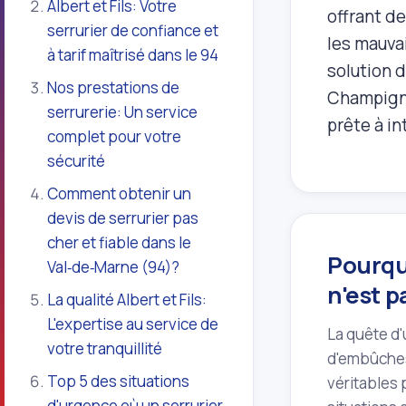
Albert et Fils: Votre
offrant de
serrurier de confiance et
les mauva
à tarif maîtrisé dans le 94
solution d
Nos prestations de
Champigny
serrurerie: Un service
prête à in
complet pour votre
sécurité
Comment obtenir un
devis de serrurier pas
cher et fiable dans le
Pourquo
Val‑de‑Marne (94)?
n'est p
La qualité Albert et Fils:
L'expertise au service de
La quête d
votre tranquillité
d'embûches.
Top 5 des situations
véritables 
d'urgence où un serrurier