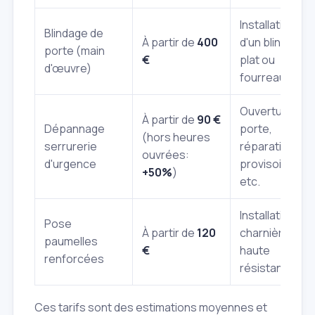
Installation
Blindage de
À partir de
400
d'un blindage à
porte (main
€
plat ou
d'œuvre)
fourreau.
Ouverture de
À partir de
90 €
Dépannage
porte,
(hors heures
serrurerie
réparation
ouvrées:
d'urgence
provisoire,
+50%
)
etc.
Installation de
Pose
À partir de
120
charnières
paumelles
€
haute
renforcées
résistance.
Ces tarifs sont des estimations moyennes et