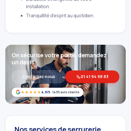
installation.
Tranquillité d'esprit au quotidien.
On sécurise votre porte, demandez
un devis.
Contactez‑nous
01 41 94 98 83
★★★★★
4,9/5
· 1435 avis clients
Nos services de serrurerie