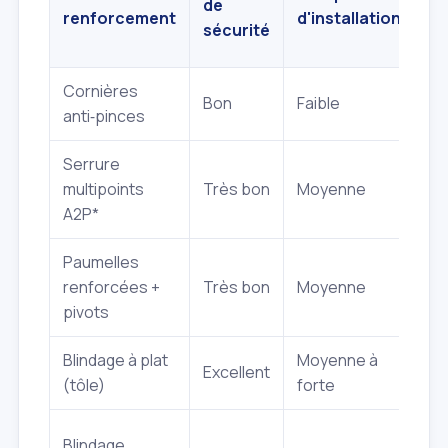
de
Im
renforcement
d'installation
sécurité
Cornières
Bon
Faible
Mi
anti‑pinces
Serrure
multipoints
Très bon
Moyenne
Fa
A2P*
Paumelles
renforcées +
Très bon
Moyenne
Mi
pivots
Blindage à plat
Moyenne à
Excellent
Mo
(tôle)
forte
Blindage
Mo