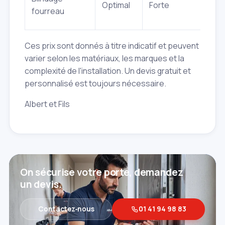
Optimal
Forte
fourreau
(e
Ces prix sont donnés à titre indicatif et peuvent
varier selon les matériaux, les marques et la
complexité de l'installation. Un devis gratuit et
personnalisé est toujours nécessaire.
Albert et Fils
On sécurise votre porte, demandez
un devis.
Contactez‑nous
01 41 94 98 83