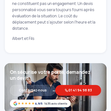
ne constituent pas un engagement. Un devis
personnalisé vous sera toujours fourni après
évaluation de la situation. Le coût du
déplacement peut s'ajouter selon l'heure et la
distance.
Albert et Fils
On sécurise votre porte, demandez
un devis.
Contactez‑nous
01 41 94 98 83
★★★★★
4,9/5
· 1435 avis clients