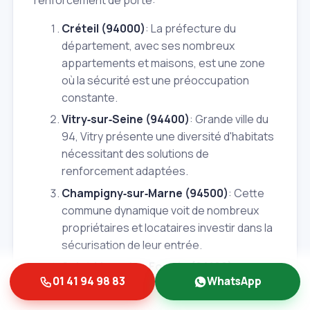
Créteil (94000)
: La préfecture du
département, avec ses nombreux
appartements et maisons, est une zone
où la sécurité est une préoccupation
constante.
Vitry‑sur‑Seine (94400)
: Grande ville du
94, Vitry présente une diversité d'habitats
nécessitant des solutions de
renforcement adaptées.
Champigny‑sur‑Marne (94500)
: Cette
commune dynamique voit de nombreux
propriétaires et locataires investir dans la
sécurisation de leur entrée.
Saint‑Maur‑des‑Fossés (94100)
:
01 41 94 98 83
WhatsApp
Réputée pour son cadre de vie, elle n'en
reste pas moins attentive à la protection