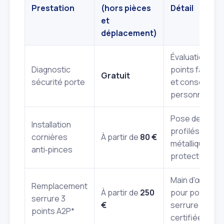
Prestation
(hors pièces
Détail
et
déplacement)
Évaluation des
Diagnostic
points faibles
Gratuit
sécurité porte
et conseils
personnalisés
Pose de
Installation
profilés
cornières
À partir de
80 €
métalliques
anti‑pinces
protecteurs.
Main d'œuvre
Remplacement
À partir de
250
pour pose de
serrure 3
€
serrure
points A2P*
certifiée.