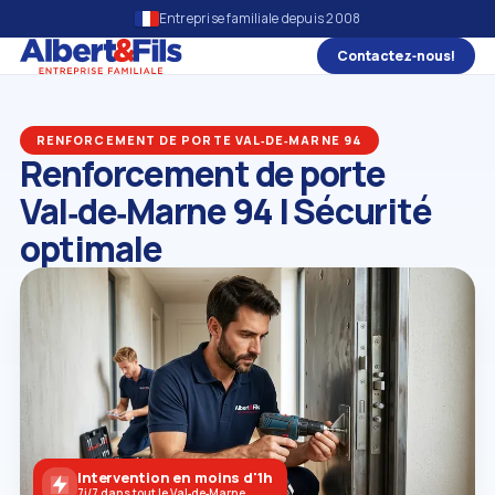
Entreprise familiale depuis 2008
Contactez‑nous!
RENFORCEMENT DE PORTE VAL‑DE‑MARNE 94
Renforcement de porte
Val‑de‑Marne 94 | Sécurité
optimale
Intervention en moins d'1h
7j/7 dans tout le Val‑de‑Marne