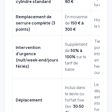
cylindre standard
80 €
lui‑même.
Remplacement de
En moyenne
Hors coût
serrure complète (3
de
150 € à
la serrure
points)
300 €
Tarifs ma
Supplément
Intervention
pour les
de
50% à
d'urgence
intervent
100%
sur le
(nuit/week‑end/jours
en dehor
tarif de
fériés)
heures
base
ouvrables
Le
Inclus dans
déplace
le devis ou
est souv
Déplacement
forfait fixe
intégré a
(ex:
30‑50
forfait