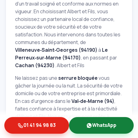
d'un travail soigné et conforme aux normes en
vigueur. En choisissant Albert et Fils, vous
choisissez un partenaire local de confiance,
soucieux de votre sécurité et de votre
satisfaction. Nous intervenons dans toutes les
communes du département, de
Villeneuve‑Saint‑Georges (94190)
à
Le
Perreux‑sur‑Marne (94170)
, en passant par
Cachan (94230)
. Albert et Fils
Ne laissez pas une
serrure bloquée
vous
gâcher la journée ou la nuit. La sécurité de votre
domicile ou de votre entreprise est primordiale.
En cas d'urgence dans le
Val‑de‑Marne (94)
,
faites confiance à l'expertise et à la réactivité
d'Albert et Fils. Nos serruriers sont prêts à
intervenir
24h/7j
pour débloquer votre serrure,
01 41 94 98 83
WhatsApp
réparer les dégâts ou procéder à un