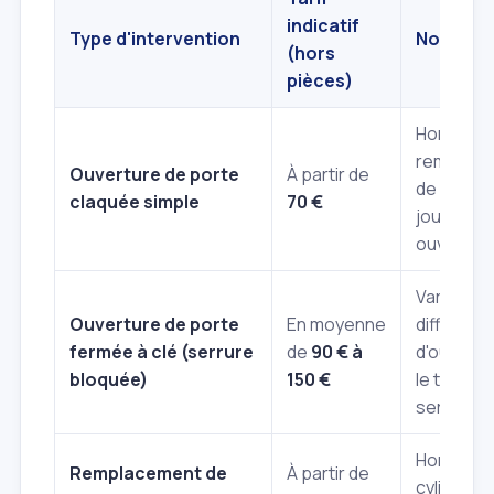
indicatif
Type d'intervention
Notes
(hors
pièces)
Hors
remplac
Ouverture de porte
À partir de
de cylindr
claquée simple
70 €
journée
ouvrable.
Varie selo
Ouverture de porte
En moyenne
difficulté
fermée à clé (serrure
de
90 € à
d'ouvertu
bloquée)
150 €
le type d
serrure.
Hors coût
Remplacement de
À partir de
cylindre