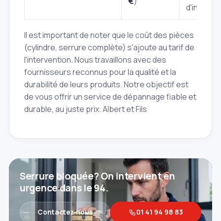
€
)
d'interven
Il est important de noter que le coût des pièces
(cylindre, serrure complète) s'ajoute au tarif de
l'intervention. Nous travaillons avec des
fournisseurs reconnus pour la qualité et la
durabilité de leurs produits. Notre objectif est
de vous offrir un service de dépannage fiable et
durable, au juste prix. Albert et Fils
Serrure bloquée? On intervient en
urgence dans le 94.
Contactez‑nous
01 41 94 98 83