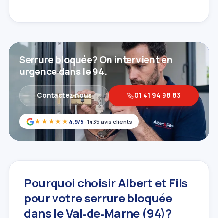
Serrure bloquée? On intervient en
urgence dans le 94.
Contactez‑nous
01 41 94 98 83
★★★★★
4,9/5
· 1435 avis clients
Pourquoi choisir Albert et Fils
pour votre serrure bloquée
dans le Val‑de‑Marne (94)?