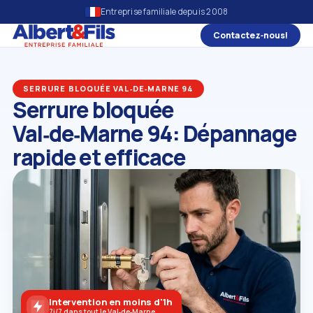
Entreprise familiale depuis 2008
Contactez‑nous!
SERRURE BLOQUÉE VAL‑DE‑MARNE 94
Serrure bloquée
Val‑de‑Marne 94: Dépannage
rapide et efficace
Intervention en moins d'1h
7j/7 dans tout le Val‑de‑Marne