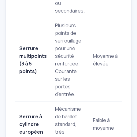
ou
secondaires.
Plusieurs
points de
verrouillage
Serrure
pour une
multipoints
sécurité
Moyenne à
(3 à 5
renforcée.
élevée
points)
Courante
sur les
portes
d'entrée.
Mécanisme
Serrure à
de barillet
Faible à
cylindre
standard,
moyenne
européen
très