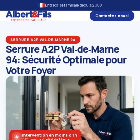
Entreprise familiale depuis 2008
Contactez‑nous!
SERRURE A2P VAL‑DE‑MARNE 94
Serrure A2P Val‑de‑Marne
94: Sécurité Optimale pour
Votre Foyer
Intervention en moins d'1h
7j/7 dans tout le Val‑de‑Marne