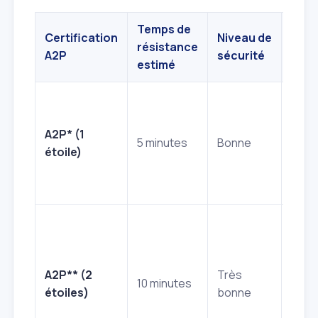
Temps de
Certification
Niveau de
résistance
Idéa
A2P
sécurité
estimé
Port
seco
A2P* (1
appa
5 minutes
Bonne
étoile)
en é
zone
modé
Port
d'en
princ
A2P** (2
Très
mais
10 minutes
étoiles)
bonne
indiv
zone