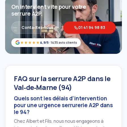
On intervient vite pour votre
serrure A2P.
Contactez‑nous
01 41 94 98 83
★★★★★
4,9/5
· 1435 avis clients
FAQ sur la serrure A2P dans le
Val‑de‑Marne (94)
Quels sont les délais d'intervention
pour une urgence serrurerie A2P dans
le 94?
Chez Albert et Fils, nous nous engageons à