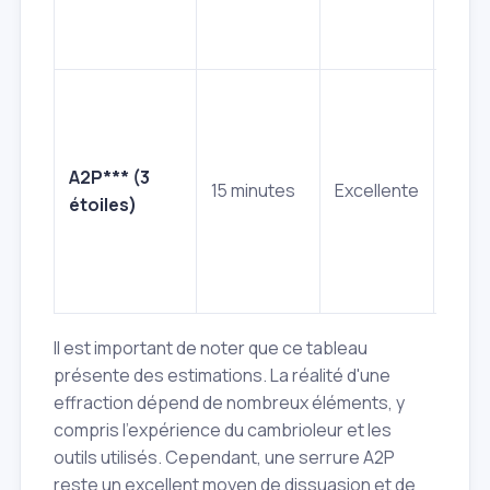
moye
élevé
Bien
grand
comm
A2P*** (3
zone
15 minutes
Excellente
étoiles)
élevé
exig
des
assu
Il est important de noter que ce tableau
présente des estimations. La réalité d'une
effraction dépend de nombreux éléments, y
compris l'expérience du cambrioleur et les
outils utilisés. Cependant, une serrure A2P
reste un excellent moyen de dissuasion et de