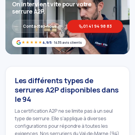
On intervient vite pour votre
serrure A2P.
Contactez‑nous
01 41 94 98 83
★★★★★
4,9/5
· 1435 avis clients
Les différents types de
serrures A2P disponibles dans
le 94
La certification A2P ne se limite pas à un seul
type de serrure. Elle s'applique à diverses
configurations pour répondre à toutes les
exigences. Nos serruriers du Val‑de‑Marne (94)