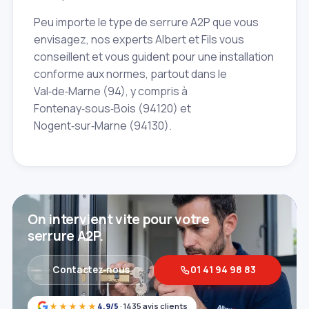
Peu importe le type de serrure A2P que vous
envisagez, nos experts Albert et Fils vous
conseillent et vous guident pour une installation
conforme aux normes, partout dans le
Val‑de‑Marne (94), y compris à
Fontenay‑sous‑Bois (94120) et
Nogent‑sur‑Marne (94130).
On intervient vite pour votre
serrure A2P.
Contactez‑nous
01 41 94 98 83
★★★★★
4,9/5
· 1435 avis clients