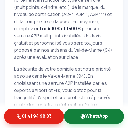
fortement en fonction du type de serrure
(multipoints, cylindre, etc.), de la marque, du
niveau de certification (A2P*, A2P**, A2P***) et
de la complexité de la pose. En moyenne,
comptez
entre 400 € et 1500 €
pour une
serrure A2P multipoints installée. Un devis
gratuit et personnalisé vous sera toujours
proposé par nos artisans du Val‑de‑Marne (94)
après une évaluation sur place.
La sécurité de votre domicile est notre priorité
absolue dans le Val‑de‑Marne (94). En
choisissant une serrure A2P installée par les
experts d'Albert et Fils, vous optez pour la
tranquillité d'esprit et une protection éprouvée
contre les tentatives d'effraction. Notre
engagement: une intervention rapide et
01 41 94 98 83
WhatsApp
efficace 24h/7j, un dépannage professionnel et
un devis gratuit et transparent pour toutes vos