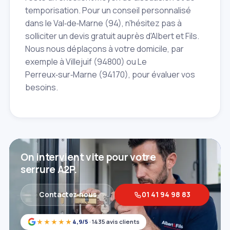
temporisation. Pour un conseil personnalisé
dans le Val‑de‑Marne (94), n'hésitez pas à
solliciter un devis gratuit auprès d'Albert et Fils.
Nous nous déplaçons à votre domicile, par
exemple à Villejuif (94800) ou Le
Perreux‑sur‑Marne (94170), pour évaluer vos
besoins.
On intervient vite pour votre
serrure A2P.
Contactez‑nous
01 41 94 98 83
★★★★★
4,9/5
· 1435 avis clients