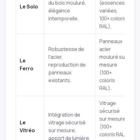
du bois mouluré,
(essences
Le Solo
B
élégance
variées,
B
intemporelle.
100+ coloris
RAL).
Panneaux
Robustesse de
acier
l'acier,
mouluré sur
B
Le
reproduction de
mesure
B
Ferro
panneaux
(100+
B
existants.
coloris
RAL).
Vitrage
sécurisé
Intégration de
sur mesure
B
Le
vitrage sécurisé
(100+
(
Vitréo
sur mesure,
coloris RAL
v
apport de lumière.