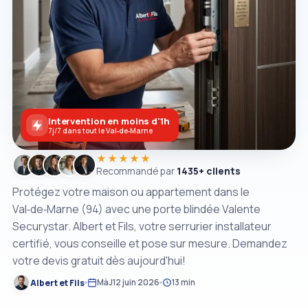
Intervention en moins d'1h
7j/7 dans tout le Val‑de‑Marne
★★★★★
Recommandé par
1435+ clients
Protégez votre maison ou appartement dans le
Val‑de‑Marne (94) avec une porte blindée Valente
Securystar. Albert et Fils, votre serrurier installateur
certifié, vous conseille et pose sur mesure. Demandez
votre devis gratuit dès aujourd'hui!
Albert et Fils
MàJ
12 juin 2026
13 min