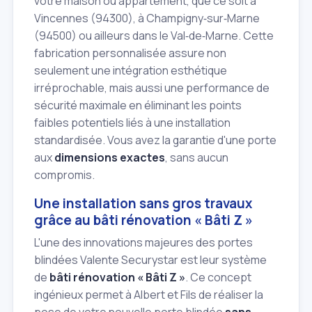
votre maison ou appartement, que ce soit à
Vincennes (94300), à Champigny‑sur‑Marne
(94500) ou ailleurs dans le Val‑de‑Marne. Cette
fabrication personnalisée assure non
seulement une intégration esthétique
irréprochable, mais aussi une performance de
sécurité maximale en éliminant les points
faibles potentiels liés à une installation
standardisée. Vous avez la garantie d'une porte
aux
dimensions exactes
, sans aucun
compromis.
Une installation sans gros travaux
grâce au bâti rénovation « Bâti Z »
L'une des innovations majeures des portes
blindées Valente Securystar est leur système
de
bâti rénovation « Bâti Z »
. Ce concept
ingénieux permet à Albert et Fils de réaliser la