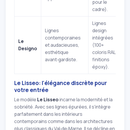
pour le
cadre).
Lignes
Lignes
design
contemporaines
intégrées
B
Le
et audacieuses,
(100+
B
Designo
esthétique
coloris RAL,
B
avant‑gardiste.
finitions
époxy).
Le Lisseo: l'élégance discrète pour
votre entrée
Le modèle
Le Lisseo
incarne la modernité et la
sobriété. Avec ses lignes épurées, il s'intègre
parfaitement dans les intérieurs
contemporains comme dans les architectures
plus classiques du Val‑de‑Marne. Il se décline en