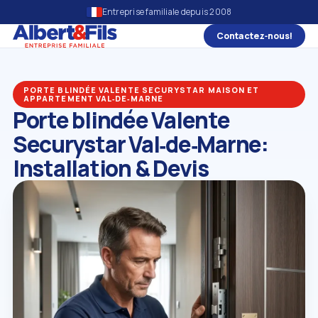
Entreprise familiale depuis 2008
Contactez‑nous!
PORTE BLINDÉE VALENTE SECURYSTAR MAISON ET
APPARTEMENT VAL‑DE‑MARNE
Porte blindée Valente
Securystar Val‑de‑Marne:
Installation & Devis