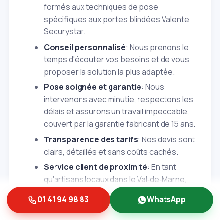
formés aux techniques de pose
spécifiques aux portes blindées Valente
Securystar.
Conseil personnalisé
: Nous prenons le
temps d'écouter vos besoins et de vous
proposer la solution la plus adaptée.
Pose soignée et garantie
: Nous
intervenons avec minutie, respectons les
délais et assurons un travail impeccable,
couvert par la garantie fabricant de 15 ans.
Transparence des tarifs
: Nos devis sont
clairs, détaillés et sans coûts cachés.
Service client de proximité
: En tant
qu'artisans locaux dans le Val‑de‑Marne,
nous sommes disponibles pour répondre
01 41 94 98 83
WhatsApp
à toutes vos questions et assurer un suivi.