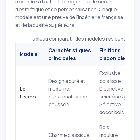
répondre à toutes les exigences de sécurité,
d'esthétique et de personnalisation. Chaque
modèle est une preuve de l'ingénierie française
et de la qualité supérieure.
Tableau comparatif des modèles résidentiels Va
Caractéristiques
Finitions
N
Modèle
principales
disponibles
A
Exclusive
Design épuré et
bois lisse,
B
Le
moderne,
Distinctive
B
Lisseo
personnalisation
acier époxy,
B
poussée.
Sélective
décor bois.
Bois
Charme classique
mouluré
B