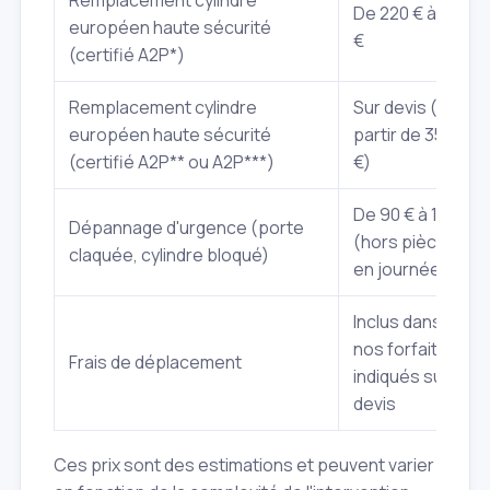
Remplacement cylindre
De 220 € à 350
européen haute sécurité
€
(certifié A2P*)
Remplacement cylindre
Sur devis (à
européen haute sécurité
partir de 350
(certifié A2P** ou A2P***)
€)
De 90 € à 175 €
Dépannage d'urgence (porte
(hors pièce,
claquée, cylindre bloqué)
en journée)
Inclus dans
nos forfaits ou
Frais de déplacement
indiqués sur
devis
Ces prix sont des estimations et peuvent varier