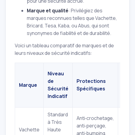
pour une sécurité accrue.
Marque et qualité
: Privilégiez des
marques reconnues telles que Vachette,
Bricard, Tesa, Kaba, ou Abus, qui sont
synonymes de fiabilité et de durabilité.
Voici un tableau comparatif de marques et de
leurs niveaux de sécurité indicatifs:
Gam
Niveau
de Pr
de
Protections
Marque
Indic
Sécurité
Spécifiques
(hor
Indicatif
pose
Standard
Anti‑crochetage,
à Très
anti‑perçage,
À part
Vachette
Haute
anti‑bumping,
40 €