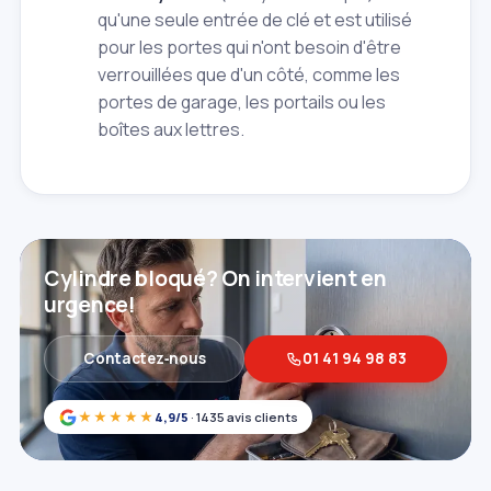
qu'une seule entrée de clé et est utilisé
pour les portes qui n'ont besoin d'être
verrouillées que d'un côté, comme les
portes de garage, les portails ou les
boîtes aux lettres.
Cylindre bloqué? On intervient en
urgence!
Contactez‑nous
01 41 94 98 83
★★★★★
4,9/5
· 1435 avis clients