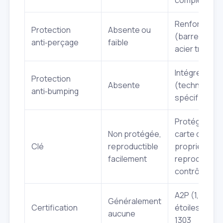
complexes)
Renforcée
Protection
Absente ou
(barres en
anti‑perçage
faible
acier trempé
Intégrée
Protection
Absente
(technologie
anti‑bumping
spécifiques)
Protégée pa
Non protégée,
carte de
Clé
reproductible
propriété,
facilement
reproduction
contrôlée
A2P (1, 2 ou 3
Généralement
Certification
étoiles), EN
aucune
1303