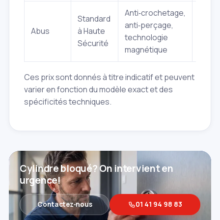
Anti‑crochetage,
Standard
anti‑perçage,
À part
Abus
à Haute
technologie
45 €
Sécurité
magnétique
Ces prix sont donnés à titre indicatif et peuvent
varier en fonction du modèle exact et des
spécificités techniques.
Cylindre bloqué? On intervient en
urgence!
Contactez‑nous
01 41 94 98 83