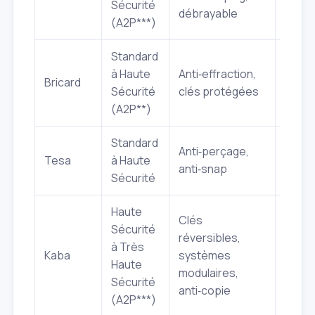
Sécurité
débrayable
(A2P***)
Standard
à Haute
Anti‑effraction,
À part
Bricard
Sécurité
clés protégées
35 €
(A2P**)
Standard
Anti‑perçage,
À part
Tesa
à Haute
anti‑snap
30 €
Sécurité
Haute
Clés
Sécurité
réversibles,
à Très
À part
Kaba
systèmes
Haute
70 €
modulaires,
Sécurité
anti‑copie
(A2P***)