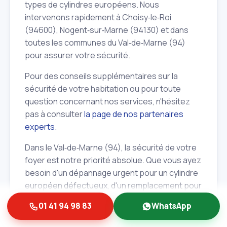
types de cylindres européens. Nous
intervenons rapidement à Choisy‑le‑Roi
(94600), Nogent‑sur‑Marne (94130) et dans
toutes les communes du Val‑de‑Marne (94)
pour assurer votre sécurité.
Pour des conseils supplémentaires sur la
sécurité de votre habitation ou pour toute
question concernant nos services, n'hésitez
pas à consulter
la page de nos partenaires
experts
.
Dans le Val‑de‑Marne (94), la sécurité de votre
foyer est notre priorité absolue. Que vous ayez
besoin d'un dépannage urgent pour un cylindre
européen défectueux, d'un remplacement pour
améliorer votre protection, ou simplement de
01 41 94 98 83
WhatsApp
conseils avisés, Albert et Fils est votre
partenaire de confiance. Nos serruriers