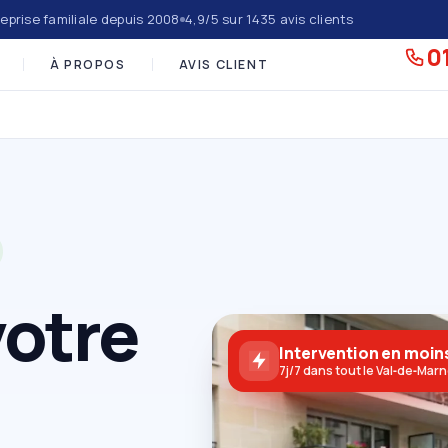
eprise familiale depuis 2008
4,9/5 sur 1435 avis clients
01
À PROPOS
AVIS CLIENT
votre
Intervention en moins
7j/7 dans tout le Val‑de‑Mar