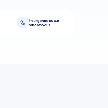
t
En urgence ou sur
rendez‑vous