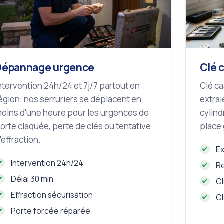
Dépannage urgence
Clé 
ntervention 24h/24 et 7j/7 partout en
Clé ca
égion: nos serruriers se déplacent en
extrai
oins d'une heure pour les urgences de
cylind
orte claquée, perte de clés ou tentative
place 
'effraction.
Ex
Intervention 24h/24
Re
Délai 30 min
Cl
Effraction sécurisation
Cl
Porte forcée réparée