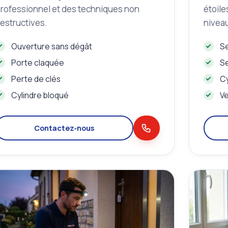
rofessionnel et des techniques non
étoile
estructives.
niveau
Ouverture sans dégât
Se
Porte claquée
Se
Perte de clés
Cy
Cylindre bloqué
Ve
Contactez‑nous