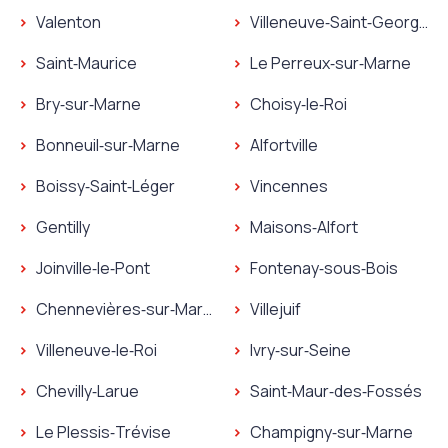
Serrurier Ormesson‑sur‑Marne
Serrurier L'Haÿ‑les‑Roses
Plombier La Queue‑en‑Brie
Plombier Nogent‑sur‑Mar
Valenton
Villeneuve‑Saint‑Georges
Serrurier La Queue‑en‑Brie
Serrurier Nogent‑sur‑Ma
Plombier Valenton
Plombier Villeneuve‑Sain
Saint‑Maurice
Le Perreux‑sur‑Marne
Serrurier Valenton
Serrurier Villeneuve‑Sain
Plombier Saint‑Maurice
Plombier Le Perreux‑sur‑
Bry‑sur‑Marne
Choisy‑le‑Roi
Serrurier Saint‑Maurice
Serrurier Le Perreux‑sur‑
Plombier Bry‑sur‑Marne
Plombier Choisy‑le‑Roi
Bonneuil‑sur‑Marne
Alfortville
Serrurier Bry‑sur‑Marne
Serrurier Choisy‑le‑Roi
Plombier Bonneuil‑sur‑Marne
Plombier Alfortville
Boissy‑Saint‑Léger
Vincennes
Serrurier Bonneuil‑sur‑Marne
Serrurier Alfortville
Plombier Boissy‑Saint‑Léger
Plombier Vincennes
Gentilly
Maisons‑Alfort
Serrurier Boissy‑Saint‑Léger
Serrurier Vincennes
Plombier Gentilly
Plombier Maisons‑Alfort
Joinville‑le‑Pont
Fontenay‑sous‑Bois
Serrurier Gentilly
Serrurier Maisons‑Alfort
Plombier Joinville‑le‑Pont
Plombier Fontenay‑sous‑
Chennevières‑sur‑Marne
Villejuif
Serrurier Joinville‑le‑Pont
Serrurier Fontenay‑sous‑
Plombier Chennevières‑sur‑Marne
Plombier Villejuif
Villeneuve‑le‑Roi
Ivry‑sur‑Seine
Serrurier Chennevières‑sur‑Marne
Serrurier Villejuif
Plombier Villeneuve‑le‑Roi
Plombier Ivry‑sur‑Seine
Chevilly‑Larue
Saint‑Maur‑des‑Fossés
Serrurier Villeneuve‑le‑Roi
Serrurier Ivry‑sur‑Seine
Plombier Chevilly‑Larue
Plombier Saint‑Maur‑des
Le Plessis‑Trévise
Champigny‑sur‑Marne