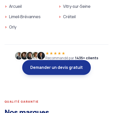
Serrurier Chevilly‑Larue
Serrurier Saint‑Maur‑des
Plombier Le Plessis‑Trévise
Plombier Champigny‑sur
Arcueil
Vitry‑sur‑Seine
Serrurier Le Plessis‑Trévise
Serrurier Champigny‑sur
Plombier Arcueil
Plombier Vitry‑sur‑Seine
Limeil‑Brévannes
Créteil
Serrurier Arcueil
Serrurier Vitry‑sur‑Seine
Plombier Limeil‑Brévannes
Plombier Créteil
Orly
Serrurier Limeil‑Brévannes
Serrurier Créteil
★★★★★
Recommandé par
1435+ clients
Demander un devis gratuit
QUALITÉ GARANTIE
Nos marques