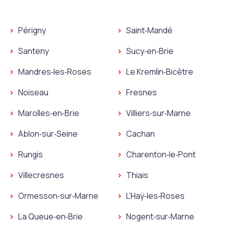
Plombier Orly
Périgny
Saint‑Mandé
Serrurier Orly
Plombier Périgny
Plombier Saint‑Mandé
Santeny
Sucy‑en‑Brie
Serrurier Périgny
Serrurier Saint‑Mandé
Plombier Santeny
Plombier Sucy‑en‑Brie
Mandres‑les‑Roses
Le Kremlin‑Bicêtre
Serrurier Santeny
Serrurier Sucy‑en‑Brie
Plombier Mandres‑les‑Roses
Plombier Le Kremlin‑Bicêt
Noiseau
Fresnes
Serrurier Mandres‑les‑Roses
Serrurier Le Kremlin‑Bicêt
Plombier Noiseau
Plombier Fresnes
Marolles‑en‑Brie
Villiers‑sur‑Marne
Serrurier Noiseau
Serrurier Fresnes
Plombier Marolles‑en‑Brie
Plombier Villiers‑sur‑Marn
Ablon‑sur‑Seine
Cachan
Serrurier Marolles‑en‑Brie
Serrurier Villiers‑sur‑Marn
Plombier Ablon‑sur‑Seine
Plombier Cachan
Rungis
Charenton‑le‑Pont
Serrurier Ablon‑sur‑Seine
Serrurier Cachan
Plombier Rungis
Plombier Charenton‑le‑P
Villecresnes
Thiais
Serrurier Rungis
Serrurier Charenton‑le‑P
Plombier Villecresnes
Plombier Thiais
Ormesson‑sur‑Marne
L'Haÿ‑les‑Roses
Serrurier Villecresnes
Serrurier Thiais
Plombier Ormesson‑sur‑Marne
Plombier L'Haÿ‑les‑Roses
La Queue‑en‑Brie
Nogent‑sur‑Marne