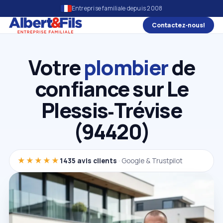
Entreprise familiale depuis 2008
Contactez‑nous!
Votre
plombier
de
confiance sur Le
Plessis‑Trévise
(94420)
★★★★★
1435 avis clients
· Google & Trustpilot