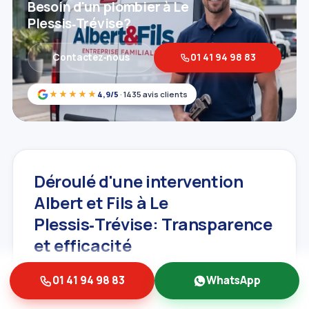
Besoin d'un plombier à Le
Plessis‑Trévise?
Contactez‑nous
01 41 94 98 83
★★★★★
4,9/5
· 1435 avis clients
Déroulé d'une intervention
Albert et Fils à Le
Plessis‑Trévise: Transparence
et efficacité
Chez Albert et Fils, nous croyons en la
01 41 94 98 83
WhatsApp
transparence et la clarté de nos services.
Lorsque vous nous contactez pour une