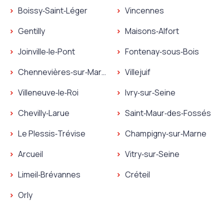
Boissy‑Saint‑Léger
Vincennes
Gentilly
Maisons‑Alfort
Joinville‑le‑Pont
Fontenay‑sous‑Bois
Chennevières‑sur‑Marne
Villejuif
Villeneuve‑le‑Roi
Ivry‑sur‑Seine
Chevilly‑Larue
Saint‑Maur‑des‑Fossés
Le Plessis‑Trévise
Champigny‑sur‑Marne
Arcueil
Vitry‑sur‑Seine
Limeil‑Brévannes
Créteil
Orly