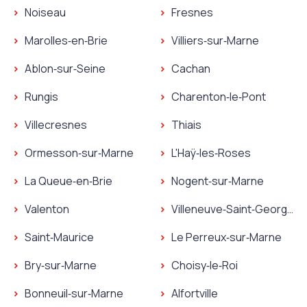
Noiseau
Fresnes
Marolles‑en‑Brie
Villiers‑sur‑Marne
Ablon‑sur‑Seine
Cachan
Rungis
Charenton‑le‑Pont
Villecresnes
Thiais
Ormesson‑sur‑Marne
L'Haÿ‑les‑Roses
La Queue‑en‑Brie
Nogent‑sur‑Marne
Valenton
Villeneuve‑Saint‑Georges
Saint‑Maurice
Le Perreux‑sur‑Marne
Bry‑sur‑Marne
Choisy‑le‑Roi
Bonneuil‑sur‑Marne
Alfortville