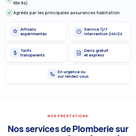
RM 94)
Agréés par les principales assurances habitation
Artisans
Service 7j/7
expérimentés
intervention 24h/24
Tarifs
Devis gratuit
transparents
et express
En urgence ou
sur rendez‑vous
NOS PRESTATIONS
Nos services de Plomberie sur