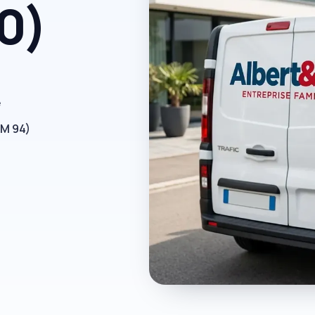
0)
e
RM 94)