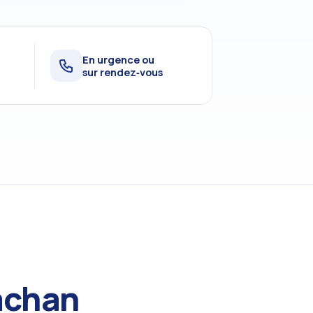
En urgence ou
sur rendez‑vous
Cachan