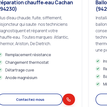
Réparation chauffe‑eau Cachan
Ball
(94230)
(942
lus d'eau chaude, fuite, sifflement,
Instal
isjoncteur qui saute: nos techniciens
ballon
iagnostiquent et réparent votre
consei
hauffe‑eau. Toutes marques: Atlantic,
techno
hermor, Ariston, De Dietrich.
therm
une p
Remplacement résistance
In
Changement thermostat
R
Détartrage cuve
B
Anode magnésium
Mi
Contactez‑nous