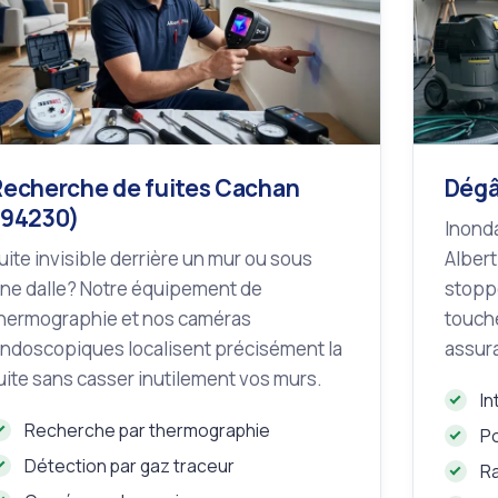
Recherche de fuites Cachan
Dégâ
(94230)
Inonda
uite invisible derrière un mur ou sous
Albert
ne dalle? Notre équipement de
stoppe
hermographie et nos caméras
touché
ndoscopiques localisent précisément la
assur
uite sans casser inutilement vos murs.
In
Recherche par thermographie
P
Détection par gaz traceur
R