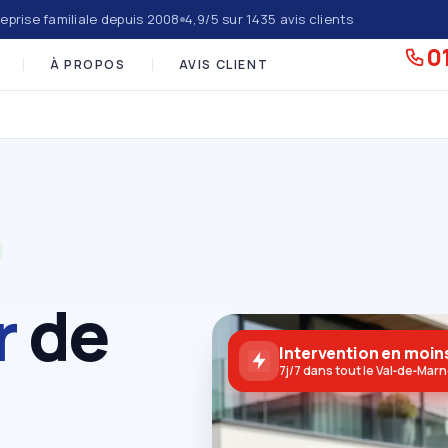
eprise familiale depuis 2008
4,9/5 sur 1435 avis clients
01
À PROPOS
AVIS CLIENT
r
de
Intervention en moins
7j/7 dans tout le Val‑de‑Mar