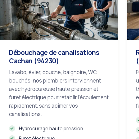
Débouchage de canalisations
Cachan (94230)
Lavabo, évier, douche, baignoire, WC
F
bouchés: nos plombiers interviennent
u
avec hydrocureuse haute pression et
t
furet électrique pour rétablir l'écoulement
e
rapidement, sans abîmer vos
f
canalisations.
Hydrocurage haute pression
Furet électrique