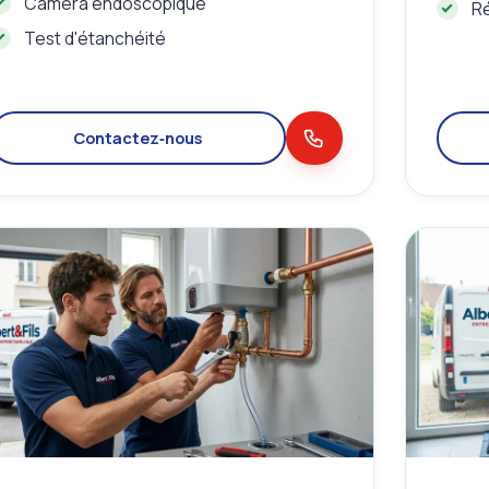
Caméra endoscopique
Ré
Test d'étanchéité
Contactez‑nous