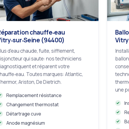
Réparation chauffe‑eau
Ball
Vitry‑sur‑Seine (94400)
Vitr
lus d'eau chaude, fuite, sifflement,
Instal
isjoncteur qui saute: nos techniciens
ballon
iagnostiquent et réparent votre
consei
hauffe‑eau. Toutes marques: Atlantic,
techno
hermor, Ariston, De Dietrich.
therm
une p
Remplacement résistance
In
Changement thermostat
R
Détartrage cuve
B
Anode magnésium