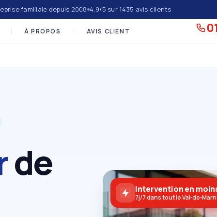
eprise familiale depuis 2008
4,9/5 sur 1435 avis clients
01
À PROPOS
AVIS CLIENT
r
de
Intervention en moins
7j/7 dans tout le Val‑de‑Mar