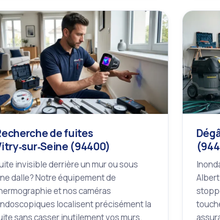
Recherche de fuites
Dégâ
Vitry‑sur‑Seine (94400)
(944
uite invisible derrière un mur ou sous
Inonda
ne dalle? Notre équipement de
Albert
hermographie et nos caméras
stoppe
ndoscopiques localisent précisément la
touché
uite sans casser inutilement vos murs.
assur