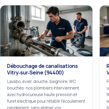
Débouchage de canalisations
Vitry‑sur‑Seine (94400)
Lavabo, évier, douche, baignoire, WC
F
bouchés: nos plombiers interviennent
u
avec hydrocureuse haute pression et
t
furet électrique pour rétablir l'écoulement
e
rapidement, sans abîmer vos
f