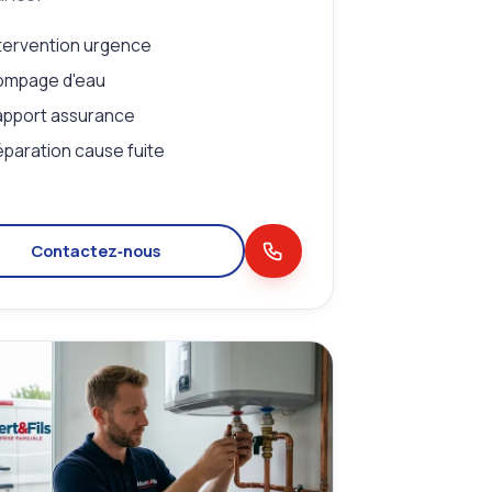
tervention urgence
ompage d'eau
apport assurance
paration cause fuite
Contactez‑nous