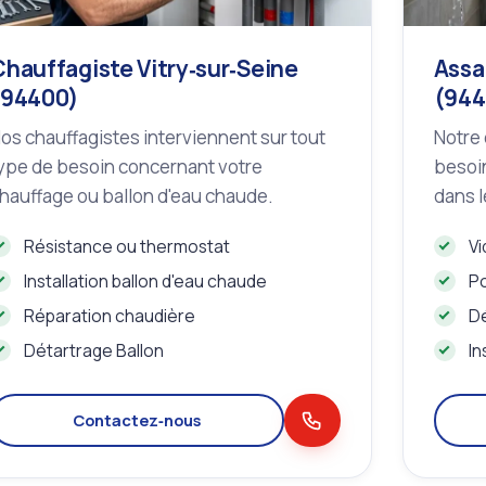
Chauffagiste Vitry‑sur‑Seine
Assa
(94400)
(944
os chauffagistes interviennent sur tout
Notre 
ype de besoin concernant votre
besoin
hauffage ou ballon d'eau chaude.
dans l
Résistance ou thermostat
Vi
Installation ballon d'eau chaude
Po
Réparation chaudière
D
Détartrage Ballon
In
Contactez‑nous