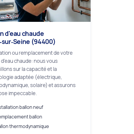
on d'eau chaude
y‑sur‑Seine (94400)
lation ou remplacement de votre
 d'eau chaude: nous vous
llons sur la capacité et la
logie adaptée (électrique,
odynamique, solaire) et assurons
ose impeccable.
stallation ballon neuf
emplacement ballon
allon thermodynamique