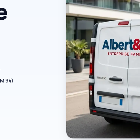
e
e
RM 94)