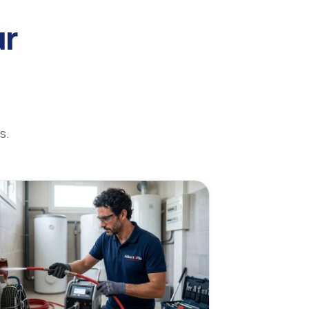
ur
s.