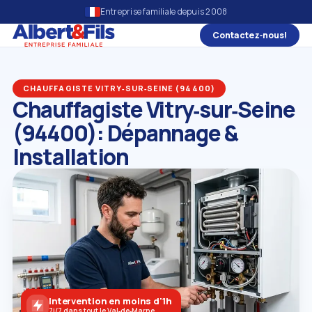
Entreprise familiale depuis 2008
Contactez‑nous!
CHAUFFAGISTE VITRY‑SUR‑SEINE (94400)
Chauffagiste Vitry‑sur‑Seine
(94400): Dépannage &
Installation
Intervention en moins d'1h
7j/7 dans tout le Val‑de‑Marne