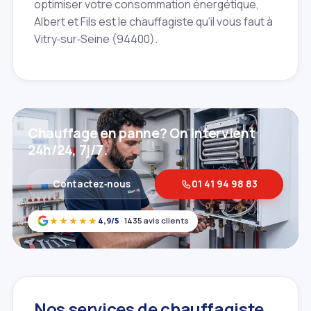
optimiser votre consommation énergétique,
Albert et Fils est le chauffagiste qu'il vous faut à
Vitry‑sur‑Seine (94400).
Chauffage en panne? On intervient
24h/24, 7j/7.
Contactez‑nous
01 41 94 98 83
★★★★★
4,9/5
· 1435 avis clients
Nos services de chauffagiste