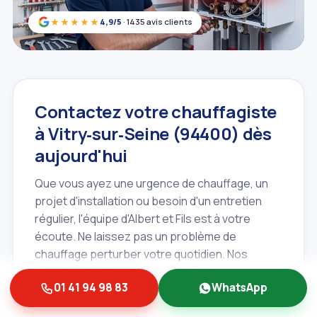
★★★★★
4,9/5
· 1435 avis clients
Contactez votre chauffagiste
à Vitry‑sur‑Seine (94400) dès
aujourd'hui
Que vous ayez une urgence de chauffage, un
projet d'installation ou besoin d'un entretien
régulier, l'équipe d'Albert et Fils est à votre
écoute. Ne laissez pas un problème de
chauffage perturber votre quotidien. Nos
experts chauffagistes sont prêts à intervenir
01 41 94 98 83
WhatsApp
rapidement à Vitry‑sur‑Seine (94400) et dans
toutes les communes du Val‑de‑Marne (94)