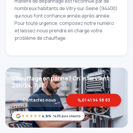
matière de dépannage est reconnue par de
nombreux habitants de Vitry‑sur‑Seine (94400)
qui nous font confiance année après année.
Pour toute urgence, composez notre numéro
et laissez‑nous prendre en charge votre
problème de chauffage.
Chauffage en panne? On intervient
24h/24, 7j/7.
Contactez‑nous
01 41 94 98 83
★★★★★
4,9/5
· 1435 avis clients