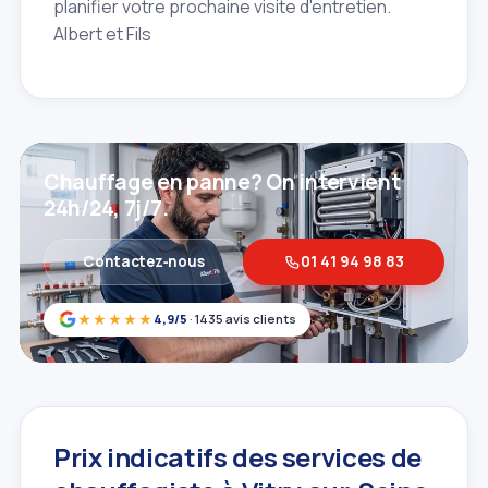
planifier votre prochaine visite d'entretien.
Albert et Fils
Chauffage en panne? On intervient
24h/24, 7j/7.
Contactez‑nous
01 41 94 98 83
★★★★★
4,9/5
· 1435 avis clients
Prix indicatifs des services de