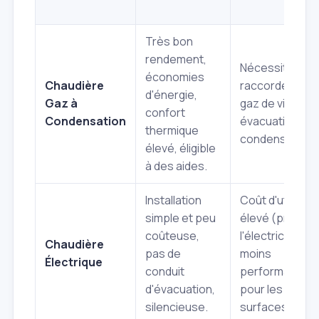
Très bon
rendement,
Nécessite un
économies
Chaudière
raccordement 
d'énergie,
Gaz à
gaz de ville,
confort
Condensation
évacuation de
thermique
condensats.
élevé, éligible
à des aides.
Installation
Coût d'utilisati
simple et peu
élevé (prix de
coûteuse,
l'électricité),
Chaudière
pas de
moins
Électrique
conduit
performante
d'évacuation,
pour les grand
silencieuse.
surfaces.