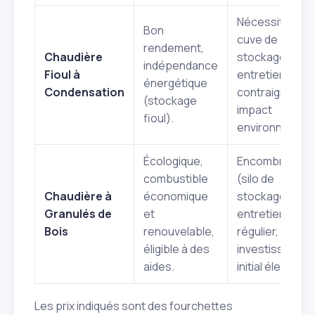
Nécessite une
Bon
cuve de
rendement,
Chaudière
stockage,
indépendance
Fioul à
entretien plus
énergétique
Condensation
contraignant,
(stockage
impact
fioul).
environnement
Écologique,
Encombremen
combustible
(silo de
Chaudière à
économique
stockage),
Granulés de
et
entretien
Bois
renouvelable,
régulier,
éligible à des
investissemen
aides.
initial élevé.
Les prix indiqués sont des fourchettes