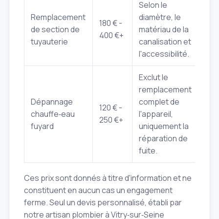
Selon le
Remplacement
diamètre, le
180 € -
de section de
matériau de la
400 €+
tuyauterie
canalisation et
l'accessibilité.
Exclut le
remplacement
Dépannage
complet de
120 € -
chauffe‑eau
l'appareil,
250 €+
fuyard
uniquement la
réparation de
fuite.
Ces prix sont donnés à titre d'information et ne
constituent en aucun cas un engagement
ferme. Seul un devis personnalisé, établi par
notre artisan plombier à Vitry‑sur‑Seine