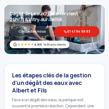
Dégât des eaux? On intervient
24h/7j à Vitry‑sur‑Seine.
Contactez‑nous
01 41 94 98 83
★★★★★
4,9/5
· 1435 avis clients
Les étapes clés de la gestion
d'un dégât des eaux avec
Albert et Fils
Face à un dégât des eaux, la panique est
souvent la première réaction. Cependant, une