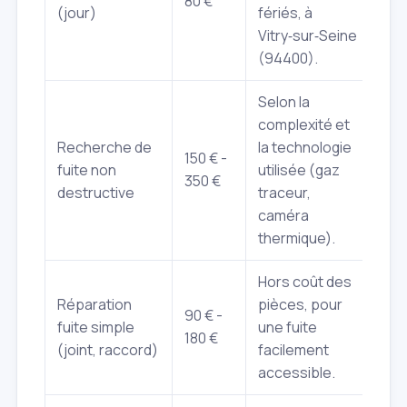
80 €
(jour)
fériés, à
Vitry‑sur‑Seine
(94400).
Selon la
complexité et
Recherche de
la technologie
150 € -
fuite non
utilisée (gaz
350 €
destructive
traceur,
caméra
thermique).
Hors coût des
Réparation
pièces, pour
90 € -
fuite simple
une fuite
180 €
(joint, raccord)
facilement
accessible.