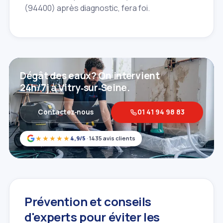
(94400) après diagnostic, fera foi.
Dégât des eaux? On intervient
24h/7j à Vitry‑sur‑Seine.
Contactez‑nous
01 41 94 98 83
★★★★★
4,9/5
· 1435 avis clients
Prévention et conseils
d'experts pour éviter les