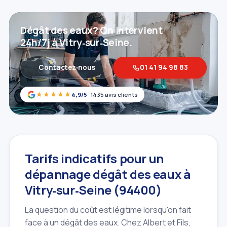
Dégât des eaux? On intervient
24h/7j à Vitry‑sur‑Seine.
Contactez‑nous
01 41 94 98 83
★★★★★
4,9/5
· 1435 avis clients
Tarifs indicatifs pour un
dépannage dégât des eaux à
Vitry‑sur‑Seine (94400)
La question du coût est légitime lorsqu'on fait
face à un dégât des eaux. Chez Albert et Fils,