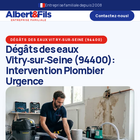
Entreprise familiale depuis 2008
Contactez‑nous!
DÉGÂTS DES EAUX VITRY‑SUR‑SEINE (94400)
Dégâts des eaux
Vitry‑sur‑Seine (94400):
Intervention Plombier
Urgence