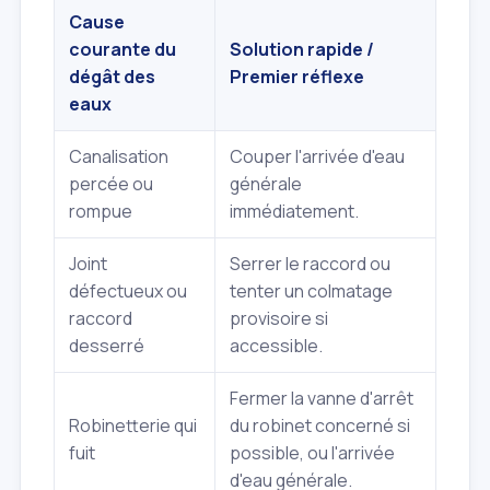
Cause
courante du
Solution rapide /
dégât des
Premier réflexe
eaux
Canalisation
Couper l'arrivée d'eau
percée ou
générale
rompue
immédiatement.
Joint
Serrer le raccord ou
défectueux ou
tenter un colmatage
raccord
provisoire si
desserré
accessible.
Fermer la vanne d'arrêt
Robinetterie qui
du robinet concerné si
fuit
possible, ou l'arrivée
d'eau générale.