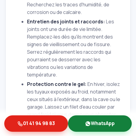
Recherchez les traces d'humidité, de
corrosion ou de calcaire.
Entretien des joints et raccords:
Les
joints ont une durée de vie limitée.
Remplacez‑les dès qu'ils montrent des
signes de vieillissement ou de fissure.
Serrez régulièrement les raccords qui
pourraient se desserrer avec les
vibrations ou les variations de
température.
Protection contre le gel:
En hiver, isolez
les tuyaux exposés au froid, notamment
ceux situés à l'extérieur, dans la cave ou le
garage. Laissez un filet d'eau couler par
grand froid si vous devez vous absenter.
01 41 94 98 83
WhatsApp
Attention aux appareils
électroménagers:
Vérifiez les flexibles