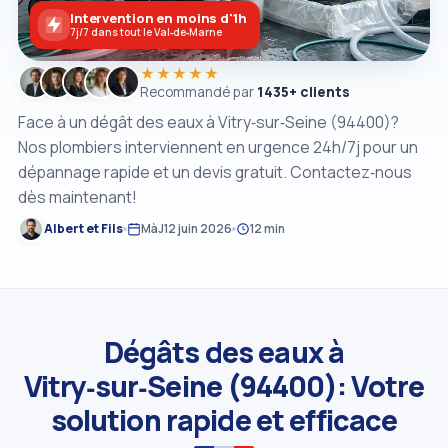
Intervention en moins d'1h
7j/7 dans tout le Val‑de‑Marne
★★★★★
Recommandé par
1435+ clients
Face à un dégât des eaux à Vitry‑sur‑Seine (94400)?
Nos plombiers interviennent en urgence 24h/7j pour un
dépannage rapide et un devis gratuit. Contactez‑nous
dès maintenant!
Albert et Fils
MàJ
12 juin 2026
12 min
Dégâts des eaux à
Vitry‑sur‑Seine (94400): Votre
solution rapide et efficace