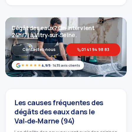
Dégât des eaux? On intervient
24h/7j à Vitry‑sur‑Seine.
Contactez‑nous
01 41 94 98 83
★★★★★
4,9/5
· 1435 avis clients
Les causes fréquentes des
dégâts des eaux dans le
Val‑de‑Marne (94)