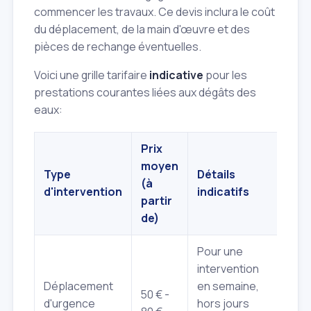
commencer les travaux. Ce devis inclura le coût
du déplacement, de la main d'œuvre et des
pièces de rechange éventuelles.
Voici une grille tarifaire
indicative
pour les
prestations courantes liées aux dégâts des
eaux:
Prix
moyen
Type
Détails
(à
d'intervention
indicatifs
partir
de)
Pour une
intervention
Déplacement
en semaine,
50 € -
d'urgence
hors jours