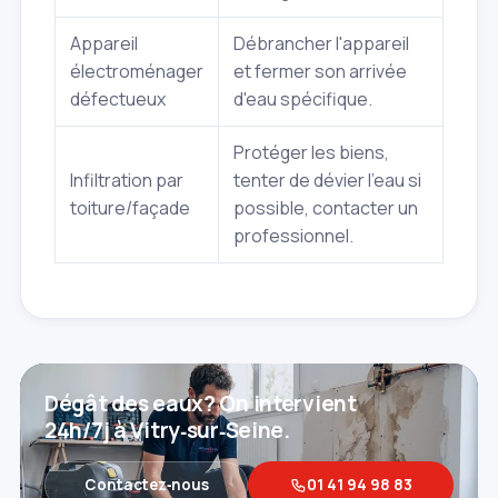
Appareil
Débrancher l'appareil
électroménager
et fermer son arrivée
défectueux
d'eau spécifique.
Protéger les biens,
Infiltration par
tenter de dévier l'eau si
toiture/façade
possible, contacter un
professionnel.
Dégât des eaux? On intervient
24h/7j à Vitry‑sur‑Seine.
Contactez‑nous
01 41 94 98 83