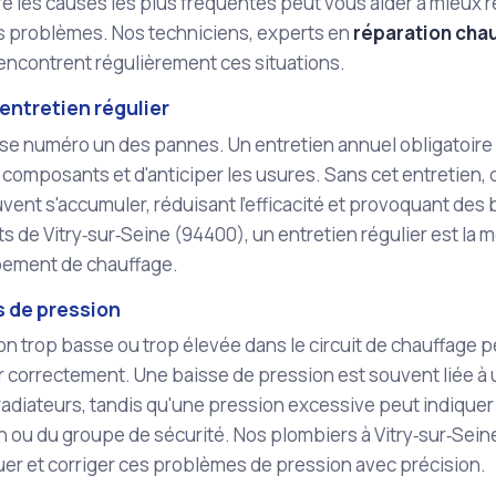
les causes les plus fréquentes peut vous aider à mieux réa
es problèmes. Nos techniciens, experts en
réparation chau
rencontrent régulièrement ces situations.
entretien régulier
use numéro un des pannes. Un entretien annuel obligatoire 
s composants et d'anticiper les usures. Sans cet entretien,
vent s'accumuler, réduisant l'efficacité et provoquant des
ts de Vitry‑sur‑Seine (94400), un entretien régulier est la 
pement de chauffage.
 de pression
n trop basse ou trop élevée dans le circuit de chauffage 
 correctement. Une baisse de pression est souvent liée à u
radiateurs, tandis qu'une pression excessive peut indique
 ou du groupe de sécurité. Nos plombiers à Vitry‑sur‑Sei
er et corriger ces problèmes de pression avec précision.