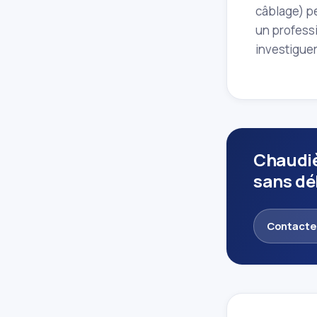
câblage) pe
un professi
investiguer
Chaudiè
sans dél
Contacte