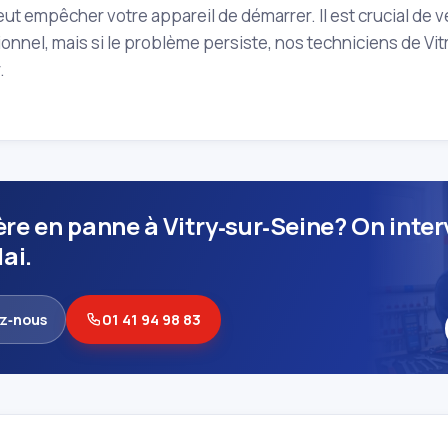
ut empêcher votre appareil de démarrer. Il est crucial de vé
onnel, mais si le problème persiste, nos techniciens de V
.
re en panne à Vitry‑sur‑Seine? On inter
ai.
z‑nous
01 41 94 98 83