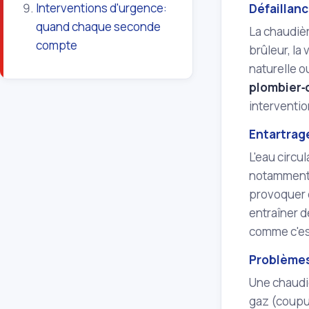
Interventions d'urgence:
Défaillan
quand chaque seconde
La chaudiè
compte
brûleur, la 
naturelle o
plombier‑c
interventio
Entartrag
L'eau circu
notamment d
provoquer d
entraîner d
comme c'est
Problèmes 
Une chaudiè
gaz (coupur