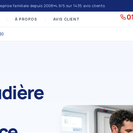
eprise familiale depuis 2008
4,9/5 sur 1435 avis clients
01
À PROPOS
AVIS CLIENT
0)
dière
ce