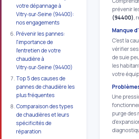
Comprendre 
votre dépannage à
prévenir l
Vitry‑sur‑Seine (94400):
(94400)
, 
nos engagements
Manque d'
Prévenir les pannes:
C'est la ca
l'importance de
vérifier se
l'entretien de votre
de suie peu
chaudière à
les habitan
Vitry‑sur‑Seine (94400)
votre équi
Top 5 des causes de
Problèmes
pannes de chaudière les
plus fréquentes
Une pressio
fonctionner
Comparaison des types
purge des 
de chaudières et leurs
d'expansion
spécificités de
diagnostiqu
réparation