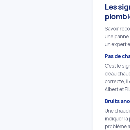
Les si
plombi
Savoir reco
une panne p
un expert 
Pas de ch
C'est le si
d'eau chaud
correcte, i
Albert et Fi
Bruits an
Une chaudiè
indiquer la
problème au