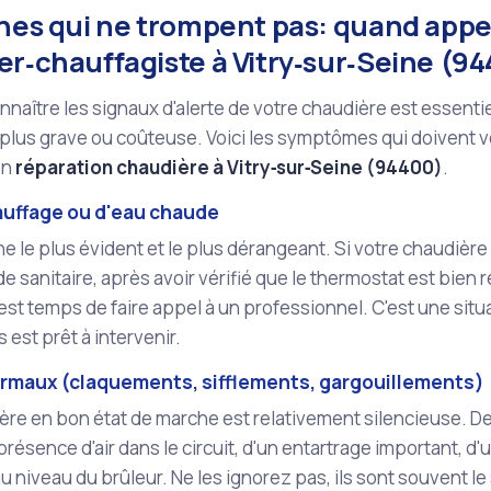
gnes qui ne trompent pas: quand appe
er‑chauffagiste à Vitry‑sur‑Seine (9
nnaître les signaux d'alerte de votre chaudière est essentie
lus grave ou coûteuse. Voici les symptômes qui doivent vo
en
réparation chaudière à Vitry‑sur‑Seine (94400)
.
auffage ou d'eau chaude
gne le plus évident et le plus dérangeant. Si votre chaudièr
e sanitaire, après avoir vérifié que le thermostat est bien r
l est temps de faire appel à un professionnel. C'est une situa
ls est prêt à intervenir.
ormaux (claquements, sifflements, gargouillements)
re en bon état de marche est relativement silencieuse. De
 présence d'air dans le circuit, d'un entartrage important, 
 niveau du brûleur. Ne les ignorez pas, ils sont souvent l