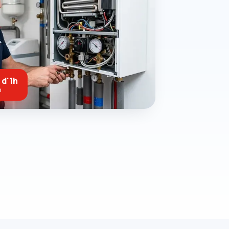
 d'1h
e