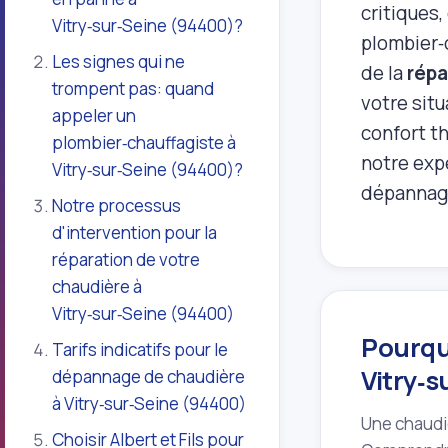
critiques,
Vitry‑sur‑Seine (94400)?
plombier‑
Les signes qui ne
de la
répa
trompent pas: quand
votre sit
appeler un
confort t
plombier‑chauffagiste à
notre expe
Vitry‑sur‑Seine (94400)?
dépannage
Notre processus
d'intervention pour la
réparation de votre
chaudière à
Vitry‑sur‑Seine (94400)
Pourqu
Tarifs indicatifs pour le
Vitry‑
dépannage de chaudière
à Vitry‑sur‑Seine (94400)
Une chaudi
Choisir Albert et Fils pour