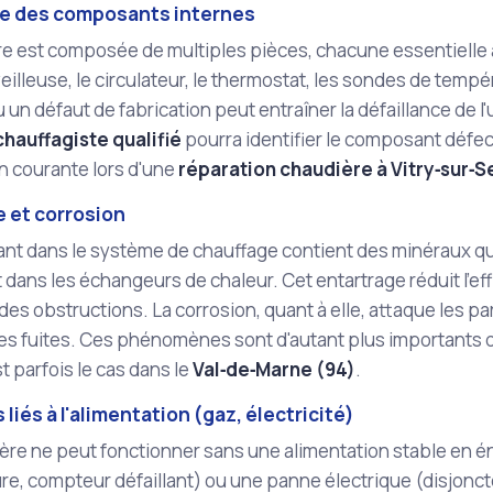
ce des composants internes
re est composée de multiples pièces, chacune essentielle 
veilleuse, le circulateur, le thermostat, les sondes de tempé
u un défaut de fabrication peut entraîner la défaillance de 
hauffagiste qualifié
pourra identifier le composant défec
n courante lors d'une
réparation chaudière à Vitry‑sur‑
e et corrosion
lant dans le système de chauffage contient des minéraux qu
ans les échangeurs de chaleur. Cet entartrage réduit l'effi
es obstructions. La corrosion, quant à elle, attaque les pa
es fuites. Ces phénomènes sont d'autant plus importants da
 parfois le cas dans le
Val‑de‑Marne (94)
.
liés à l'alimentation (gaz, électricité)
re ne peut fonctionner sans une alimentation stable en é
e, compteur défaillant) ou une panne électrique (disjonct