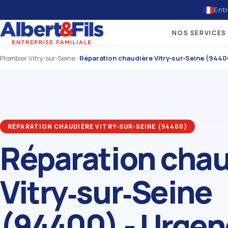
Entr
NOS SERVICES
Plombier Vitry‑sur‑Seine
›
Réparation chaudière Vitry‑sur‑Seine (9440
RÉPARATION CHAUDIÈRE VITRY‑SUR‑SEINE (94400)
Réparation chau
Vitry‑sur‑Seine
(94400) - Urgen