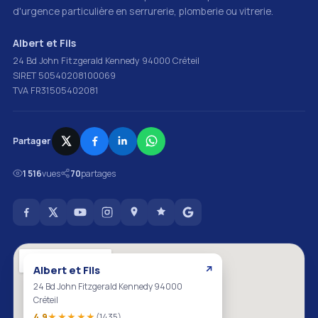
d'urgence particulière en serrurerie, plomberie ou vitrerie.
Albert et Fils
24 Bd John Fitzgerald Kennedy 94000 Créteil
SIRET 50540208100069
TVA FR31505402081
Partager
1 516
vues
70
partages
Albert et Fils
↗
24 Bd John Fitzgerald Kennedy 94000
Créteil
4.9
★★★★★
(1435)