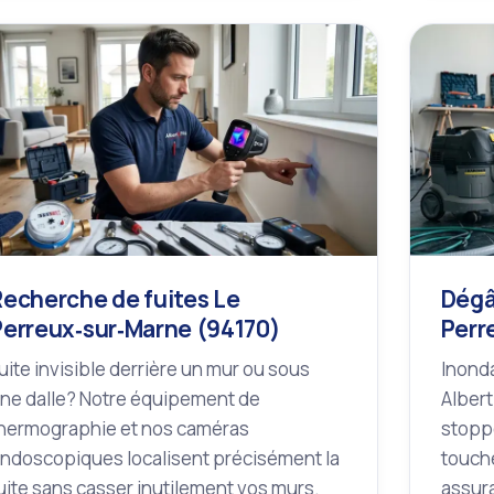
Recherche de fuites Le
Dégâ
Perreux‑sur‑Marne (94170)
Perr
uite invisible derrière un mur ou sous
Inonda
ne dalle? Notre équipement de
Albert
hermographie et nos caméras
stoppe
ndoscopiques localisent précisément la
touché
uite sans casser inutilement vos murs.
assur