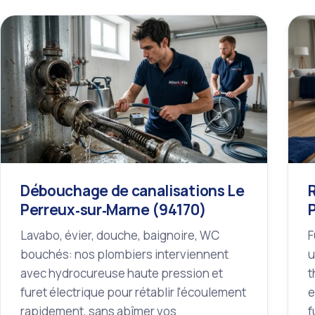
Débouchage de canalisations Le
Perreux‑sur‑Marne (94170)
Lavabo, évier, douche, baignoire, WC
F
bouchés: nos plombiers interviennent
u
avec hydrocureuse haute pression et
t
furet électrique pour rétablir l'écoulement
e
rapidement, sans abîmer vos
f