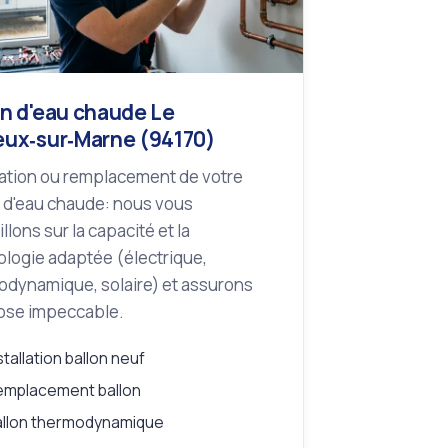
on d'eau chaude Le
eux‑sur‑Marne (94170)
lation ou remplacement de votre
 d'eau chaude: nous vous
llons sur la capacité et la
logie adaptée (électrique,
odynamique, solaire) et assurons
ose impeccable.
stallation ballon neuf
emplacement ballon
allon thermodynamique