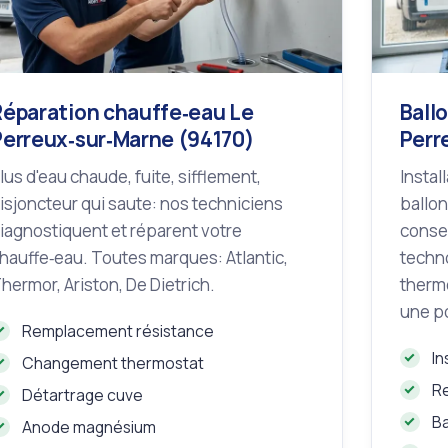
Réparation chauffe‑eau Le
Ball
Perreux‑sur‑Marne (94170)
Perr
lus d'eau chaude, fuite, sifflement,
Instal
isjoncteur qui saute: nos techniciens
ballon
iagnostiquent et réparent votre
consei
hauffe‑eau. Toutes marques: Atlantic,
techno
hermor, Ariston, De Dietrich.
therm
une p
Remplacement résistance
In
Changement thermostat
R
Détartrage cuve
B
Anode magnésium