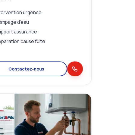
tervention urgence
ompage d'eau
apport assurance
paration cause fuite
Contactez‑nous