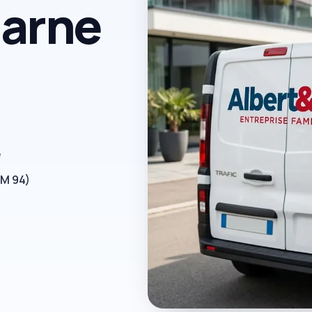
Marne
e
RM 94)