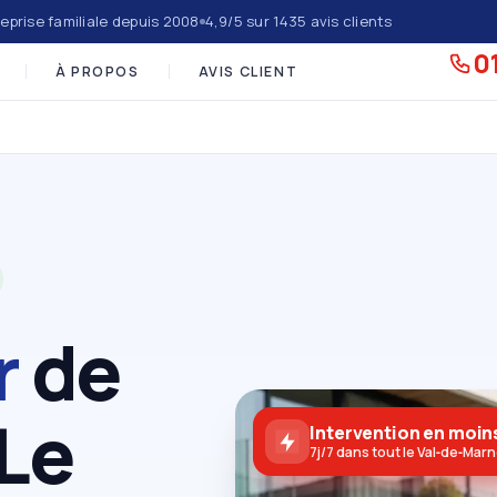
eprise familiale depuis 2008
4,9/5 sur 1435 avis clients
01
À PROPOS
AVIS CLIENT
r
de
 Le
Intervention en moins
7j/7 dans tout le Val‑de‑Mar