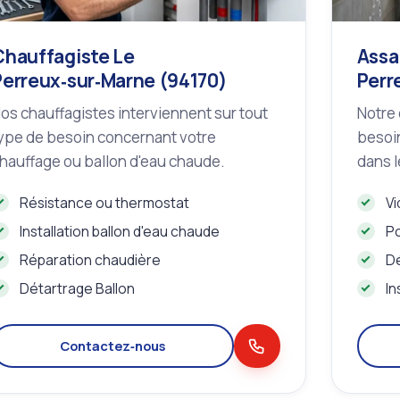
Chauffagiste Le
Assa
Perreux‑sur‑Marne (94170)
Perr
os chauffagistes interviennent sur tout
Notre 
ype de besoin concernant votre
besoin
hauffage ou ballon d'eau chaude.
dans l
Résistance ou thermostat
Vi
Installation ballon d'eau chaude
Po
Réparation chaudière
D
Détartrage Ballon
In
Contactez‑nous