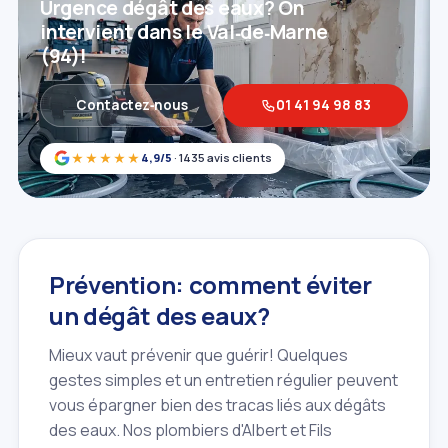
Urgence dégât des eaux? On
intervient dans le Val‑de‑Marne
(94)!
Contactez‑nous
01 41 94 98 83
★★★★★
4,9/5
· 1435 avis clients
Prévention: comment éviter
un dégât des eaux?
Mieux vaut prévenir que guérir! Quelques
gestes simples et un entretien régulier peuvent
vous épargner bien des tracas liés aux dégâts
des eaux. Nos plombiers d'Albert et Fils