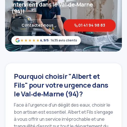
intervient dans le Val‑de‑Marne
(94)!
Contactez‑nous
01 41 94 98 83
★★★★★
4,9/5
· 1435 avis clients
Pourquoi choisir "Albert et
Fils" pour votre urgence dans
le Val‑de‑Marne (94)?
Face à l'urgence d'un dégât des eaux, choisir le
bon artisan est essentiel. Albert et Fils s'engage
à vous offrir un service irréprochable et une
tranquillité d'esprit sur tout le département du