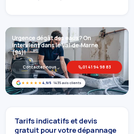
Urgence dégât des eaux? On
intervient dans le Val‑de‑Marne
(94)!
Contactez‑nous
01 41 94 98 83
★★★★★
4,9/5
· 1435 avis clients
Tarifs indicatifs et devis
gratuit pour votre dépannage