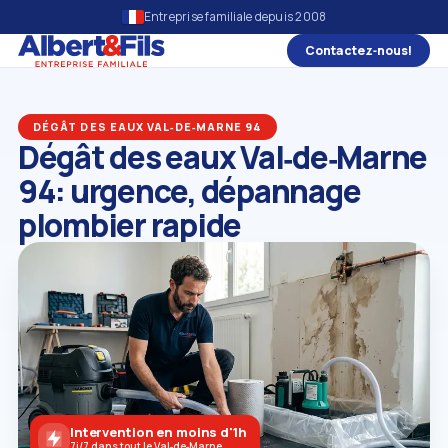
Entreprise familiale depuis 2008
Contactez‑nous!
DÉGÂT DES EAUX VAL‑DE‑MARNE 94
Dégât des eaux Val‑de‑Marne
94: urgence, dépannage
plombier rapide
Intervention en moins d'1h
7j/7 dans tout le Val‑de‑Marne