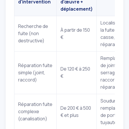
d'intervention
d'œuvre +
déplacement)
Localisation 
Recherche de
À partir de 150
la fuite sans
fuite (non
€
casse, hors
destructive)
réparation.
Remplaceme
Réparation fuite
de joint,
De 120 € à 250
simple (joint,
serrage de
€
raccord)
raccord, peti
réparation.
Soudure,
Réparation fuite
De 200 € à 500
remplacemen
complexe
€ et plus
de portion de
(canalisation)
tuyauterie.