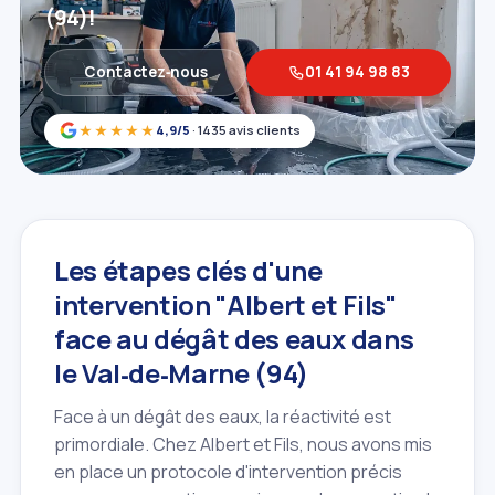
(94)!
Contactez‑nous
01 41 94 98 83
★★★★★
4,9/5
· 1435 avis clients
Les étapes clés d'une
intervention "Albert et Fils"
face au dégât des eaux dans
le Val‑de‑Marne (94)
Face à un dégât des eaux, la réactivité est
primordiale. Chez Albert et Fils, nous avons mis
en place un protocole d'intervention précis