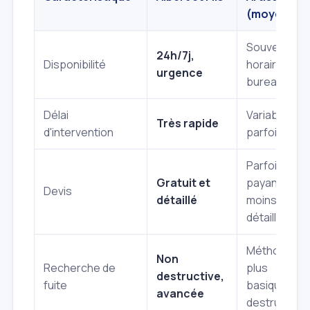
(moyenne)
Souvent
24h/7j,
Disponibilité
horaires de
urgence
bureau
Délai
Variable,
Très rapide
d'intervention
parfois long
Parfois
Gratuit et
payant,
Devis
détaillé
moins
détaillé
Méthodes
Non
Recherche de
plus
destructive,
fuite
basiques ou
avancée
destructive