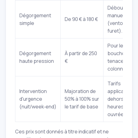
Débouchage
Dégorgement
manuel
De 90 € à 180 €
simple
(ventouse,
furet).
Pour les
Dégorgement
À partir de 250
bouchons
haute pression
€
tenaces ou l
colonnes.
Tarifs
Intervention
Majoration de
applicables 
d'urgence
50% à 100% sur
dehors des
(nuit/week‑end)
le tarif de base
heures
ouvrées.
Ces prix sont donnés à titre indicatif et ne