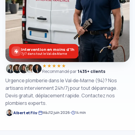
Intervention en moins d'1h
7j/7 dans tout le Val‑de‑Marne
★★★★★
Recommandé par
1435+ clients
Urgence plomberie dans le Val‑de‑Marne (94)? Nos
artisans interviennent 24h/7j pour tout dépannage.
Devis gratuit, déplacement rapide. Contactez nos
plombiers experts.
Albert et Fils
MàJ
12 juin 2026
14 min