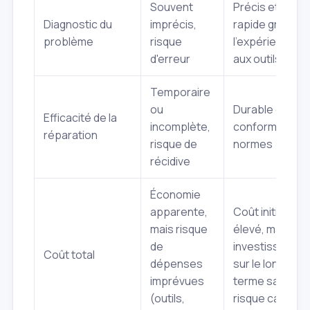
Souvent
Précis et
Diagnostic du
imprécis,
rapide grâce à
problème
risque
l'expérience et
d'erreur
aux outils
Temporaire
ou
Durable et
Efficacité de la
incomplète,
conforme aux
réparation
risque de
normes
récidive
Économie
apparente,
Coût initial plus
mais risque
élevé, mais
de
investissemen
Coût total
dépenses
sur le long
imprévues
terme sans
(outils,
risque caché