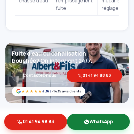
chasse d'eau
remplissage lent,
mécanisme de
fuite
réglage du flo
Fuite d'eau ou canalisation
bouchée? On intervient 24/7.
Contactez‑nous
01 41 94 98 83
★★★★★
4,9/5
· 1435 avis clients
01 41 94 98 83
WhatsApp
Prévention et entretien: les