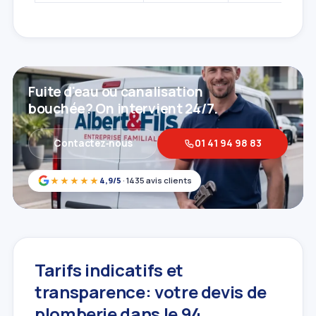
Fuite d'eau ou canalisation
bouchée? On intervient 24/7.
Contactez‑nous
01 41 94 98 83
★★★★★
4,9/5
· 1435 avis clients
Tarifs indicatifs et
transparence: votre devis de
plomberie dans le 94