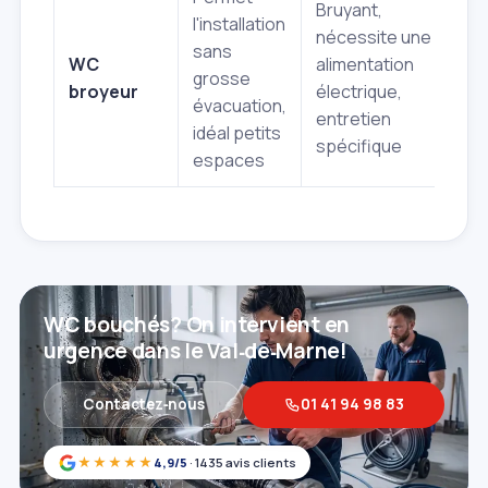
Bruyant,
l'installation
Né
nécessite une
sans
un
WC
alimentation
grosse
él
broyeur
électrique,
évacuation,
év
entretien
idéal petits
pe
spécifique
espaces
WC bouchés? On intervient en
urgence dans le Val‑de‑Marne!
Contactez‑nous
01 41 94 98 83
★★★★★
4,9/5
· 1435 avis clients