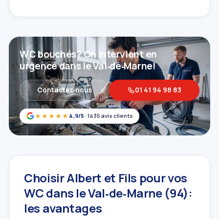
WC bouchés? On intervient en
urgence dans le Val‑de‑Marne!
Contactez‑nous
01 41 94 98 83
★★★★★
4,9/5
· 1435 avis clients
Choisir Albert et Fils pour vos
WC dans le Val‑de‑Marne (94):
les avantages