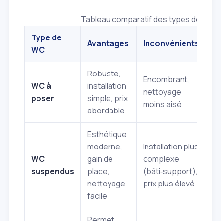
Tableau comparatif des types de WC
Type de
Avantages
Inconvénients
In
WC
Robuste,
Encombrant,
St
WC à
installation
nettoyage
r
poser
simple, prix
moins aisé
vi
abordable
Esthétique
moderne,
Installation plus
In
WC
gain de
complexe
le
suspendus
place,
(bâti‑support),
r
nettoyage
prix plus élevé
in
facile
Permet