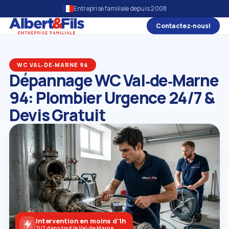
Entreprise familiale depuis 2008
Contactez‑nous!
WC VAL‑DE‑MARNE 94
Dépannage WC Val‑de‑Marne
94: Plombier Urgence 24/7 &
Devis Gratuit
Intervention en moins d'1h
7j/7 dans tout le Val‑de‑Marne