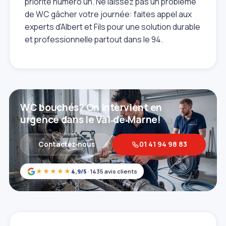
priorité numéro un. Ne laissez pas un problème
de WC gâcher votre journée: faites appel aux
experts d'Albert et Fils pour une solution durable
et professionnelle partout dans le 94.
WC bouchés? On intervient en
urgence dans le Val‑de‑Marne!
Contactez‑nous
01 41 94 98 83
★★★★★
4,9/5
· 1435 avis clients