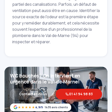
partiel des canalisations. Parfois, un défaut de
ventilation peut aussi être en cause. Identifier la
source exacte de l'odeur est la première étape
pour y remédier durablement, et cela nécessite
souvent l'expertise d'un professionnel de la
plomberie dans le Val‑de‑Marne (94) pour
inspecter et réparer.
WC bouchés? On intervient en
urgence dans le Val‑de‑Marne!
Contactez‑nous
01 41 94 98 83
★★★★★
4,9/5
· 1435 avis clients