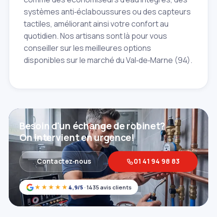
systèmes anti‑éclaboussures ou des capteurs
tactiles, améliorant ainsi votre confort au
quotidien. Nos artisans sont là pour vous
conseiller sur les meilleures options
disponibles sur le marché du Val‑de‑Marne (94).
Besoin d'un échange de robinet?
On intervient en urgence!
Contactez‑nous
01 41 94 98 83
★★★★★
4,9/5
· 1435 avis clients