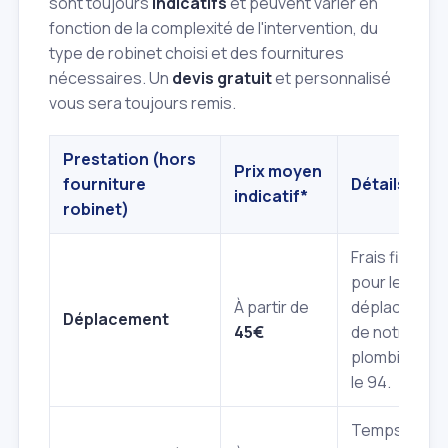
sont toujours
indicatifs
et peuvent varier en
fonction de la complexité de l'intervention, du
type de robinet choisi et des fournitures
nécessaires. Un
devis gratuit
et personnalisé
vous sera toujours remis.
Prestation (hors
Prix moyen
fourniture
Détails
indicatif*
robinet)
Frais fixes
pour le
À partir de
déplacemen
Déplacement
45€
de notre
plombier dan
le 94.
Temps pass