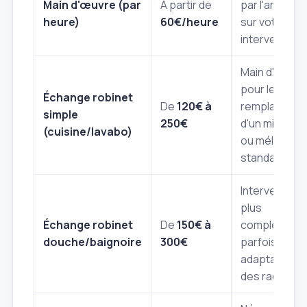
Main d'œuvre (par
À partir de
par l'artisan
heure)
60€/heure
sur votre
intervention.
Main d'œuvr
pour le
Échange robinet
De
120€ à
remplaceme
simple
250€
d'un mitigeur
(cuisine/lavabo)
ou mélangeu
standard.
Intervention
plus
Échange robinet
De
150€ à
complexe,
douche/baignoire
300€
parfois avec
adaptation
des raccords