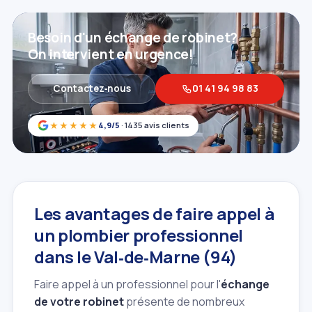
Besoin d'un échange de robinet?
On intervient en urgence!
Contactez‑nous
01 41 94 98 83
★★★★★
4,9/5
· 1435 avis clients
Les avantages de faire appel à
un plombier professionnel
dans le Val‑de‑Marne (94)
Faire appel à un professionnel pour l'
échange
de votre robinet
présente de nombreux