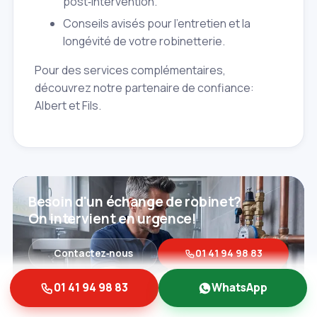
post‑intervention.
Conseils avisés pour l'entretien et la
longévité de votre robinetterie.
Pour des services complémentaires,
découvrez notre partenaire de confiance:
Albert et Fils.
Besoin d'un échange de robinet?
On intervient en urgence!
Contactez‑nous
01 41 94 98 83
01 41 94 98 83
WhatsApp
★★★★★
4,9/5
· 1435 avis clients