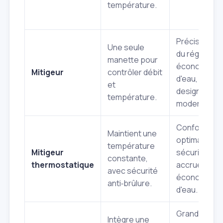
température.
Précision
Une seule
du réglage,
manette pour
économie
Mitigeur
contrôler débit
d'eau,
et
design
température.
moderne.
Confort
Maintient une
optimal,
température
Mitigeur
sécurité
constante,
thermostatique
accrue,
avec sécurité
économies
anti‑brûlure.
d'eau.
Grande
Intègre une