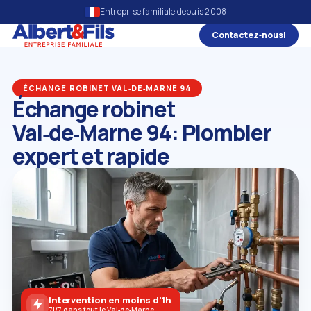
Entreprise familiale depuis 2008
Contactez‑nous!
ÉCHANGE ROBINET VAL‑DE‑MARNE 94
Échange robinet
Val‑de‑Marne 94: Plombier
expert et rapide
Intervention en moins d'1h
7j/7 dans tout le Val‑de‑Marne