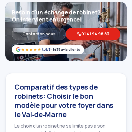
Besoin d'un échange de robinet?
On intervient en urgence!
Contactez‑nous
01 41 94 98 83
★★★★★
4,9/5
· 1435 avis clients
Comparatif des types de
robinets: Choisir le bon
modèle pour votre foyer dans
le Val‑de‑Marne
Le choix d'un robinet ne se limite pas à son