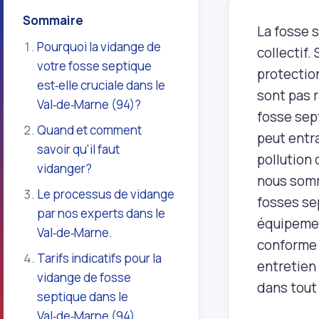
Sommaire
La fosse 
Pourquoi la vidange de
collectif.
votre fosse septique
protectio
est‑elle cruciale dans le
sont pas r
Val‑de‑Marne (94)?
fosse sept
Quand et comment
peut entr
savoir qu'il faut
pollution 
vidanger?
nous somm
Le processus de vidange
fosses se
par nos experts dans le
équipemen
Val‑de‑Marne.
conforme 
Tarifs indicatifs pour la
entretien
vidange de fosse
dans tout
septique dans le
Val‑de‑Marne (94).