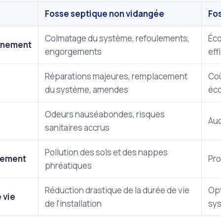
Fosse septique non vidangée
Fo
Colmatage du système, refoulements,
Éco
nnement
engorgements
eff
Réparations majeures, remplacement
Coû
du système, amendes
éco
Odeurs nauséabondes, risques
Auc
sanitaires accrus
Pollution des sols et des nappes
nement
Pro
phréatiques
Réduction drastique de la durée de vie
Opt
 vie
de l'installation
sy