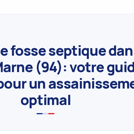
e fosse septique dan
arne (94): votre gui
pour un assainissem
optimal