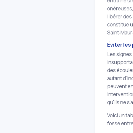
entraîne un
onéreuses, 
libérer des
constitue 
Saint‑Maur‑
Éviter le
Les signes
insupporta
des écoulem
autant d'in
peuvent en
interventi
qu'ils ne s
Voici un t
fosse entr