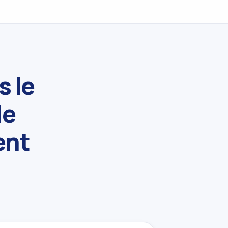
s le
de
ent