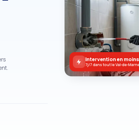
ers
Intervention en moins
7j/7 dans tout le Val‑de‑Marn
ent.