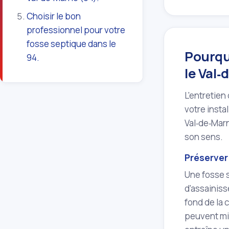
Choisir le bon
professionnel pour votre
fosse septique dans le
Pourquo
94.
le Val‑
L'entretien
votre insta
Val‑de‑Marn
son sens.
Préserver 
Une fosse s
d'assainiss
fond de la 
peuvent mi