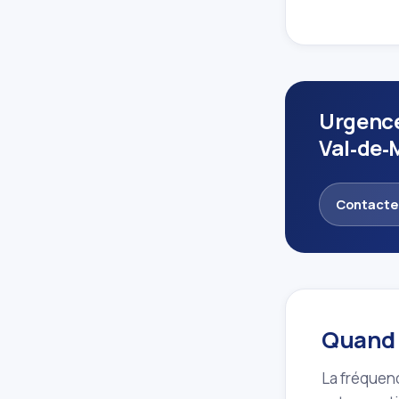
Urgence
Val‑de‑
Contacte
Quand 
La fréquenc