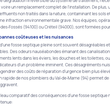
e dégradation irréversible du système de traitement, néce
voire un remplacement complet de l'installation. De plus,
 effluents non traités dans la nature, contaminant les sols 
une infraction environnementale grave. Nos équipes, opéra
des‑Fossés (94100) ou Créteil (94000), sont formées pour
s pannes coûteuses et les nuisances
 d'une fosse septique pleine sont souvent désagréables e
bles. Des odeurs nauséabondes émanant des canalisations o
ents lents dans les éviers, les douches et les toilettes,
dicateurs d'un problème imminent. Ces désagréments nuisen
gendrer des coûts de réparation d'urgence bien plus élev
on rapide de nos plombiers du Val‑de‑Marne (94) permet d
'aggravent.
ableau comparatif des conséquences d'une fosse septique 
etenue: