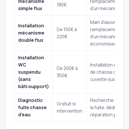
mécanisme
remplacement sta
180€
simple flux
d'un mécanisme si
Main d'œuvre pour
Installation
De 150€ à
remplacement/inst
mécanisme
220€
d'un mécanisme
double flux
économiseur d'ea
Installation
WC
Installation du m
De 200€ à
suspendu
de chasse d'eau s
350€
(sans
cuvette suspendu
bâti‑support)
Diagnostic
Recherche de l'ori
Gratuit si
fuite chasse
la fuite, déduit du 
intervention
d'eau
réparation par nos