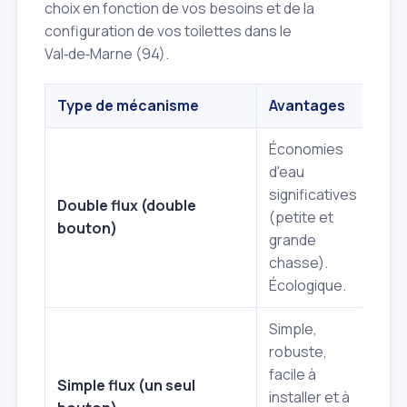
choix en fonction de vos besoins et de la
configuration de vos toilettes dans le
Val‑de‑Marne (94).
Type de mécanisme
Avantages
Inc
Économies
d'eau
Plu
significatives
à in
Double flux (double
(petite et
pot
bouton)
grande
plu
chasse).
l'ac
Écologique.
Simple,
robuste,
Co
facile à
d'e
Simple flux (un seul
installer et à
éle