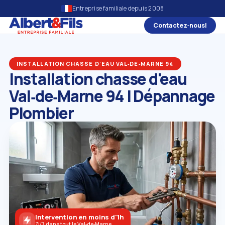
Entreprise familiale depuis 2008
Contactez‑nous!
INSTALLATION CHASSE D'EAU VAL‑DE‑MARNE 94
Installation chasse d'eau
Val‑de‑Marne 94 | Dépannage
Plombier
Intervention en moins d'1h
7j/7 dans tout le Val‑de‑Marne