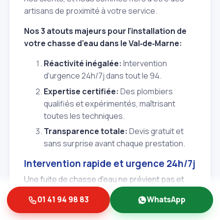
artisans de proximité à votre service.
Nos 3 atouts majeurs pour l'installation de
votre chasse d'eau dans le Val‑de‑Marne:
Réactivité inégalée:
Intervention
d'urgence 24h/7j dans tout le 94.
Expertise certifiée:
Des plombiers
qualifiés et expérimentés, maîtrisant
toutes les techniques.
Transparence totale:
Devis gratuit et
sans surprise avant chaque prestation.
Intervention rapide et urgence 24h/7j
Une fuite de chasse d'eau ne prévient pas et
peut survenir à tout moment. C'est pourquoi
01 41 94 98 83
WhatsApp
Albert et Fils assure un service de dépannage
d'urgence 24h/7j dans tout le Val‑de‑Marne