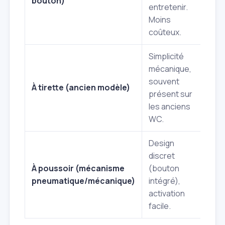
bouton)
entretenir.
rap
Moins
dou
coûteux.
Simplicité
mécanique,
Pe
souvent
en 
À tirette (ancien modèle)
présent sur
mé
les anciens
parf
WC.
Design
discret
Peu
À poussoir (mécanisme
(bouton
déli
pneumatique/mécanique)
intégré),
rép
activation
de 
facile.