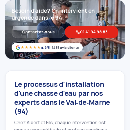
Besoin d'aide? On intervient en
urgence dans le 94.
Contactez‑nous
01 41 94 98 83
★★★★★
4,9/5
· 1435 avis clients
Le processus d'installation
d'une chasse d'eau par nos
experts dans le Val‑de‑Marne
(94)
Chez Albert et Fils, chaque intervention est
menée avec méthode et professionnalisme.