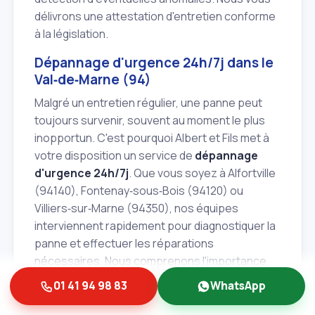
délivrons une attestation d'entretien conforme
à la législation.
Dépannage d'urgence 24h/7j dans le
Val‑de‑Marne (94)
Malgré un entretien régulier, une panne peut
toujours survenir, souvent au moment le plus
inopportun. C'est pourquoi Albert et Fils met à
votre disposition un service de
dépannage
d'urgence 24h/7j
. Que vous soyez à Alfortville
(94140), Fontenay‑sous‑Bois (94120) ou
Villiers‑sur‑Marne (94350), nos équipes
interviennent rapidement pour diagnostiquer la
panne et effectuer les réparations
nécessaires. Nous comprenons l'importance
de retrouver rapidement un chauffage
01 41 94 98 83
WhatsApp
fonctionnel, surtout en période hivernale. Notre
réactivité est votre garantie de tranquillité