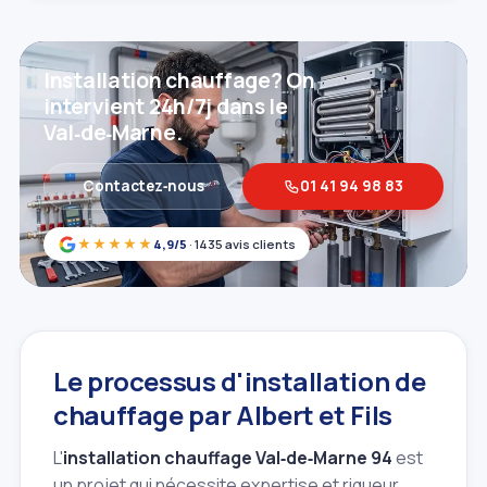
Installation chauffage? On
intervient 24h/7j dans le
Val‑de‑Marne.
Contactez‑nous
01 41 94 98 83
★★★★★
4,9/5
· 1435 avis clients
Le processus d'installation de
chauffage par Albert et Fils
L'
installation chauffage Val‑de‑Marne 94
est
un projet qui nécessite expertise et rigueur.