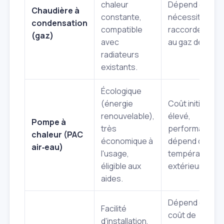
chaleur
Dépend du gaz
Chaudière à
constante,
nécessite un
condensation
compatible
raccordement
(gaz)
avec
au gaz de ville.
radiateurs
existants.
Écologique
(énergie
Coût initial plus
renouvelable),
élevé,
Pompe à
très
performance
chaleur (PAC
économique à
dépend de la
air‑eau)
l'usage,
température
éligible aux
extérieure.
aides.
Dépend du
Facilité
coût de
d'installation,