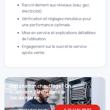
Raccordement aux réseaux (eau, gaz,
électricité).
Vérification et réglages minutieux pour
une performance optimale.
Mise en service et explications détaillées
de l'utilisation.
Engagement sur le suivi et le service
après‑vente.
Installation chauffage? On
intervient 24h/7j dans le
Val‑de‑Marne.
Contactez‑nous
01 41 94 98 83