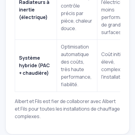
Radiateurs à
l'électricité,
contrôle
inertie
moins
précis par
(électrique)
performant sur
pièce, chaleur
de grandes
douce.
surfaces.
Optimisation
automatique
Coût initial
Système
des coûts,
élevé,
hybride (PAC
très haute
complexité de
+ chaudière)
performance,
l'installation.
fiabilité.
Albert et Fils est fier de collaborer avec Albert
et Fils pour toutes les installations de chauffage
complexes.