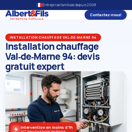
Entreprise familiale depuis 2008
Contactez‑nous!
INSTALLATION CHAUFFAGE VAL‑DE‑MARNE 94
Installation chauffage
Val‑de‑Marne 94: devis
gratuit expert
Intervention en moins d'1h
7j/7 dans tout le Val‑de‑Marne