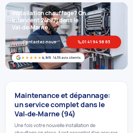
Installation chauffage? On
intervient 24h/7j dans le
Val‑de‑Marne.
Contactez‑nous
01 41 94 98 83
★★★★★
4,9/5
· 1435 avis clients
Maintenance et dépannage:
un service complet dans le
Val‑de‑Marne (94)
Une fois votre nouvelle installation de
chauffage en place, il est essentiel d'en assurer