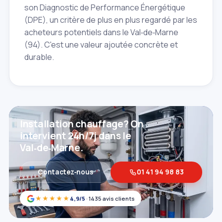
son Diagnostic de Performance Énergétique
(DPE), un critère de plus en plus regardé par les
acheteurs potentiels dans le Val‑de‑Marne
(94). C'est une valeur ajoutée concrète et
durable.
Installation chauffage? On
intervient 24h/7j dans le
Val‑de‑Marne.
Contactez‑nous
01 41 94 98 83
★★★★★
4,9/5
· 1435 avis clients