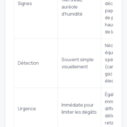
Signes
décolleme
auréole
papier pei
d'humidité
de pressio
hausse in
de la con
Nécessite
équipeme
Souvent simple
spécifiqu
Détection
visuellement
(caméra t
gaz traceu
électro‑ac
Également
immédiate,
Immédiate pour
Urgence
difficulté 
limiter les dégâts
détection
retarder l'