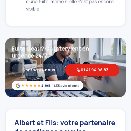
d'une fuite, même si elle n'est pas encore
visible.
Fuite d'eau? On intervient en
urgence 24/7.
Contactez‑nous
01 41 94 98 83
★★★★★
4,9/5
· 1435 avis clients
Albert et Fils: votre partenaire