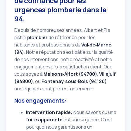
de confiance pour les
urgences plomberie dans le
94.
Depuis de nombreuses années, Albert et Fils
est le
plombier
de référence pour les
habitants et professionnels du
Val‑de‑Marne
(94)
. Notre réputation s'est bâtie sur la qualité
de nos interventions, notre réactivité et notre
engagement envers la satisfaction client. Que
vous soyez à
Maisons‑Alfort (94700)
,
Villejuif
(94800)
, ou
Fontenay‑sous‑Bois (94120)
,
nos équipes sont prêtes à intervenir.
Nos engagements:
Intervention rapide:
Nous savons qu'une
fuite apparente
est une urgence. C'est
pourquoi nous garantissons un