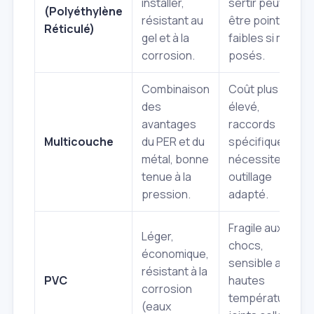
installer,
sertir peuvent
(Polyéthylène
résistant au
être points
Réticulé)
gel et à la
faibles si mal
corrosion.
posés.
Combinaison
Coût plus
des
élevé,
avantages
raccords
Multicouche
du PER et du
spécifiques
métal, bonne
nécessitent un
tenue à la
outillage
pression.
adapté.
Fragile aux
Léger,
chocs,
économique,
sensible aux
résistant à la
PVC
hautes
corrosion
températures,
(eaux