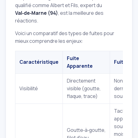
qualifié comme Albert et Fils, expert du
Val‑de‑Marne (94)
, est la meilleure des
réactions.
Voici un comparatif des types de fuites pour
mieux comprendre les enjeux:
Fuite
Caractéristique
Fuite Enc
Apparente
Directement
Non visibl
Visibilité
visible (goutte,
derrière u
flaque, trace)
sous un p
Tache d'hu
apparaît s
source visi
Goutte‑à‑goutte,
moisissur
filet d'eau,