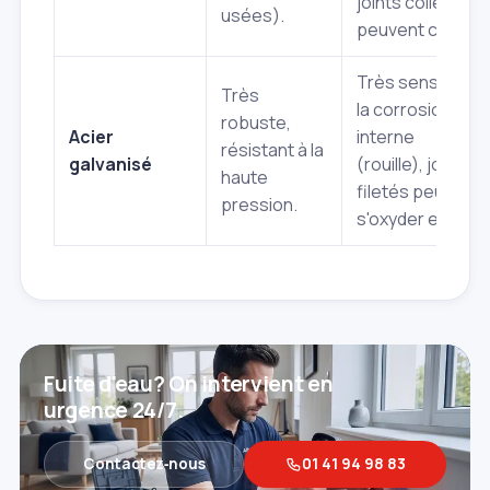
joints collés
usées).
peuvent céder.
Très sensible à
Très
la corrosion
robuste,
Acier
interne
résistant à la
galvanisé
(rouille), joints
haute
filetés peuvent
pression.
s'oxyder et fuir.
Fuite d'eau? On intervient en
urgence 24/7.
Contactez‑nous
01 41 94 98 83