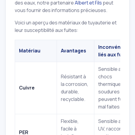
des eaux, notre partenaire
Albert et Fils
peut
vous fournir des informations précieuses.
Voici un aperçu des matériaux de tuyauterie et
leur susceptibilité aux fuites:
Inconvénients
Matériau
Avantages
liés aux fuites
Sensible aux
Résistant à
chocs
la corrosion,
thermiques,
Cuivre
durable,
soudures
recyclable.
peuvent fuir si
mal faites.
Flexible,
Sensible aux
facile à
UV, raccords à
PER