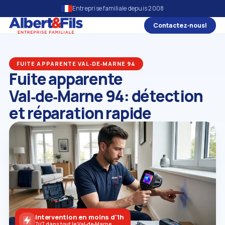
Entreprise familiale depuis 2008
Contactez‑nous!
FUITE APPARENTE VAL‑DE‑MARNE 94
Fuite apparente
Val‑de‑Marne 94: détection
et réparation rapide
Intervention en moins d'1h
7j/7 dans tout le Val‑de‑Marne