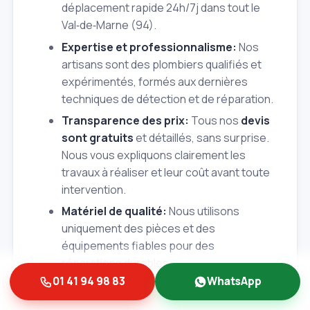
déplacement rapide 24h/7j dans tout le
Val‑de‑Marne (94).
Expertise et professionnalisme:
Nos
artisans sont des plombiers qualifiés et
expérimentés, formés aux dernières
techniques de détection et de réparation.
Transparence des prix:
Tous nos
devis
sont gratuits
et détaillés, sans surprise.
Nous vous expliquons clairement les
travaux à réaliser et leur coût avant toute
intervention.
Matériel de qualité:
Nous utilisons
uniquement des pièces et des
équipements fiables pour des
réparations durables.
01 41 94 98 83
WhatsApp
Conseils personnalisés:
Au‑delà de la
réparation, nous vous apportons des