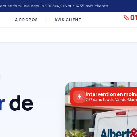
eprise familiale depuis 2008
4,9/5 sur 1435 avis clients
01
À PROPOS
AVIS CLIENT
r
de
Intervention en moin
7j/7 dans tout le Val‑de‑Mar