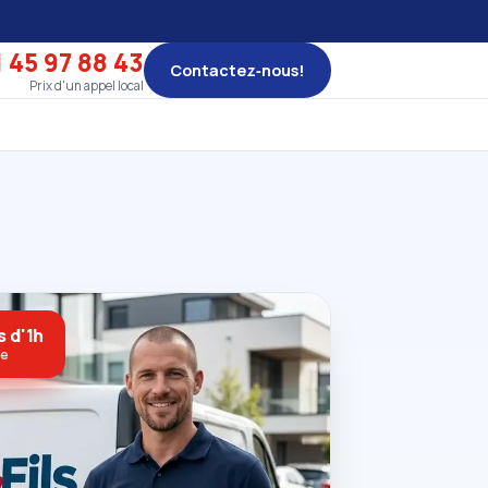
 45 97 88 43
Contactez‑nous!
Prix d'un appel local
s d'1h
ne