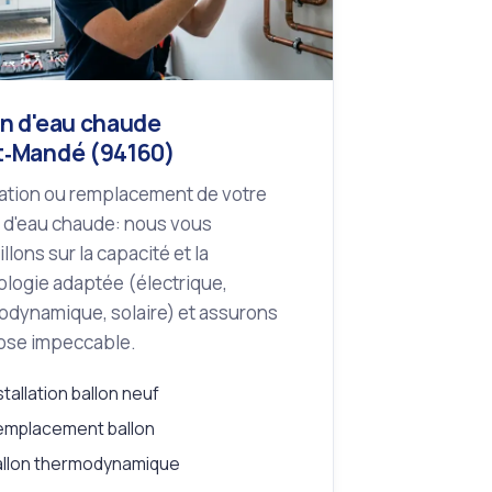
on d'eau chaude
t‑Mandé (94160)
lation ou remplacement de votre
 d'eau chaude: nous vous
llons sur la capacité et la
logie adaptée (électrique,
odynamique, solaire) et assurons
ose impeccable.
stallation ballon neuf
emplacement ballon
allon thermodynamique