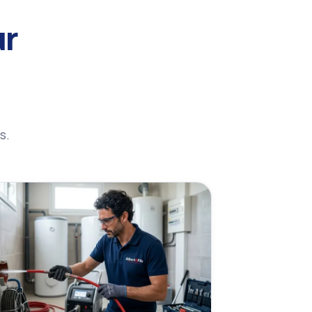
ur
s.