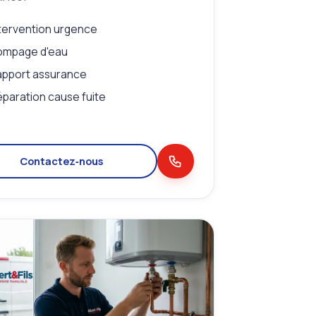
tervention urgence
ompage d'eau
apport assurance
paration cause fuite
Contactez‑nous