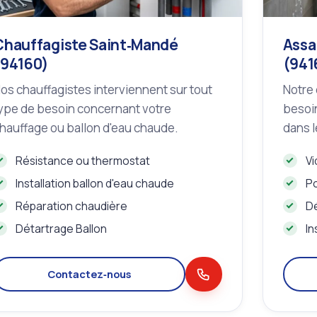
Chauffagiste Saint‑Mandé
Assa
(94160)
(941
os chauffagistes interviennent sur tout
Notre 
ype de besoin concernant votre
besoin
hauffage ou ballon d'eau chaude.
dans l
Résistance ou thermostat
Vi
Installation ballon d'eau chaude
Po
Réparation chaudière
D
Détartrage Ballon
In
Contactez‑nous