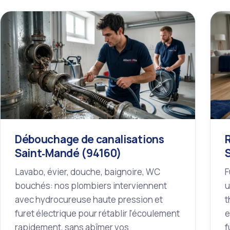
Débouchage de canalisations
Saint‑Mandé (94160)
Lavabo, évier, douche, baignoire, WC
F
bouchés: nos plombiers interviennent
u
avec hydrocureuse haute pression et
t
furet électrique pour rétablir l'écoulement
e
rapidement, sans abîmer vos
f