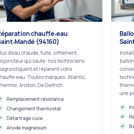
Réparation chauffe‑eau
Ball
Saint‑Mandé (94160)
Sain
lus d'eau chaude, fuite, sifflement,
Instal
isjoncteur qui saute: nos techniciens
ballon
iagnostiquent et réparent votre
consei
hauffe‑eau. Toutes marques: Atlantic,
techno
hermor, Ariston, De Dietrich.
therm
une p
Remplacement résistance
In
Changement thermostat
R
Détartrage cuve
B
Anode magnésium