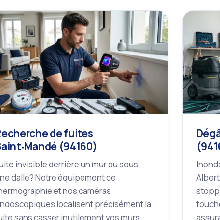
Recherche de fuites
Dégâ
Saint‑Mandé (94160)
(941
uite invisible derrière un mur ou sous
Inonda
ne dalle? Notre équipement de
Albert
hermographie et nos caméras
stoppe
ndoscopiques localisent précisément la
touché
uite sans casser inutilement vos murs.
assur