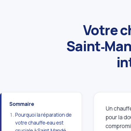
Votre c
Saint‑Man
in
Sommaire
Un chauff
Pourquoi la réparation de
pour la do
votre chauffe‑eau est
compromis
cruciale à Saint‑Mandé