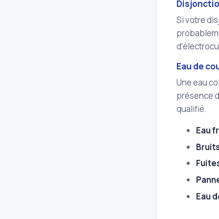
Disjoncti
Si votre di
probablemen
d'électrocu
Eau de cou
Une eau col
présence de 
qualifié.
Eau f
Bruit
Fuite
Panne
Eau d