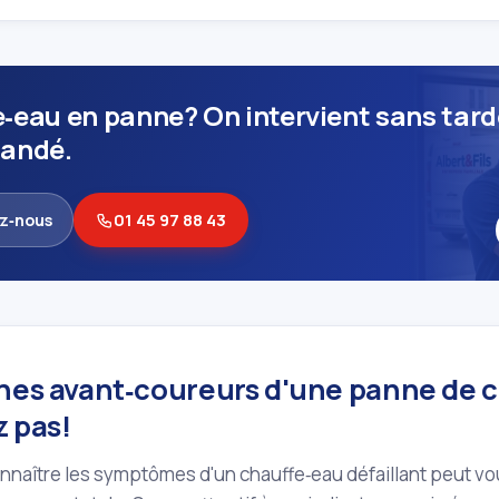
‑eau en panne? On intervient sans tard
Mandé.
z‑nous
01 45 97 88 43
gnes avant‑coureurs d'une panne de c
z pas!
nnaître les symptômes d'un chauffe‑eau défaillant peut v