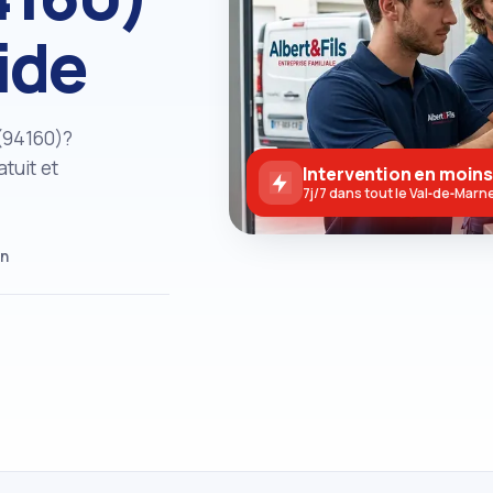
ide
(94160)?
tuit et
Intervention en moins
7j/7 dans tout le Val‑de‑Marn
in