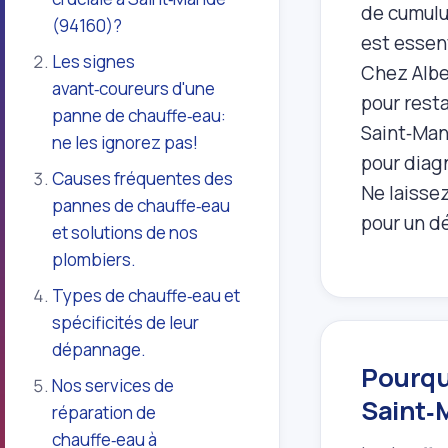
de cumulus
(94160)?
est essen
Les signes
Chez Albe
avant‑coureurs d'une
pour resta
panne de chauffe‑eau:
Saint‑Man
ne les ignorez pas!
pour diag
Causes fréquentes des
Ne laisse
pannes de chauffe‑eau
pour un d
et solutions de nos
plombiers.
Types de chauffe‑eau et
spécificités de leur
dépannage.
Pourquo
Nos services de
Saint‑
réparation de
chauffe‑eau à