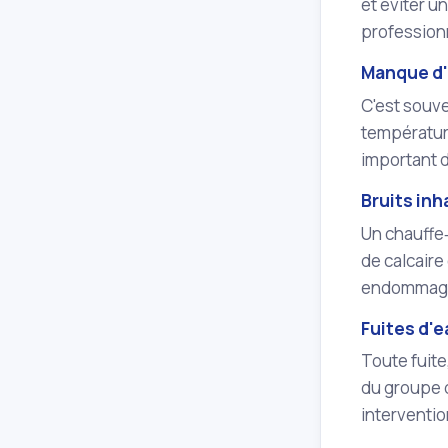
et éviter u
professionn
Manque d'
C'est souve
température
important d
Bruits in
Un chauffe‑
de calcaire
endommager 
Fuites d'e
Toute fuite
du groupe d
interventio