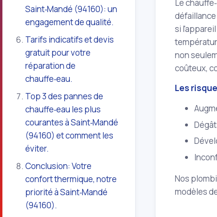
Le chauffe‑
Saint‑Mandé (94160): un
défaillanc
engagement de qualité.
si l'appare
Tarifs indicatifs et devis
température
gratuit pour votre
non seuleme
réparation de
coûteux, co
chauffe‑eau.
Les risqu
Top 3 des pannes de
Augmen
chauffe‑eau les plus
courantes à Saint‑Mandé
Dégâts
(94160) et comment les
Dével
éviter.
Inconf
Conclusion: Votre
Nos plombie
confort thermique, notre
modèles de
priorité à Saint‑Mandé
(94160).