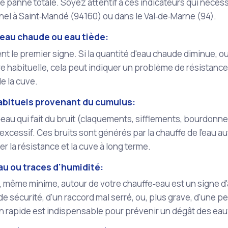
ne panne totale. Soyez attentif à ces indicateurs qui nécess
el à Saint‑Mandé (94160) ou dans le Val‑de‑Marne (94).
eau chaude ou eau tiède:
nt le premier signe. Si la quantité d'eau chaude diminue, ou s
 habituelle, cela peut indiquer un problème de résistance
e la cuve.
habituels provenant du cumulus:
eau qui fait du bruit (claquements, sifflements, bourdon
 excessif. Ces bruits sont générés par la chauffe de l'eau a
la résistance et la cuve à long terme.
au ou traces d'humidité:
, même minime, autour de votre chauffe‑eau est un signe d'a
e sécurité, d'un raccord mal serré, ou, plus grave, d'une pe
n rapide est indispensable pour prévenir un dégât des eau