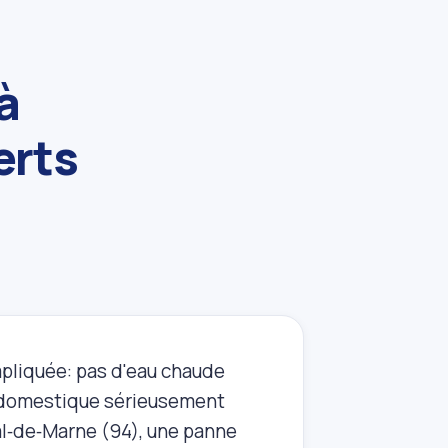
à
erts
mpliquée: pas d'eau chaude
ort domestique sérieusement
l‑de‑Marne (94), une panne