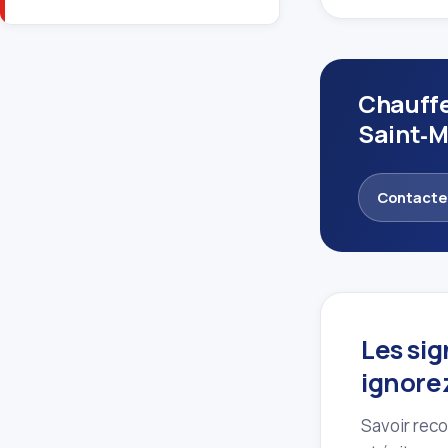
Chauffe
Saint‑
Contacte
Les si
ignore
Savoir reco