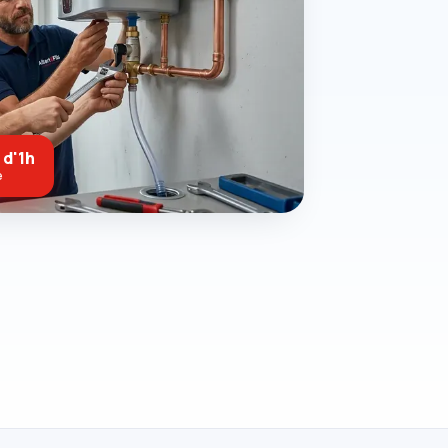
 d'1h
e