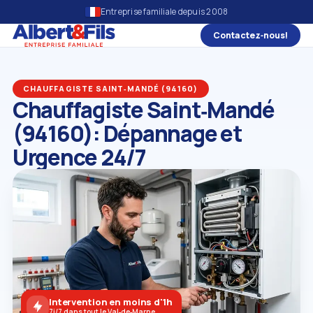
Entreprise familiale depuis 2008
Contactez‑nous!
CHAUFFAGISTE SAINT‑MANDÉ (94160)
Chauffagiste Saint‑Mandé
(94160): Dépannage et
Urgence 24/7
Intervention en moins d'1h
7j/7 dans tout le Val‑de‑Marne