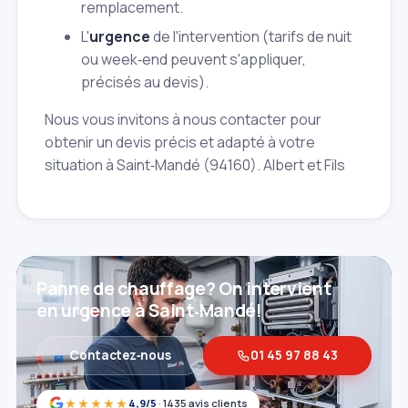
remplacement.
L'
urgence
de l'intervention (tarifs de nuit
ou week‑end peuvent s'appliquer,
précisés au devis).
Nous vous invitons à nous contacter pour
obtenir un devis précis et adapté à votre
situation à Saint‑Mandé (94160). Albert et Fils
Panne de chauffage? On intervient
en urgence à Saint‑Mandé!
Contactez‑nous
01 45 97 88 43
★★★★★
4,9/5
· 1435 avis clients