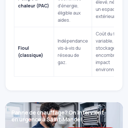
élevé, nécessi
chaleur (PAC)
d'énergie,
un espace
éligible aux
extérieur.
aides.
Coût du fioul
Indépendance
variable,
Fioul
vis‑à‑vis du
stockage
(classique)
réseau de
encombrant,
gaz.
impact
environnementa
Panne de chauffage? On intervient
en urgence à Saint‑Mandé!