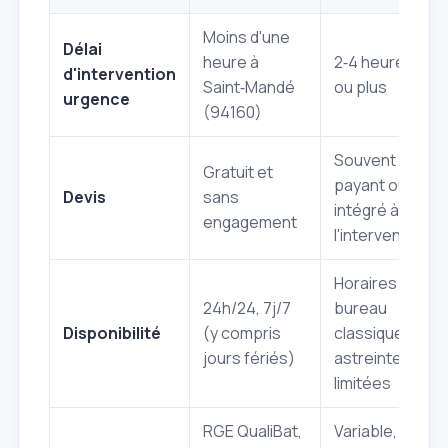
Moins d'une
Délai
heure à
2‑4 heures
d'intervention
Saint‑Mandé
ou plus
urgence
(94160)
Souvent
Gratuit et
payant ou
Devis
sans
intégré à
engagement
l'intervention
Horaires de
24h/24, 7j/7
bureau
Disponibilité
(y compris
classiques,
jours fériés)
astreintes
limitées
RGE QualiBat,
Variable,