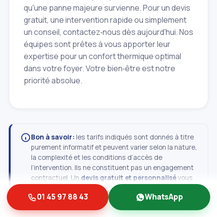
qu'une panne majeure survienne. Pour un devis
gratuit, une intervention rapide ou simplement
un conseil, contactez‑nous dès aujourd'hui. Nos
équipes sont prêtes à vous apporter leur
expertise pour un confort thermique optimal
dans votre foyer. Votre bien‑être est notre
priorité absolue.
Bon à savoir:
les tarifs indiqués sont donnés à titre
purement informatif et peuvent varier selon la nature,
la complexité et les conditions d’accès de
l’intervention. Ils ne constituent pas un engagement
contractuel. Un
devis gratuit et personnalisé
vous
est toujours remis avant toute intervention —
01 45 97 88 43
WhatsApp
contactez‑nous pour obtenir un tarif précis, adapté à
votre situation.