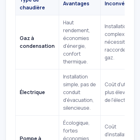
Avantages
Inconvénient
chaudière
Haut
Installation plus
rendement,
complexe,
Gaz à
économies
nécessite un
condensation
d'énergie,
raccordement 
confort
gaz.
thermique.
Installation
simple, pas de
Coût d'utilisati
Électrique
conduit
plus élevé (prix
d'évacuation,
de l'électricité).
silencieuse.
Écologique,
Coût
fortes
d'installation
Pompe à
économies