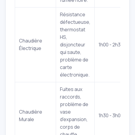
Résistance
défectueuse,
thermostat
HS,
Chaudière
disjoncteur
1h00 - 2h30
Électrique
qui saute,
problème de
carte
électronique.
Fuites aux
raccords,
problème de
Chaudière
vase
1h30 - 3h00
Murale
d'expansion,
corps de
chauffe