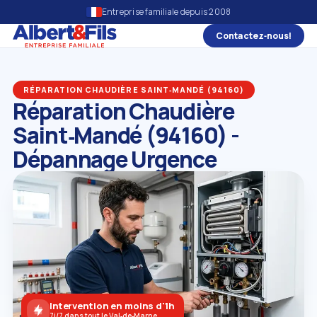
Entreprise familiale depuis 2008
Contactez‑nous!
RÉPARATION CHAUDIÈRE SAINT‑MANDÉ (94160)
Réparation Chaudière
Saint‑Mandé (94160) -
Dépannage Urgence
Intervention en moins d'1h
7j/7 dans tout le Val‑de‑Marne