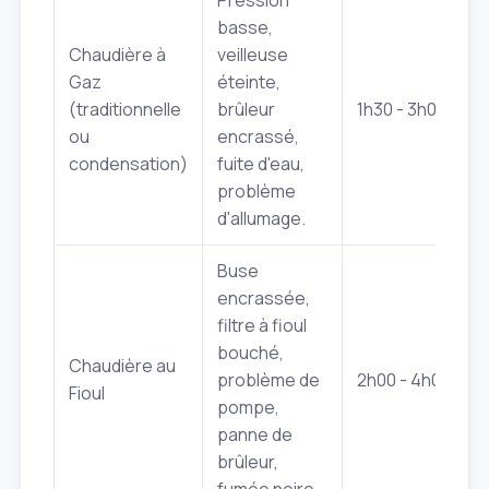
basse,
Chaudière à
veilleuse
Gaz
éteinte,
(traditionnelle
brûleur
1h30 - 3h00
ou
encrassé,
condensation)
fuite d'eau,
problème
d'allumage.
Buse
encrassée,
filtre à fioul
bouché,
Chaudière au
problème de
2h00 - 4h00
Fioul
pompe,
panne de
brûleur,
fumée noire.