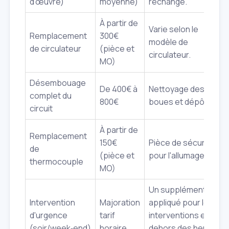
d'œuvre)
moyenne)
rechange.
À partir de
Varie selon le
Remplacement
300€
modèle de
de circulateur
(pièce et
circulateur.
MO)
Désembouage
De 400€ à
Nettoyage des
complet du
800€
boues et dépôts.
circuit
À partir de
Remplacement
150€
Pièce de sécurité
de
(pièce et
pour l'allumage.
thermocouple
MO)
Un supplément est
Intervention
Majoration
appliqué pour les
d'urgence
tarif
interventions en
(soir/week‑end)
horaire
dehors des heures