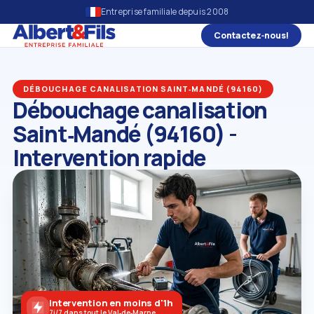
Entreprise familiale depuis 2008
Contactez‑nous!
DÉBOUCHAGE CANALISATION SAINT‑MANDÉ (94160)
Débouchage canalisation
Saint‑Mandé (94160) -
Intervention rapide
Intervention en moins d'1h
7j/7 dans tout le Val‑de‑Marne