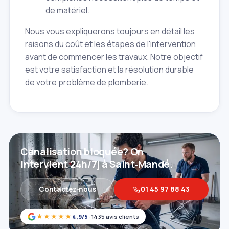
de matériel.
Nous vous expliquerons toujours en détail les
raisons du coût et les étapes de l'intervention
avant de commencer les travaux. Notre objectif
est votre satisfaction et la résolution durable
de votre problème de plomberie.
Canalisation bloquée? On
intervient 24h/7j à Saint‑Mandé.
Contactez‑nous
01 45 97 88 43
★★★★★
4,9/5
· 1435 avis clients