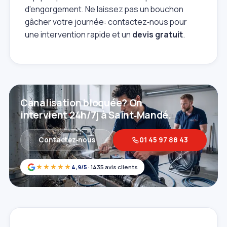
d'engorgement. Ne laissez pas un bouchon
gâcher votre journée: contactez‑nous pour
une intervention rapide et un
devis gratuit
.
Canalisation bloquée? On
intervient 24h/7j à Saint‑Mandé.
Contactez‑nous
01 45 97 88 43
★★★★★
4,9/5
· 1435 avis clients