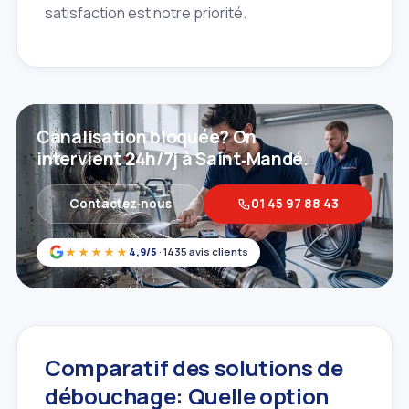
satisfaction est notre priorité.
Canalisation bloquée? On
intervient 24h/7j à Saint‑Mandé.
Contactez‑nous
01 45 97 88 43
★★★★★
4,9/5
· 1435 avis clients
Comparatif des solutions de
débouchage: Quelle option