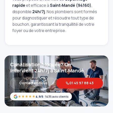
rapide
et efficace à
Saint‑Mandé (94160)
,
disponible
24h/7j
. Nos plombiers sont formés
pour diagnostiquer et résoudre tout type de
bouchon, garantissant la tranquillité de votre
foyer ou de votre entreprise.
Canalisation bloquée? On
intervient 24h/7j à Saint‑Mandé.
Contactez‑nous
01 45 97 88 43
★★★★★
4,9/5
· 1435 avis clients