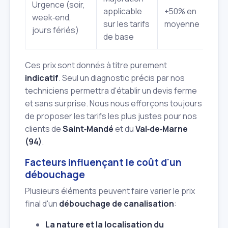
Urgence (soir,
applicable
+50% en
week‑end,
sur les tarifs
moyenne
jours fériés)
de base
Ces prix sont donnés à titre purement
indicatif
. Seul un diagnostic précis par nos
techniciens permettra d'établir un devis ferme
et sans surprise. Nous nous efforçons toujours
de proposer les tarifs les plus justes pour nos
clients de
Saint‑Mandé
et du
Val‑de‑Marne
(94)
.
Facteurs influençant le coût d'un
débouchage
Plusieurs éléments peuvent faire varier le prix
final d'un
débouchage de canalisation
:
La nature et la localisation du