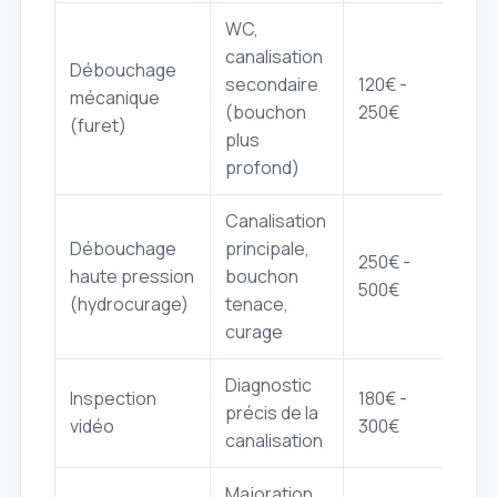
WC,
canalisation
Débouchage
secondaire
120€ -
mécanique
(bouchon
250€
(furet)
plus
profond)
Canalisation
Débouchage
principale,
250€ -
haute pression
bouchon
500€
(hydrocurage)
tenace,
curage
Diagnostic
Inspection
180€ -
précis de la
vidéo
300€
canalisation
Majoration