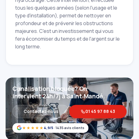
tous les quelques années (selon l'usage et le
type d'installation), permet de nettoyer en
profondeur et de prévenir les obstructions
majeures. C'est un investissement qui vous
fera économiser du temps et de l'argent sur le
long terme.
Canalisation bloquée? On
intervient 24h/7j à Saint‑Mandé.
Contactez‑nous
01 45 97 88 43
★★★★★
4,9/5
· 1435 avis clients