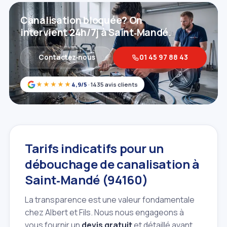
Canalisation bloquée? On
intervient 24h/7j à Saint‑Mandé.
Contactez‑nous
01 45 97 88 43
★★★★★
4,9/5
· 1435 avis clients
Tarifs indicatifs pour un
débouchage de canalisation à
Saint‑Mandé (94160)
La transparence est une valeur fondamentale
chez Albert et Fils. Nous nous engageons à
vous fournir un
devis gratuit
et détaillé avant