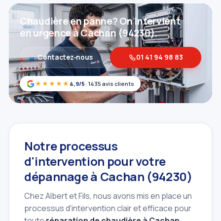
Chaudière en panne? On intervient
en urgence à Cachan (94230).
Contactez‑nous
01 41 94 98 83
★★★★★
4,9/5
· 1435 avis clients
Notre processus
d'intervention pour votre
dépannage à Cachan (94230)
Chez Albert et Fils, nous avons mis en place un
processus d'intervention clair et efficace pour
toute
réparation de chaudière à Cachan