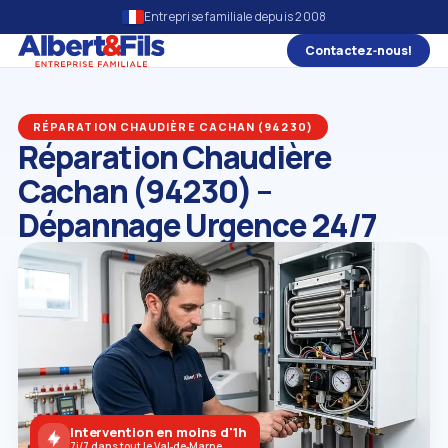
Entreprise familiale depuis 2008
Contactez‑nous!
RÉPARATION CHAUDIÈRE CACHAN (94230)
Réparation Chaudière
Cachan (94230) –
Dépannage Urgence 24/7
Intervention en moins d'1h
7j/7 dans tout le Val‑de‑Marne