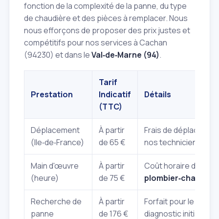
fonction de la complexité de la panne, du type
de chaudière et des pièces à remplacer. Nous
nous efforçons de proposer des prix justes et
compétitifs pour nos services à Cachan
(94230) et dans le
Val‑de‑Marne (94)
.
Tarif
Prestation
Indicatif
Détails
(TTC)
Déplacement
À partir
Frais de déplacemen
(Ile‑de‑France)
de 65 €
nos techniciens.
Main d'œuvre
À partir
Coût horaire du
(heure)
de 75 €
plombier‑chauffagi
Recherche de
À partir
Forfait pour le
panne
de 176 €
diagnostic initial.