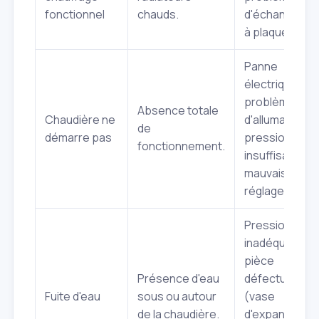
fonctionnel
chauds.
d'échangeur
à plaques.
Panne
électrique,
problème
Absence totale
Chaudière ne
d'allumage,
de
démarre pas
pression
fonctionnement.
insuffisante,
mauvais
réglage.
Pression
inadéquate,
pièce
Présence d'eau
défectueuse
Fuite d'eau
sous ou autour
(vase
de la chaudière.
d'expansion,