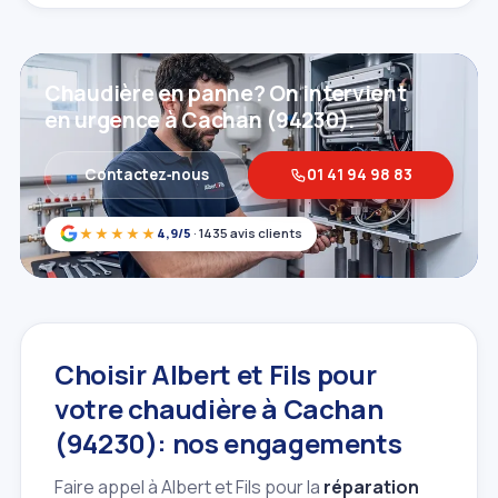
Chaudière en panne? On intervient
en urgence à Cachan (94230).
Contactez‑nous
01 41 94 98 83
★★★★★
4,9/5
· 1435 avis clients
Choisir Albert et Fils pour
votre chaudière à Cachan
(94230): nos engagements
Faire appel à Albert et Fils pour la
réparation