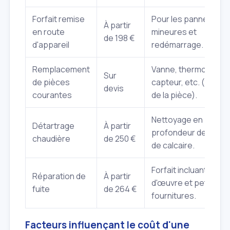
Forfait remise
Pour les pannes
À partir
en route
mineures et
de 198 €
d'appareil
redémarrage.
Remplacement
Vanne, thermostat,
Sur
de pièces
capteur, etc. (hors p
devis
courantes
de la pièce).
Nettoyage en
Détartrage
À partir
profondeur des dép
chaudière
de 250 €
de calcaire.
Forfait incluant main
Réparation de
À partir
d'œuvre et petites
fuite
de 264 €
fournitures.
Facteurs influençant le coût d'une