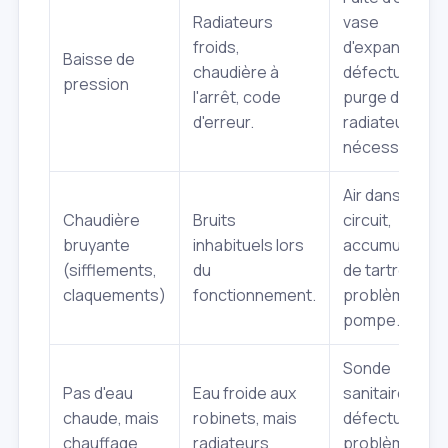
Radiateurs
vase
froids,
d'expansion
Baisse de
chaudière à
défectueux,
pression
l'arrêt, code
purge des
d'erreur.
radiateurs
nécessaire.
Air dans le
Chaudière
Bruits
circuit,
bruyante
inhabituels lors
accumulation
(sifflements,
du
de tartre,
claquements)
fonctionnement.
problème de
pompe.
Sonde
Pas d'eau
Eau froide aux
sanitaire
chaude, mais
robinets, mais
défectueuse,
chauffage
radiateurs
problème