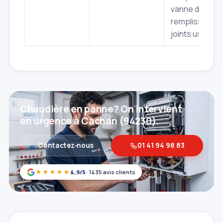
vanne de
remplissage),
joints usés.
Chaudière en panne? On intervient
en urgence à Cachan (94230).
Contactez‑nous
01 41 94 98 83
★★★★★
4,9/5
· 1435 avis clients