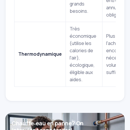
entretien
grands
annuel
besoins.
obligatoire
Très
économique
Plus cher à
(utilise les
l'achat,
calories de
encombran
Thermodynamique
l'air),
nécessite 
écologique,
volume d'ai
éligible aux
suffisant.
aides.
Chauffe‑eau en panne? On