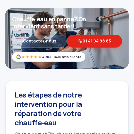
Chauffe‑eau en panne? On
intervient sans tarder!
Contactez‑nous
01 41 94 98 83
★★★★★
4,9/5
· 1435 avis clients
Les étapes de notre
intervention pour la
réparation de votre
chauffe‑eau