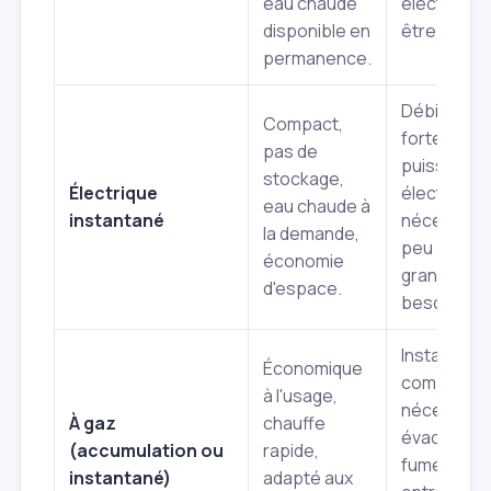
eau chaude
électrique
disponible en
être élevé
permanence.
Débit limité
Compact,
forte
pas de
puissance
stockage,
Électrique
électrique
eau chaude à
instantané
nécessaire
la demande,
peu adapté
économie
grands
d'espace.
besoins.
Installation
Économique
complexe,
à l'usage,
nécessite 
À gaz
chauffe
évacuation
(accumulation ou
rapide,
fumées,
instantané)
adapté aux