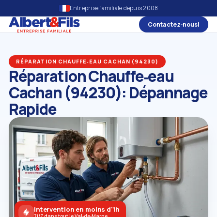
Entreprise familiale depuis 2008
Contactez‑nous!
RÉPARATION CHAUFFE‑EAU CACHAN (94230)
Réparation Chauffe‑eau
Cachan (94230): Dépannage
Rapide
Intervention en moins d'1h
7j/7 dans tout le Val‑de‑Marne