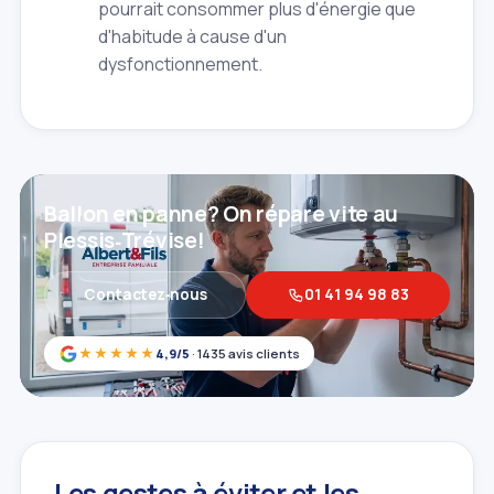
pourrait consommer plus d'énergie que
d'habitude à cause d'un
dysfonctionnement.
Ballon en panne? On répare vite au
Plessis‑Trévise!
Contactez‑nous
01 41 94 98 83
★★★★★
4,9/5
· 1435 avis clients
Les gestes à éviter et les