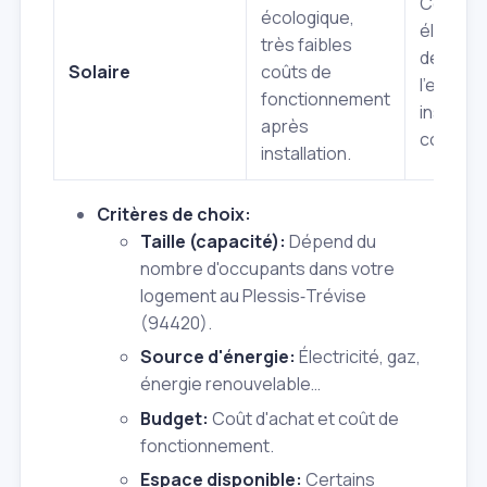
Coût init
écologique,
élevé, 
très faibles
de
Solaire
coûts de
l'ensolei
fonctionnement
installat
après
complex
installation.
Critères de choix:
Taille (capacité):
Dépend du
nombre d'occupants dans votre
logement au Plessis‑Trévise
(94420).
Source d'énergie:
Électricité, gaz,
énergie renouvelable…
Budget:
Coût d'achat et coût de
fonctionnement.
Espace disponible:
Certains