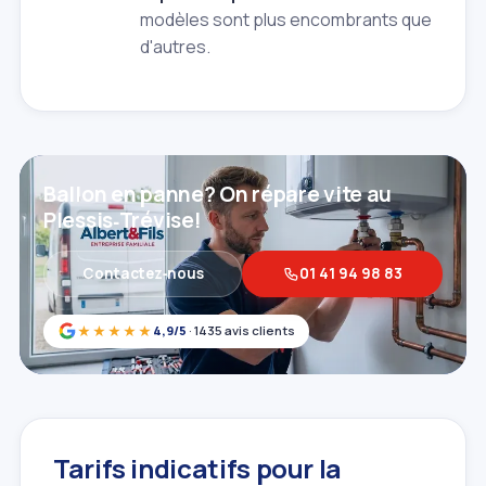
modèles sont plus encombrants que
d'autres.
Ballon en panne? On répare vite au
Plessis‑Trévise!
Contactez‑nous
01 41 94 98 83
★★★★★
4,9/5
· 1435 avis clients
Tarifs indicatifs pour la