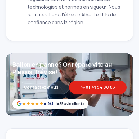
technologies et normes en vigueur. Nous
sommes fiers d'être un Albert et Fils de
confiance dans la région.
Ballon en panne? On répare vite au
Plessis‑Trévise!
Contactez‑nous
01 41 94 98 83
★★★★★
4,9/5
· 1435 avis clients