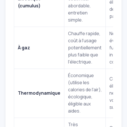
élevée,
(cumulus)
abordable,
de chau
entretien
parfois 
simple.
Chauffe rapide,
Nécessi
coût à l'usage
évacuat
À gaz
potentiellement
fumées,
plus faible que
installat
l'électrique.
complex
Économique
Coût init
(utilise les
élevé,
calories de l'air),
Thermodynamique
nécessi
écologique,
volume d
éligible aux
suffisan
aides.
Très