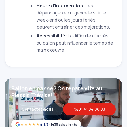
Heure d'intervention:
Les
dépannages en urgence le soir, le
week‑end ou les jours fériés
peuvent entraîner des majorations.
Accessibilité:
La difficulté d'accès
au ballon peut influencer le temps de
main d'œuvre.
Ballon en panne? On répare vite au
Plessis‑Trévise!
Contactez‑nous
01 41 94 98 83
★★★★★
4,9/5
· 1435 avis clients