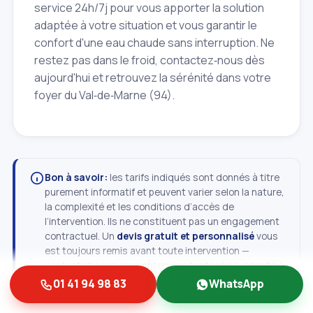
service 24h/7j pour vous apporter la solution
adaptée à votre situation et vous garantir le
confort d'une eau chaude sans interruption. Ne
restez pas dans le froid, contactez‑nous dès
aujourd'hui et retrouvez la sérénité dans votre
foyer du Val‑de‑Marne (94).
Bon à savoir:
les tarifs indiqués sont donnés à titre
purement informatif et peuvent varier selon la nature,
la complexité et les conditions d’accès de
l’intervention. Ils ne constituent pas un engagement
contractuel. Un
devis gratuit et personnalisé
vous
est toujours remis avant toute intervention —
contactez‑nous pour obtenir un tarif précis, adapté à
votre situation.
01 41 94 98 83
WhatsApp