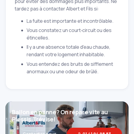
pour éviter des dommages plus importants. Ne
tardez pas à contacter Albert et Fils si:
La fuite est importante et incontrôlable.
Vous constatez un court‑circuit ou des
étincelles.
Il y a une absence totale d'eau chaude,
rendant votre logement inhabitable.
Vous entendez des bruits de sifflement
anormaux ou une odeur de brûlé.
Ballon en panne? On répare vite au
Plessis‑Trévise!
Contactez‑nous
01 41 94 98 83