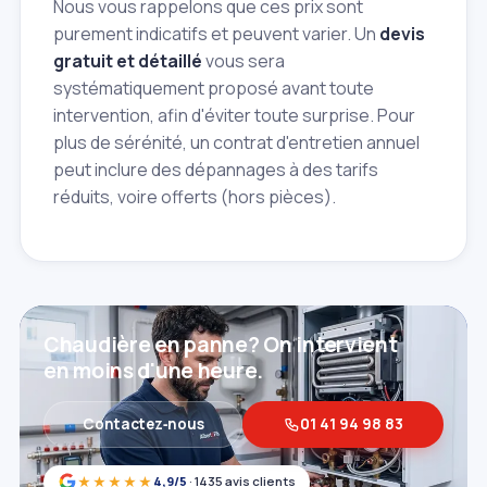
Nous vous rappelons que ces prix sont
purement indicatifs et peuvent varier. Un
devis
gratuit et détaillé
vous sera
systématiquement proposé avant toute
intervention, afin d'éviter toute surprise. Pour
plus de sérénité, un contrat d'entretien annuel
peut inclure des dépannages à des tarifs
réduits, voire offerts (hors pièces).
Chaudière en panne? On intervient
en moins d'une heure.
Contactez‑nous
01 41 94 98 83
★★★★★
4,9/5
· 1435 avis clients