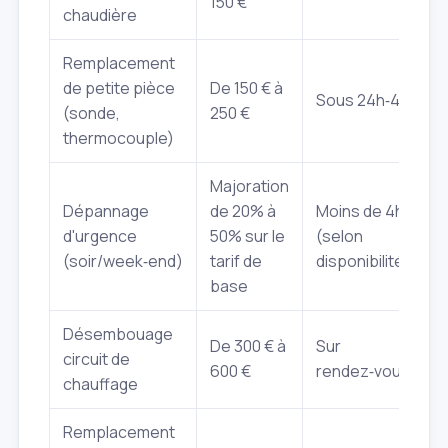
150 €
chaudière
Remplacement
de petite pièce
De 150 € à
Sous 24h‑48h
(sonde,
250 €
thermocouple)
Majoration
Dépannage
de 20% à
Moins de 4h
d'urgence
50% sur le
(selon
(soir/week‑end)
tarif de
disponibilité)
base
Désembouage
De 300 € à
Sur
circuit de
600 €
rendez‑vous
chauffage
Remplacement