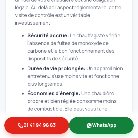
légale. Au‑delà de l'aspect réglementaire, cette
visite de contrôle est un véritable
investissement:
Sécurité accrue:
Le chauffagiste vérifie
l'absence de fuites de monoxyde de
carbone et le bon fonctionnement des
dispositifs de sécurité.
Durée de vie prolongée:
Un appareil bien
entretenu s'use moins vite et fonctionne
plus longtemps.
Économies d'énergie:
Une chaudière
propre et bien réglée consomme moins
de combustible. Elle peut vous faire
économiser jusqu'à 12% sur votre
consommation d'énergie.
01 41 94 98 83
WhatsApp
Moins de pannes:
L'entretien permet de