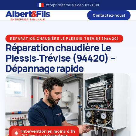
Entreprise familiale depuis 2008
Contactez‑nous!
RÉPARATION CHAUDIÈRE LE PLESSIS‑TRÉVISE (94420)
Réparation chaudière Le
Plessis‑Trévise (94420) –
Dépannage rapide
Intervention en moins d'1h
7j/7 dans tout le Val‑de‑Marne