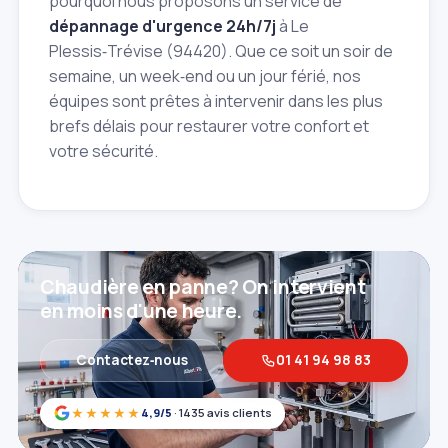
pourquoi nous proposons un service de
dépannage d'urgence 24h/7j
à Le
Plessis‑Trévise (94420). Que ce soit un soir de
semaine, un week‑end ou un jour férié, nos
équipes sont prêtes à intervenir dans les plus
brefs délais pour restaurer votre confort et
votre sécurité.
Chaudière en panne? On intervient
en moins d'une heure.
Contactez‑nous
01 41 94 98 83
★★★★★
4,9/5
· 1435 avis clients