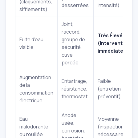
(claquements,
desserrées
intensité)
sifflements)
Joint,
raccord,
Très Élevée
Fuite d'eau
groupe de
(intervention
visible
sécurité,
immédiate)
cuve
percée
Augmentation
Entartrage,
Faible
de la
résistance,
(entretien
consommation
thermostat
préventif)
électrique
Anode
Eau
Moyenne
usée,
malodorante
(inspection
corrosion,
ou rouillée
nécessaire)