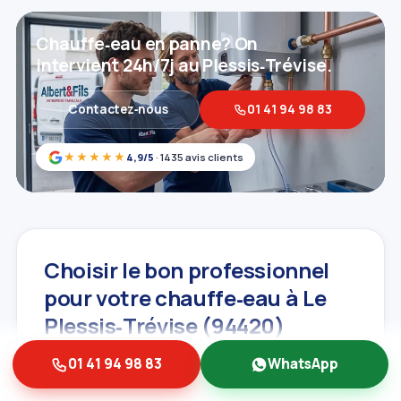
Chauffe‑eau en panne? On
intervient 24h/7j au Plessis‑Trévise.
Contactez‑nous
01 41 94 98 83
★★★★★
4,9/5
· 1435 avis clients
Choisir le bon professionnel
pour votre chauffe‑eau à Le
Plessis‑Trévise (94420)
Face à une panne de chauffe‑eau, il est
01 41 94 98 83
WhatsApp
primordial de faire appel à un professionnel