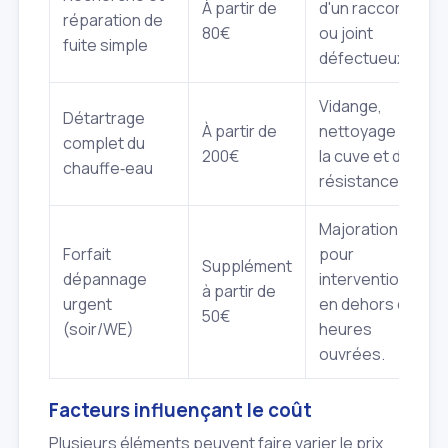
À partir de
d'un raccord
réparation de
80€
ou joint
fuite simple
défectueux.
Vidange,
Détartrage
À partir de
nettoyage de
complet du
200€
la cuve et de la
chauffe‑eau
résistance.
Majoration
Forfait
pour
Supplément
dépannage
intervention
à partir de
urgent
en dehors des
50€
(soir/WE)
heures
ouvrées.
Facteurs influençant le coût
Plusieurs éléments peuvent faire varier le prix