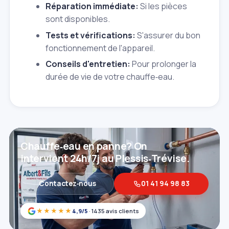
Réparation immédiate:
Si les pièces
sont disponibles.
Tests et vérifications:
S'assurer du bon
fonctionnement de l'appareil.
Conseils d'entretien:
Pour prolonger la
durée de vie de votre chauffe‑eau.
Chauffe‑eau en panne? On
intervient 24h/7j au Plessis‑Trévise.
Contactez‑nous
01 41 94 98 83
★★★★★
4,9/5
· 1435 avis clients