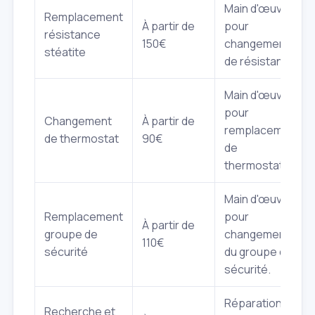
Main d'œuvre
Remplacement
À partir de
pour
résistance
150€
changement
stéatite
de résistance.
Main d'œuvre
pour
Changement
À partir de
remplacement
de thermostat
90€
de
thermostat.
Main d'œuvre
Remplacement
pour
À partir de
groupe de
changement
110€
sécurité
du groupe de
sécurité.
Réparation
Recherche et