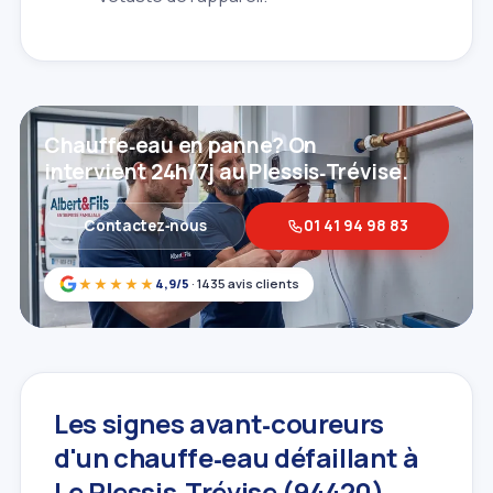
Chauffe‑eau en panne? On
intervient 24h/7j au Plessis‑Trévise.
Contactez‑nous
01 41 94 98 83
★★★★★
4,9/5
· 1435 avis clients
Les signes avant‑coureurs
d'un chauffe‑eau défaillant à
Le Plessis‑Trévise (94420)