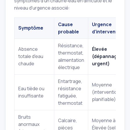
symptômes d'un chauffe‑eau en difficulté et le
niveau d'urgence associé:
Cause
Urgence
Symptôme
probable
d'intervention
Résistance,
Absence
Élevée
thermostat,
totale d'eau
(dépannage
alimentation
chaude
urgent)
électrique
Entartrage,
Moyenne
Eau tiède ou
résistance
(intervention
insuffisante
fatiguée,
planifiable)
thermostat
Bruits
Calcaire,
Moyenne à
anormaux
pièces
Élevée (selon