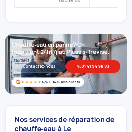
bactéries
Chauffe‑eau en panne? On
intervient 24h/7j au Plessis‑Trévise.
Contactez‑nous
01 41 94 98 83
★★★★★
4,9/5
· 1435 avis clients
Nos services de réparation de
chauffe‑eau à Le