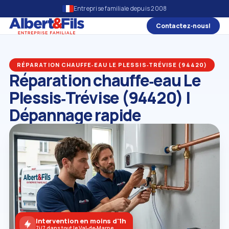
Entreprise familiale depuis 2008
Contactez‑nous!
RÉPARATION CHAUFFE‑EAU LE PLESSIS‑TRÉVISE (94420)
Réparation chauffe‑eau Le
Plessis‑Trévise (94420) |
Dépannage rapide
Intervention en moins d'1h
7j/7 dans tout le Val‑de‑Marne