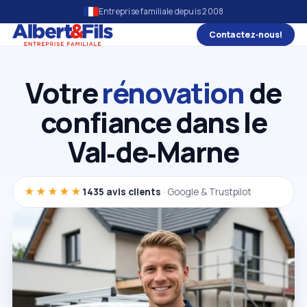
Entreprise familiale depuis 2008
Contactez‑nous!
Votre
rénovation
de
confiance dans le
Val‑de‑Marne
★★★★★
1435 avis clients
· Google & Trustpilot