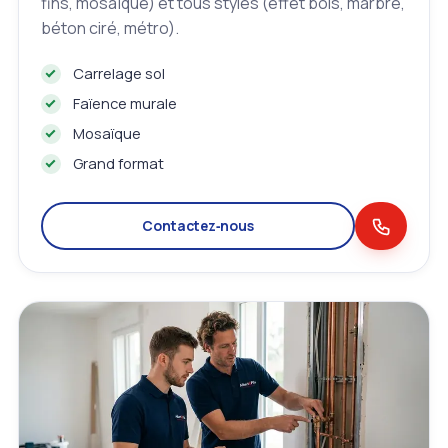
fins, mosaïque) et tous styles (effet bois, marbre,
béton ciré, métro).
Carrelage sol
Faïence murale
Mosaïque
Grand format
Contactez‑nous