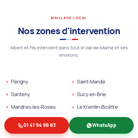
MAILLAGE LOCAL
Nos zones d'intervention
Albert et Fils intervient dans tout le Val‑de‑Marne et ses
environs.
Plombier Orly
Périgny
Saint‑Mandé
Serrurier Orly
Plombier Périgny
Plombier Saint‑Mandé
Santeny
Sucy‑en‑Brie
Serrurier Périgny
Serrurier Saint‑Mandé
Plombier Santeny
Plombier Sucy‑en‑Brie
Mandres‑les‑Roses
Le Kremlin‑Bicêtre
Serrurier Santeny
Serrurier Sucy‑en‑Brie
Plombier Mandres‑les‑Roses
Plombier Le Kremlin‑Bicêt
Noiseau
Fresnes
01 41 94 98 83
WhatsApp
Serrurier Mandres‑les‑Roses
Serrurier Le Kremlin‑Bicêt
Plombier Noiseau
Plombier Fresnes
Marolles‑en‑Brie
Villiers‑sur‑Marne
Serrurier Noiseau
Serrurier Fresnes