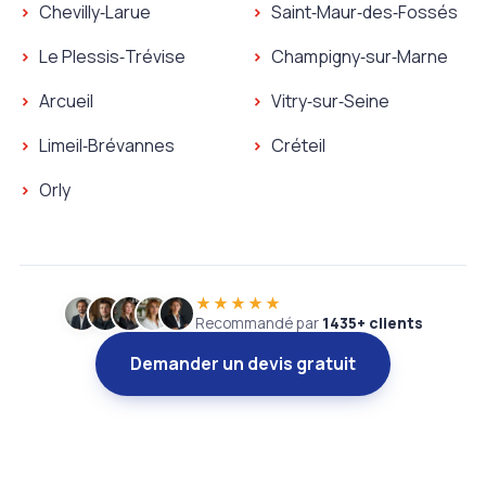
Plombier Villeneuve‑le‑Roi
Plombier Ivry‑sur‑Seine
Chevilly‑Larue
Saint‑Maur‑des‑Fossés
Serrurier Villeneuve‑le‑Roi
Serrurier Ivry‑sur‑Seine
Plombier Chevilly‑Larue
Plombier Saint‑Maur‑des
Le Plessis‑Trévise
Champigny‑sur‑Marne
Serrurier Chevilly‑Larue
Serrurier Saint‑Maur‑des
Plombier Le Plessis‑Trévise
Plombier Champigny‑sur
Arcueil
Vitry‑sur‑Seine
Serrurier Le Plessis‑Trévise
Serrurier Champigny‑sur
Plombier Arcueil
Plombier Vitry‑sur‑Seine
Limeil‑Brévannes
Créteil
Serrurier Arcueil
Serrurier Vitry‑sur‑Seine
Plombier Limeil‑Brévannes
Plombier Créteil
Orly
Serrurier Limeil‑Brévannes
Serrurier Créteil
★★★★★
Recommandé par
1435+ clients
Demander un devis gratuit