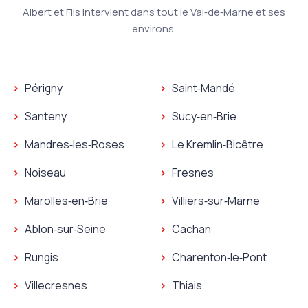
Albert et Fils intervient dans tout le Val‑de‑Marne et ses
environs.
Plombier Orly
Périgny
Saint‑Mandé
Serrurier Orly
Plombier Périgny
Plombier Saint‑Mandé
Santeny
Sucy‑en‑Brie
Serrurier Périgny
Serrurier Saint‑Mandé
Plombier Santeny
Plombier Sucy‑en‑Brie
Mandres‑les‑Roses
Le Kremlin‑Bicêtre
Serrurier Santeny
Serrurier Sucy‑en‑Brie
Plombier Mandres‑les‑Roses
Plombier Le Kremlin‑Bicêt
Noiseau
Fresnes
Serrurier Mandres‑les‑Roses
Serrurier Le Kremlin‑Bicêt
Plombier Noiseau
Plombier Fresnes
Marolles‑en‑Brie
Villiers‑sur‑Marne
Serrurier Noiseau
Serrurier Fresnes
Plombier Marolles‑en‑Brie
Plombier Villiers‑sur‑Marn
Ablon‑sur‑Seine
Cachan
Serrurier Marolles‑en‑Brie
Serrurier Villiers‑sur‑Marn
Plombier Ablon‑sur‑Seine
Plombier Cachan
Rungis
Charenton‑le‑Pont
Serrurier Ablon‑sur‑Seine
Serrurier Cachan
Plombier Rungis
Plombier Charenton‑le‑P
Villecresnes
Thiais
Serrurier Rungis
Serrurier Charenton‑le‑P
Plombier Villecresnes
Plombier Thiais