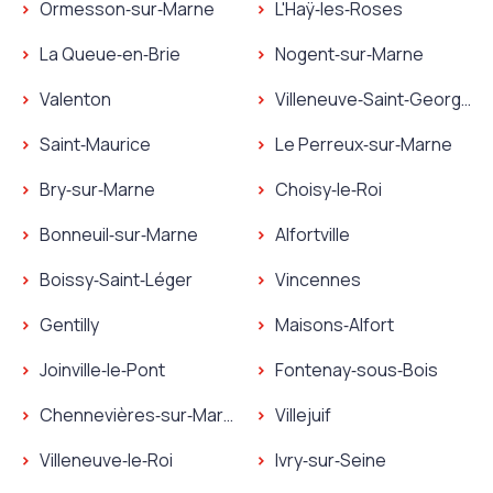
Ormesson‑sur‑Marne
L'Haÿ‑les‑Roses
Serrurier Villecresnes
Serrurier Thiais
Plombier Ormesson‑sur‑Marne
Plombier L'Haÿ‑les‑Roses
La Queue‑en‑Brie
Nogent‑sur‑Marne
Serrurier Ormesson‑sur‑Marne
Serrurier L'Haÿ‑les‑Roses
Plombier La Queue‑en‑Brie
Plombier Nogent‑sur‑Mar
Valenton
Villeneuve‑Saint‑Georges
Serrurier La Queue‑en‑Brie
Serrurier Nogent‑sur‑Ma
Plombier Valenton
Plombier Villeneuve‑Sain
Saint‑Maurice
Le Perreux‑sur‑Marne
Serrurier Valenton
Serrurier Villeneuve‑Sain
Plombier Saint‑Maurice
Plombier Le Perreux‑sur‑
Bry‑sur‑Marne
Choisy‑le‑Roi
Serrurier Saint‑Maurice
Serrurier Le Perreux‑sur‑
Plombier Bry‑sur‑Marne
Plombier Choisy‑le‑Roi
Bonneuil‑sur‑Marne
Alfortville
Serrurier Bry‑sur‑Marne
Serrurier Choisy‑le‑Roi
Plombier Bonneuil‑sur‑Marne
Plombier Alfortville
Boissy‑Saint‑Léger
Vincennes
Serrurier Bonneuil‑sur‑Marne
Serrurier Alfortville
Plombier Boissy‑Saint‑Léger
Plombier Vincennes
Gentilly
Maisons‑Alfort
Serrurier Boissy‑Saint‑Léger
Serrurier Vincennes
Plombier Gentilly
Plombier Maisons‑Alfort
Joinville‑le‑Pont
Fontenay‑sous‑Bois
Serrurier Gentilly
Serrurier Maisons‑Alfort
Plombier Joinville‑le‑Pont
Plombier Fontenay‑sous‑
Chennevières‑sur‑Marne
Villejuif
Serrurier Joinville‑le‑Pont
Serrurier Fontenay‑sous‑
Plombier Chennevières‑sur‑Marne
Plombier Villejuif
Villeneuve‑le‑Roi
Ivry‑sur‑Seine
Serrurier Chennevières‑sur‑Marne
Serrurier Villejuif