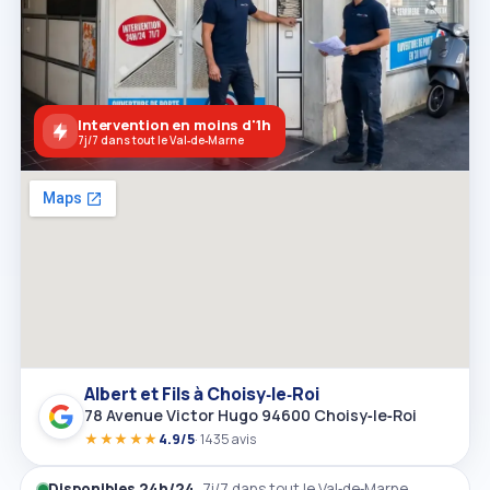
Intervention en moins d'1h
7j/7 dans tout le Val‑de‑Marne
Albert et Fils à Choisy‑le‑Roi
78 Avenue Victor Hugo 94600 Choisy‑le‑Roi
★★★★★
4.9/5
· 1435 avis
Disponibles 24h/24
, 7j/7 dans tout le Val‑de‑Marne