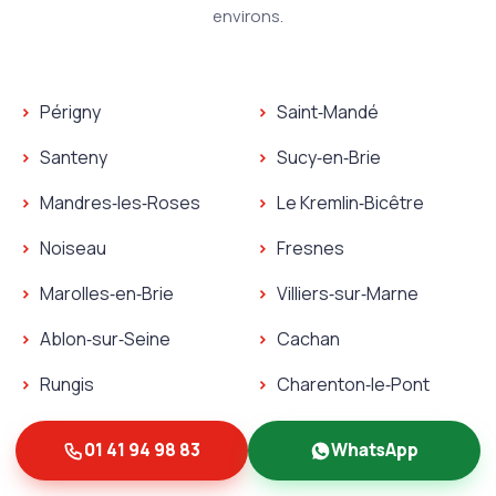
environs.
Plombier Orly
Périgny
Saint‑Mandé
Serrurier Orly
Plombier Périgny
Plombier Saint‑Mandé
Santeny
Sucy‑en‑Brie
Serrurier Périgny
Serrurier Saint‑Mandé
Plombier Santeny
Plombier Sucy‑en‑Brie
Mandres‑les‑Roses
Le Kremlin‑Bicêtre
Serrurier Santeny
Serrurier Sucy‑en‑Brie
Plombier Mandres‑les‑Roses
Plombier Le Kremlin‑Bicêt
Noiseau
Fresnes
Serrurier Mandres‑les‑Roses
Serrurier Le Kremlin‑Bicêt
Plombier Noiseau
Plombier Fresnes
Marolles‑en‑Brie
Villiers‑sur‑Marne
Serrurier Noiseau
Serrurier Fresnes
Plombier Marolles‑en‑Brie
Plombier Villiers‑sur‑Marn
Ablon‑sur‑Seine
Cachan
Serrurier Marolles‑en‑Brie
Serrurier Villiers‑sur‑Marn
Plombier Ablon‑sur‑Seine
Plombier Cachan
Rungis
Charenton‑le‑Pont
Serrurier Ablon‑sur‑Seine
Serrurier Cachan
Plombier Rungis
Plombier Charenton‑le‑P
Villecresnes
Thiais
01 41 94 98 83
WhatsApp
Serrurier Rungis
Serrurier Charenton‑le‑P
Plombier Villecresnes
Plombier Thiais
Ormesson‑sur‑Marne
L'Haÿ‑les‑Roses
Serrurier Villecresnes
Serrurier Thiais