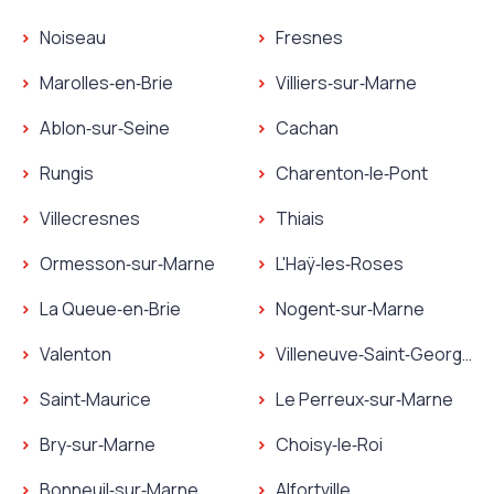
Noiseau
Fresnes
Marolles‑en‑Brie
Villiers‑sur‑Marne
Ablon‑sur‑Seine
Cachan
Rungis
Charenton‑le‑Pont
Villecresnes
Thiais
Ormesson‑sur‑Marne
L'Haÿ‑les‑Roses
La Queue‑en‑Brie
Nogent‑sur‑Marne
Valenton
Villeneuve‑Saint‑Georges
Saint‑Maurice
Le Perreux‑sur‑Marne
Bry‑sur‑Marne
Choisy‑le‑Roi
Bonneuil‑sur‑Marne
Alfortville