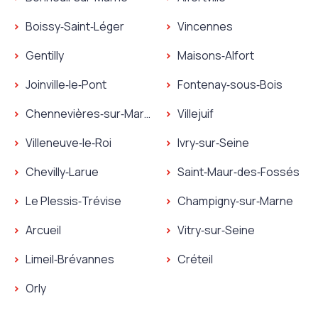
Boissy‑Saint‑Léger
Vincennes
Gentilly
Maisons‑Alfort
Joinville‑le‑Pont
Fontenay‑sous‑Bois
Chennevières‑sur‑Marne
Villejuif
Villeneuve‑le‑Roi
Ivry‑sur‑Seine
Chevilly‑Larue
Saint‑Maur‑des‑Fossés
Le Plessis‑Trévise
Champigny‑sur‑Marne
Arcueil
Vitry‑sur‑Seine
Limeil‑Brévannes
Créteil
Orly