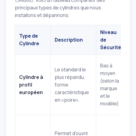
(94800). Voici un tableau comparatif des
principaux types de cylindres que nous
installons et dépannons:
Niveau
Type de
Description
de
Av
Cylindre
Sécurité
Fac
Bas à
Le standard le
tr
moyen
Cylindre à
plus répandu,
à
(selon la
profil
forme
re
marque
européen
caractéristique
lar
et le
en «poire».
de
modèle)
mo
Tr
pr
Permet d'ouvrir