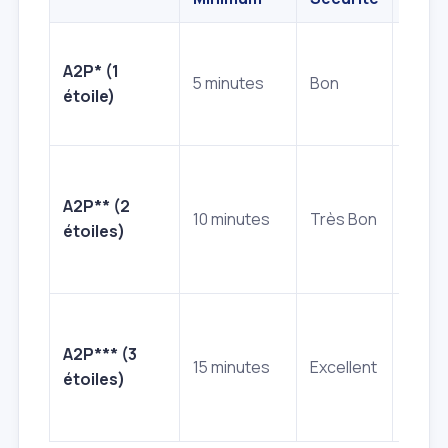
Habit
A2P* (1
stand
5 minutes
Bon
étoile)
porte
d'app
Mais
indivi
A2P** (2
10 minutes
Très Bon
comm
étoiles)
locau
profe
Biens
zones
A2P*** (3
15 minutes
Excellent
risqu
étoiles)
profe
sensi