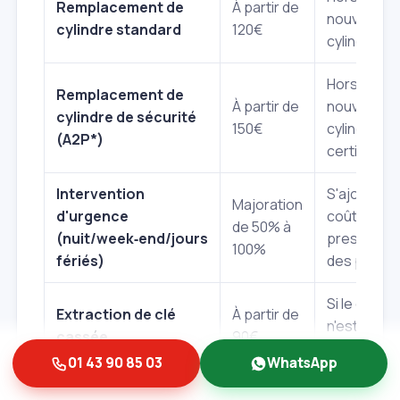
Remplacement de
À partir de
nouveau
cylindre standard
120€
cylindre.
Hors coût 
Remplacement de
À partir de
nouveau
cylindre de sécurité
150€
cylindre
(A2P*)
certifié.
Intervention
S'ajoute au
Majoration
d'urgence
coût de la
de 50% à
(nuit/week‑end/jours
prestation
100%
fériés)
des pièces
Si le cylind
Extraction de clé
À partir de
n'est pas
cassée
90€
endommag
01 43 90 85 03
WhatsApp
Le coût du cylindre lui‑même varie