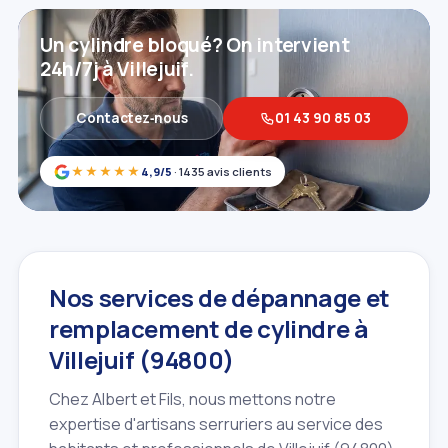
Un cylindre bloqué? On intervient
24h/7j à Villejuif.
Contactez‑nous
01 43 90 85 03
★★★★★
4,9/5
· 1435 avis clients
Nos services de dépannage et
remplacement de cylindre à
Villejuif (94800)
Chez Albert et Fils, nous mettons notre
expertise d'artisans serruriers au service des