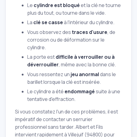
Le
cylindre est bloqué
et la clé ne tourne
plus du tout, ou tourne dans le vide.
La
clé se casse
à l'intérieur du cylindre.
Vous observez des
traces d'usure
, de
corrosion ou de déformation sur le
cylindre.
La porte est
difficile à verrouiller ou à
déverrouiller
, même avec la bonne clé.
Vous ressentez un
jeu anormal
dans le
barillet lorsque la clé est insérée.
Le cylindre a été
endommagé
suite à une
tentative d'effraction.
Si vous constatez l'un de ces problèmes, il est
impératif de contacter un serrurier
professionnel sans tarder. Albert et Fils
intervient rapidement à Villejuif (94800) pour