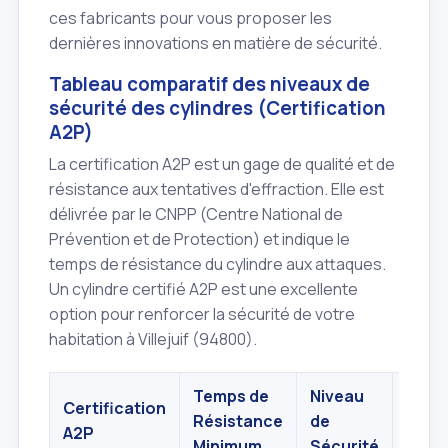
ces fabricants pour vous proposer les
dernières innovations en matière de sécurité.
Tableau comparatif des niveaux de
sécurité des cylindres (Certification
A2P)
La certification A2P est un gage de qualité et de
résistance aux tentatives d'effraction. Elle est
délivrée par le CNPP (Centre National de
Prévention et de Protection) et indique le
temps de résistance du cylindre aux attaques.
Un cylindre certifié A2P est une excellente
option pour renforcer la sécurité de votre
habitation à Villejuif (94800).
Temps de
Niveau
Type
Certification
Résistance
de
d'Uti
A2P
Minimum
Sécurité
Rec