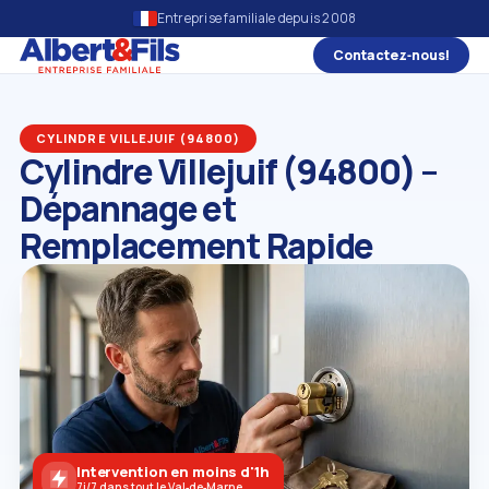
Entreprise familiale depuis 2008
Contactez‑nous!
CYLINDRE VILLEJUIF (94800)
Cylindre Villejuif (94800) –
Dépannage et
Remplacement Rapide
Intervention en moins d'1h
7j/7 dans tout le Val‑de‑Marne