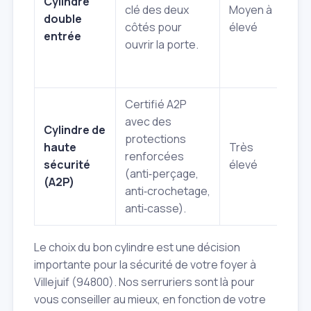
Cylindre
clé des deux
Moyen à
si 
double
côtés pour
élevé
co
entrée
ouvrir la porte.
une
bri
Certifié A2P
Pr
avec des
Cylindre de
ma
protections
haute
Très
co
renforcées
sécurité
élevé
te
(anti‑perçage,
(A2P)
d'e
anti‑crochetage,
co
anti‑casse).
Le choix du bon cylindre est une décision
importante pour la sécurité de votre foyer à
Villejuif (94800). Nos serruriers sont là pour
vous conseiller au mieux, en fonction de votre