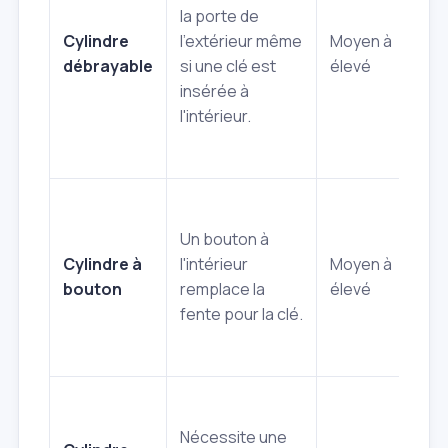
po
la porte de
fam
Cylindre
l'extérieur même
Moyen à
pe
débrayable
si une clé est
élevé
âg
insérée à
év
l'intérieur.
re
bl
Ou
ra
Un bouton à
l'i
Cylindre à
l'intérieur
Moyen à
en
bouton
remplace la
élevé
d'
fente pour la clé.
(in
pra
Sé
Nécessite une
re