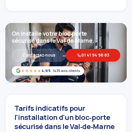
On installe votre bloc‑porte
sécurisé dans le Val‑de‑Marne.
Contactez‑nous
01 41 94 98 83
★★★★★
4,9/5
· 1435 avis clients
Tarifs indicatifs pour
l'installation d'un bloc‑porte
sécurisé dans le Val‑de‑Marne