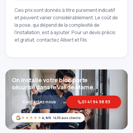
Ces prix sont donnés à titre purement indicatif
et peuvent varier considérablement. Le coût de
la pose, qui dépend de la complexité de
l'installation, est à ajouter. Pour un devis précis
et gratuit, contactez Albert et Fils.
On installe votre bloc‑porte
sécurisé dans le Val‑de‑Marne.
Contactez‑nous
01 41 94 98 83
★★★★★
4,9/5
· 1435 avis clients