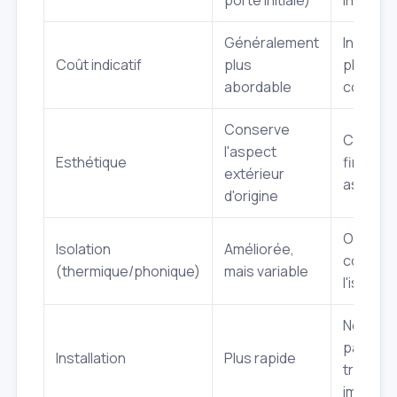
porte initiale)
intégré
Généralement
Investi
Coût indicatif
plus
plus
abordable
conséq
Conserve
Choix d
l'aspect
Esthétique
finitions
extérieur
aspect 
d'origine
Optimal
Isolation
Améliorée,
conçue 
(thermique/phonique)
mais variable
l'isolati
Nécessi
parfois
Installation
Plus rapide
travaux 
importa