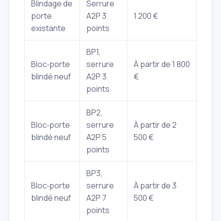
Blindage de
Serrure
porte
A2P 3
1 200 €
existante
points
BP1,
Bloc‑porte
serrure
À partir de 1 800
blindé neuf
A2P 3
€
points
BP2,
Bloc‑porte
serrure
À partir de 2
blindé neuf
A2P 5
500 €
points
BP3,
Bloc‑porte
serrure
À partir de 3
blindé neuf
A2P 7
500 €
points