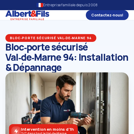
Entreprise familiale depuis 2008
Contactez‑nous!
BLOC‑PORTE SÉCURISÉ VAL‑DE‑MARNE 94
Bloc‑porte sécurisé
Val‑de‑Marne 94: Installation
& Dépannage
Intervention en moins d'1h
7j/7 dans tout le Val‑de‑Marne