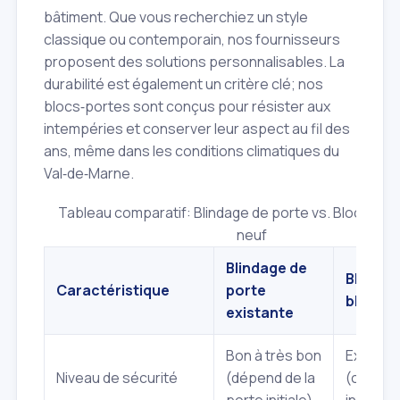
bâtiment. Que vous recherchiez un style
classique ou contemporain, nos fournisseurs
proposent des solutions personnalisables. La
durabilité est également un critère clé; nos
blocs‑portes sont conçus pour résister aux
intempéries et conserver leur aspect au fil des
ans, même dans les conditions climatiques du
Val‑de‑Marne.
Tableau comparatif: Blindage de porte vs. Bloc‑porte
neuf
Blindage de
Bloc‑po
Caractéristique
porte
blindé 
existante
Bon à très bon
Excellen
Niveau de sécurité
(dépend de la
(concep