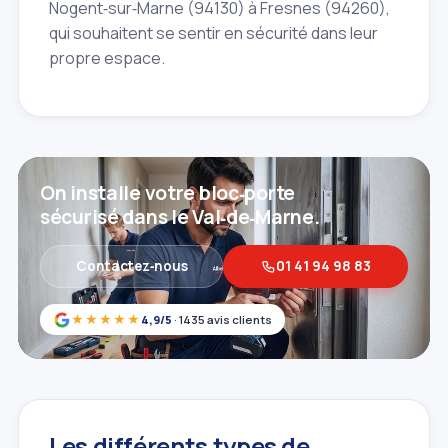
Nogent‑sur‑Marne (94130) à Fresnes (94260),
qui souhaitent se sentir en sécurité dans leur
propre espace.
On installe votre bloc‑porte
sécurisé dans le Val‑de‑Marne.
Contactez‑nous
01 41 94 98 83
★★★★★
4,9/5
· 1435 avis clients
Les différents types de