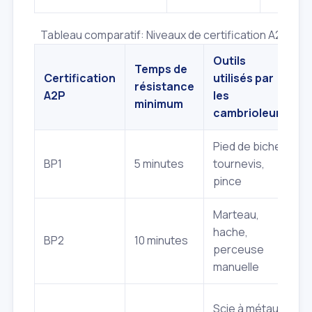
Tableau comparatif: Niveaux de certification A2P pou
Outils
Temps de
Certification
utilisés par
résistance
A2P
les
minimum
cambrioleurs
Pied de biche,
A
BP1
5 minutes
tournevis,
i
pince
à
Marteau,
A
hache,
r
BP2
10 minutes
perceuse
m
manuelle
i
H
Scie à métaux,