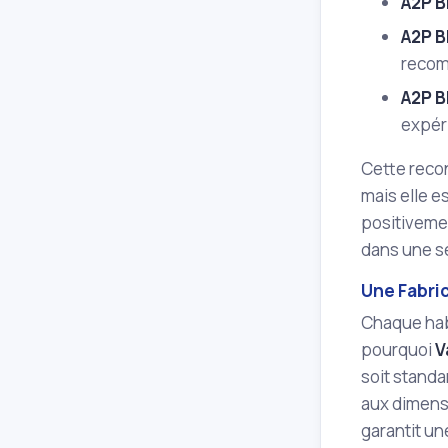
A2P B
A2P 
recom
A2P 
expéri
Cette recon
mais elle 
positivemen
dans une sé
Une Fabri
Chaque habi
pourquoi
V
soit standa
aux dimensi
garantit un