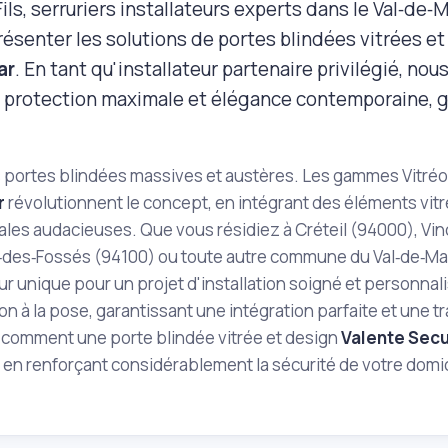
Fils, serruriers installateurs experts dans le Val‑de
résenter les solutions de portes blindées vitrées e
ar
. En tant qu'installateur partenaire privilégié, nou
 protection maximale et élégance contemporaine, g
s portes blindées massives et austères. Les gammes Vitré
r
révolutionnent le concept, en intégrant des éléments vitré
ales audacieuses. Que vous résidiez à Créteil (94000), Vi
des‑Fossés (94100) ou toute autre commune du Val‑de‑Marne
ur unique pour un projet d'installation soigné et person
on à la pose, garantissant une intégration parfaite et une tra
comment une porte blindée vitrée et design
Valente Secu
 en renforçant considérablement la sécurité de votre domic