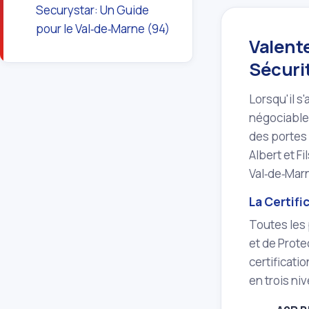
Securystar: Un Guide
pour le Val‑de‑Marne (94)
Valente
Sécuri
Lorsqu'il s'
négociable
des portes 
Albert et Fi
Val‑de‑Marn
La Certif
Toutes les
et de Prote
certificati
en trois ni