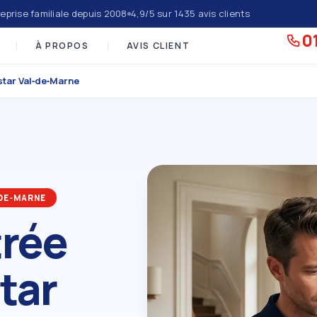
eprise familiale depuis 2008
4,9/5 sur 1435 avis clients
01
À PROPOS
AVIS CLIENT
star Val‑de‑Marne
‑DE‑MARNE
trée
tar