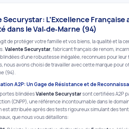
 Securystar: L'Excellence Française 
té dans le Val‑de‑Marne (94)
agit de protéger votre famille et vos biens, la qualité et la c
s.
Valente Securystar
, fabricant français de renom, inca
blindées d'une robustesse inégalée, reconnues pour leur f
ls, nous avons choisi de travailler avec cette marque pour off
e (94).
ication A2P: Un Gage de Résistance et de Reconnaiss
 portes blindées
Valente Securystar
sont certifiées A2P p
ction (CNPP), une référence incontournable dans le domain
on est attribuée après des tests rigoureux simulant des tenta
veaux, que nous vous détaillons: