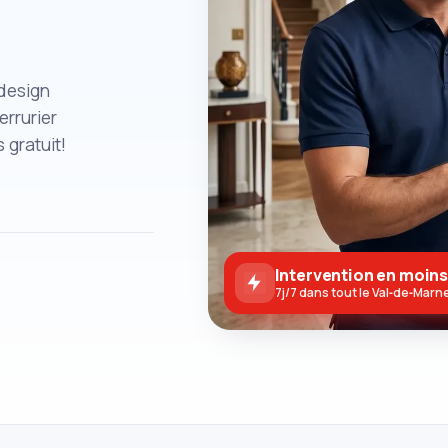
 design
errurier
gratuit!
Intervention en moins
7j/7 dans tout le Val‑de‑Marn