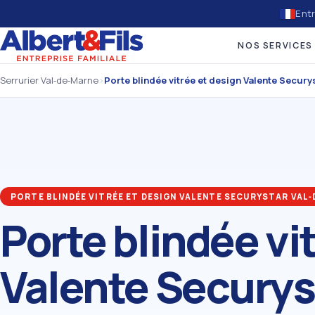
Entr
NOS SERVICES
Serrurier Val‑de‑Marne
›
Porte blindée vitrée et design Valente Secury
PORTE BLINDÉE VITRÉE ET DESIGN VALENTE SECURYSTAR VAL
Porte blindée vi
Valente Securys