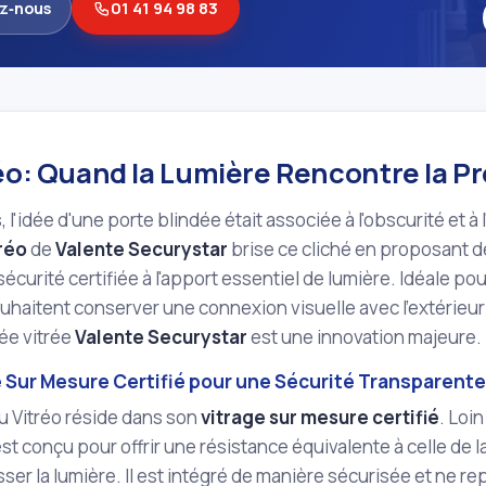
z‑nous
01 41 94 98 83
réo: Quand la Lumière Rencontre la P
l'idée d'une porte blindée était associée à l'obscurité et à 
réo
de
Valente Securystar
brise ce cliché en proposant d
 sécurité certifiée à l'apport essentiel de lumière. Idéale 
uhaitent conserver une connexion visuelle avec l'extérieur s
ée vitrée
Valente Securystar
est une innovation majeure.
e Sur Mesure Certifié pour une Sécurité Transparente
u Vitréo réside dans son
vitrage sur mesure certifié
. Loin
est conçu pour offrir une résistance équivalente à celle de 
sser la lumière. Il est intégré de manière sécurisée et ne r