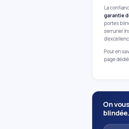
La confianc
garantie d
portes blin
serrurier i
d'excellenc
Pour en sav
page dédiée
On vous
blindée