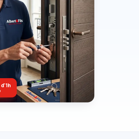
 d'1h
e