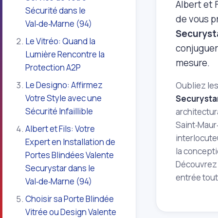
Albert et 
Sécurité dans le
de vous p
Val‑de‑Marne (94)
Securyst
Le Vitréo: Quand la
conjuguer
Lumière Rencontre la
mesure.
Protection A2P
Le Designo: Affirmez
Oubliez le
Votre Style avec une
Securysta
Sécurité Infaillible
architectur
Saint‑Maur‑
Albert et Fils: Votre
interlocute
Expert en Installation de
la concepti
Portes Blindées Valente
Découvrez 
Securystar dans le
entrée tout
Val‑de‑Marne (94)
Choisir sa Porte Blindée
Vitrée ou Design Valente