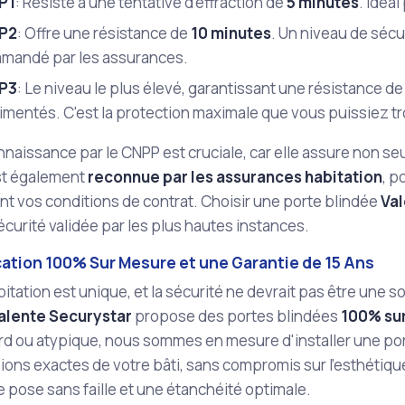
P1
: Résiste à une tentative d'effraction de
5 minutes
. Idéa
BP2
: Offre une résistance de
10 minutes
. Un niveau de sécu
mandé par les assurances.
BP3
: Le niveau le plus élevé, garantissant une résistance d
mentés. C'est la protection maximale que vous puissiez tr
naissance par le CNPP est cruciale, car elle assure non se
est également
reconnue par les assurances habitation
, p
t vos conditions de contrat. Choisir une porte blindée
Val
curité validée par les plus hautes instances.
cation 100% Sur Mesure et une Garantie de 15 Ans
tation est unique, et la sécurité ne devrait pas être une sol
alente Securystar
propose des portes blindées
100% su
rd ou atypique, nous sommes en mesure d'installer une por
ons exactes de votre bâti, sans compromis sur l'esthétiqu
e pose sans faille et une étanchéité optimale.