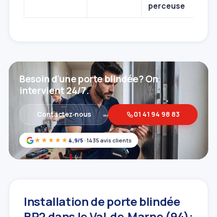
perceuse
Besoin d'une porte blindée? On
intervient 24/7.
Contactez‑nous
01 41 94 98 83
★★★★★
4,9/5
· 1435 avis clients
Installation de porte blindée
BP2 dans le Val‑de‑Marne (94):