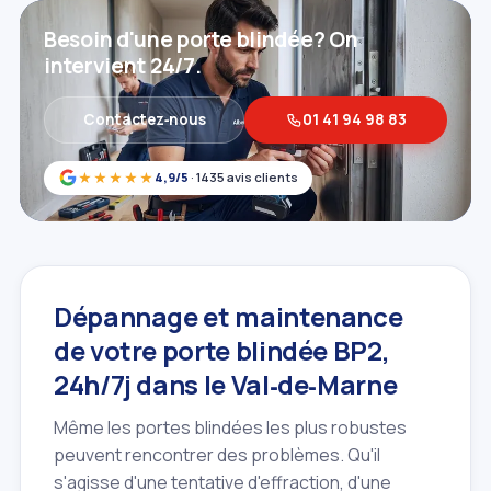
Besoin d'une porte blindée? On
intervient 24/7.
Contactez‑nous
01 41 94 98 83
★★★★★
4,9/5
· 1435 avis clients
Dépannage et maintenance
de votre porte blindée BP2,
24h/7j dans le Val‑de‑Marne
Même les portes blindées les plus robustes
peuvent rencontrer des problèmes. Qu'il
s'agisse d'une tentative d'effraction, d'une