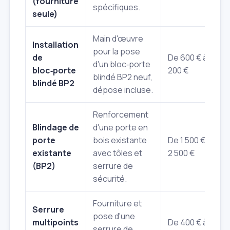
(fourniture
spécifiques.
seule)
Main d'œuvre
Installation
pour la pose
de
De 600 € à 1
d'un bloc‑porte
bloc‑porte
200 €
blindé BP2 neuf,
blindé BP2
dépose incluse.
Renforcement
Blindage de
d'une porte en
porte
bois existante
De 1 500 € à
existante
avec tôles et
2 500 €
(BP2)
serrure de
sécurité.
Fourniture et
Serrure
pose d'une
multipoints
De 400 € à
serrure de