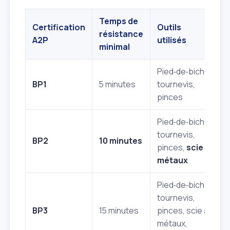
Temps de
Certification
Outils
N
résistance
A2P
utilisés
s
minimal
Pied‑de‑biche,
BP1
5 minutes
tournevis,
pinces
Pied‑de‑biche,
tournevis,
T
BP2
10 minutes
pinces,
scie à
métaux
Pied‑de‑biche,
tournevis,
BP3
15 minutes
pinces, scie à
E
métaux,