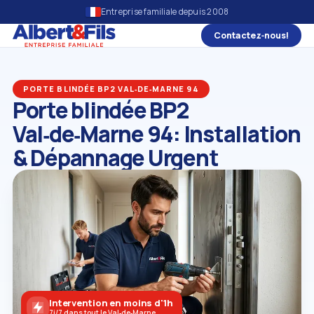
Entreprise familiale depuis 2008
Contactez‑nous!
PORTE BLINDÉE BP2 VAL‑DE‑MARNE 94
Porte blindée BP2
Val‑de‑Marne 94: Installation
& Dépannage Urgent
Intervention en moins d'1h
7j/7 dans tout le Val‑de‑Marne