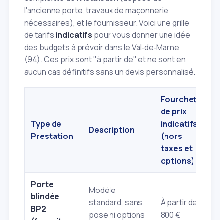
l'ancienne porte, travaux de maçonnerie
nécessaires), et le fournisseur. Voici une grille
de tarifs
indicatifs
pour vous donner une idée
des budgets à prévoir dans le Val‑de‑Marne
(94). Ces prix sont "à partir de" et ne sont en
aucun cas définitifs sans un devis personnalisé.
Fourchette
de prix
Type de
indicatifs
Description
Prestation
(hors
taxes et
options)
Porte
Modèle
blindée
standard, sans
À partir de 1
BP2
pose ni options
800 €