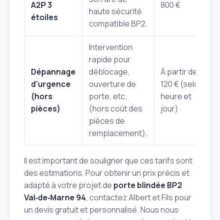
A2P 3
800 €
haute sécurité
étoiles
compatible BP2.
Intervention
rapide pour
Dépannage
déblocage,
À partir de
d'urgence
ouverture de
120 € (selon
(hors
porte, etc.
heure et
pièces)
(hors coût des
jour)
pièces de
remplacement).
Il est important de souligner que ces tarifs sont
des estimations. Pour obtenir un prix précis et
adapté à votre projet de
porte blindée BP2
Val‑de‑Marne 94
, contactez Albert et Fils pour
un devis gratuit et personnalisé. Nous nous