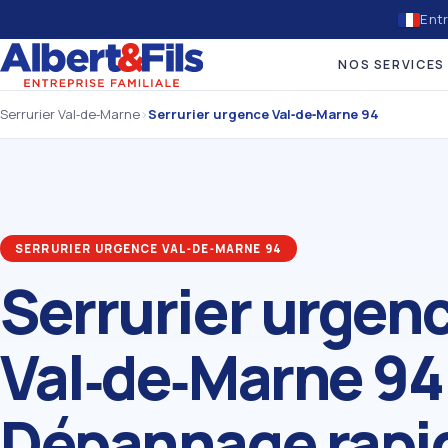
Entr
NOS SERVICES
Serrurier Val‑de‑Marne
›
Serrurier urgence Val‑de‑Marne 94
SERRURIER URGENCE VAL‑DE‑MARNE 94
Serrurier urgen
Val‑de‑Marne 94 
Dépannage rapi