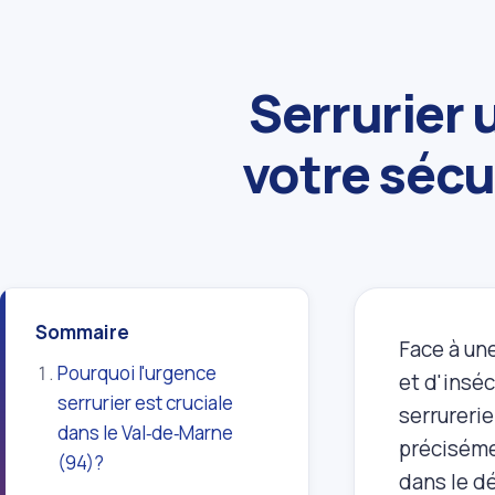
Serrurier 
votre sécur
Sommaire
Face à un
Pourquoi l'urgence
et d'inséc
serrurier est cruciale
serrurerie
dans le Val‑de‑Marne
précisémen
(94)?
dans le d