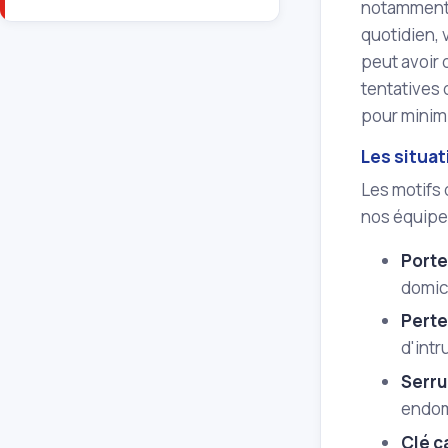
notamment 
quotidien, 
peut avoir 
tentatives 
pour minimi
Les situa
Les motifs 
nos équipe
Porte
domic
Perte
d'intr
Serru
endom
Clé c