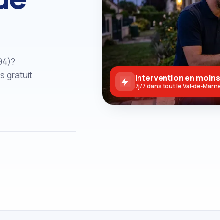
94)?
s gratuit
Intervention en moins
7j/7 dans tout le Val‑de‑Marn