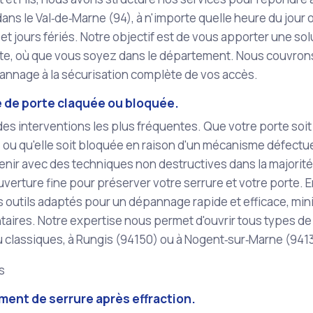
dans le Val‑de‑Marne (94), à n'importe quelle heure du jour o
t jours fériés. Notre objectif est de vous apporter une sol
te, où que vous soyez dans le département. Nous couvrons
annage à la sécurisation complète de vos accès.
 de porte claquée ou bloquée.
 des interventions les plus fréquentes. Que votre porte soi
ur, ou qu'elle soit bloquée en raison d'un mécanisme défect
enir avec des techniques non destructives dans la majorité
ouverture fine pour préserver votre serrure et votre porte
es outils adaptés pour un dépannage rapide et efficace, min
ires. Notre expertise nous permet d'ouvrir tous types de p
 classiques, à Rungis (94150) ou à Nogent‑sur‑Marne (941
ls
ent de serrure après effraction.