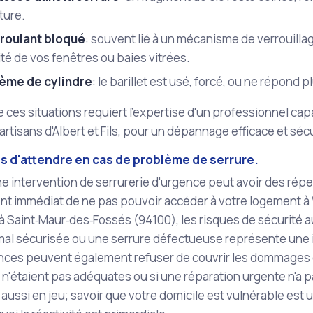
ture.
 roulant bloqué
: souvent lié à un mécanisme de verrouill
té de vos fenêtres ou baies vitrées.
ème de cylindre
: le barillet est usé, forcé, ou ne répond 
ces situations requiert l'expertise d'un professionnel capa
rtisans d'Albert et Fils, pour un dépannage efficace et séc
s d'attendre en cas de problème de serrure.
e intervention de serrurerie d'urgence peut avoir des rép
t immédiat de ne pas pouvoir accéder à votre logement à 
 Saint‑Maur‑des‑Fossés (94100), les risques de sécurité
al sécurisée ou une serrure défectueuse représente une i
nces peuvent également refuser de couvrir les dommages en
 n'étaient pas adéquates ou si une réparation urgente n'a pa
t aussi en jeu; savoir que votre domicile est vulnérable est