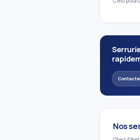
C'est pourq
Serruri
rapide
Contacte
Nos ser
Chez Albert