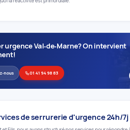
uoi la réactivité est primordiale.
er urgence Val‑de‑Marne? On intervient
ment!
z‑nous
01 41 94 98 83
vices de serrurerie d'urgence 24h/7j 
 et Fils, nous avons structuré nos services pour répondre 