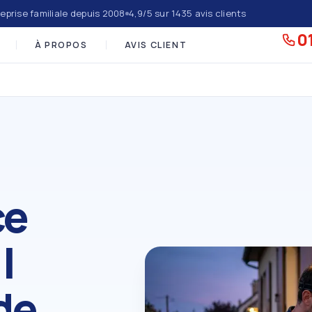
eprise familiale depuis 2008
4,9/5 sur 1435 avis clients
01
À PROPOS
AVIS CLIENT
ce
|
de