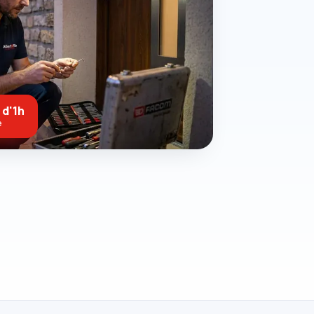
 d'1h
e