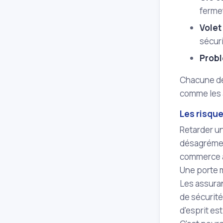
ferme
Volet
sécuri
Probl
Chacune de 
comme les a
Les risque
Retarder un
désagrémen
commerce à
Une porte m
Les assura
de sécurité
d'esprit es