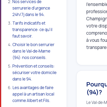
Nos services de
l'ensembl
serrurerie d'urgence
profession
24h/7j dans le 94.
Champigny
Tarifs indicatifs et
votre disp
transparence: ce qu'il
comprenon
faut savoir.
à vous fou
Choisir le bon serrurier
transparen
dans le Val‑de‑Marne
(94): nos conseils.
Prévention et conseils:
sécuriser votre domicile
dans le 94.
Pourquo
Les avantages de faire
(94)?
appel à un artisan local
comme Albert et Fils.
Le Val‑de‑M