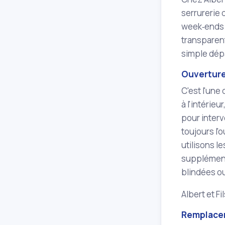
serrurerie 
week‑ends e
transparen
simple dép
Ouverture
C'est l'une
à l'intérie
pour interv
toujours l'
utilisons l
supplémenta
blindées ou
Albert et Fi
Remplacem