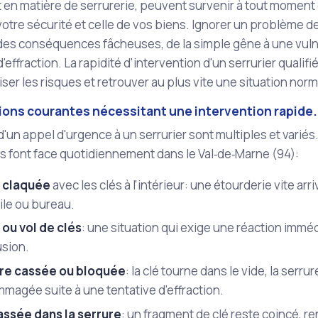
en matière de serrurerie, peuvent survenir à tout moment 
votre sécurité et celle de vos biens. Ignorer un problème de
des conséquences fâcheuses, de la simple gêne à une vuln
d'effraction. La rapidité d'intervention d'un serrurier quali
ser les risques et retrouver au plus vite une situation norm
tions courantes nécessitant une intervention rapide.
d'un appel d'urgence à un serrurier sont multiples et variés
s font face quotidiennement dans le Val‑de‑Marne (94):
 claquée
avec les clés à l'intérieur: une étourderie vite arr
ile ou bureau.
 ou vol de clés
: une situation qui exige une réaction imméd
usion.
re cassée ou bloquée
: la clé tourne dans le vide, la serru
magée suite à une tentative d'effraction.
assée dans la serrure
: un fragment de clé reste coincé, re