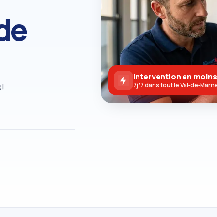
ide
Intervention en moins
s!
7j/7 dans tout le Val‑de‑Marn