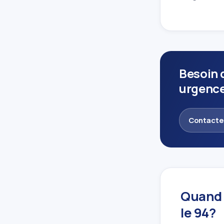
Besoin d
urgence
Contacte
Quand f
le 94?