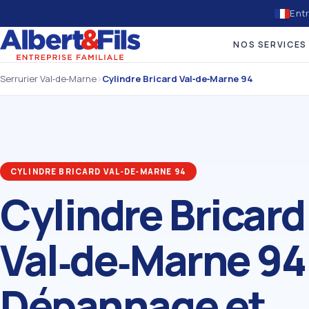
Entr
NOS SERVICES
Serrurier Val‑de‑Marne
›
Cylindre Bricard Val‑de‑Marne 94
CYLINDRE BRICARD VAL‑DE‑MARNE 94
Cylindre Bricard
Val‑de‑Marne 94
Dépannage et