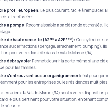
dre profil européen:
Le plus courant, facile à remplacer. B
ards et renforcées.
dre à pompe:
Reconnaissable à sa clé ronde et crantée, il 
etage.
dre de haute sécurité (A2P* à A2P***):
Ces cylindres sont
tance aux effractions (perçage, arrachement, bumping). Il
tion pour votre domicile dans le Val‑de‑Marne (94).
dre débrayable:
Permet d'ouvrir la porte même si une clé es
ue pour les familles.
dre s'entrouvrant ou sur organigramme:
Idéal pour gére
otamment pour les entreprises ou les résidences multiples
 serruriers du Val‑de‑Marne (94) sont à votre disposition p
icard le plus pertinent pour votre situation, en tenant com
de sécurité.