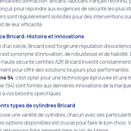
tentatives d'effraction. Bricard, fabricant français recon
onçus pour répondre aux exigences de sécurité les plus str
ers sont régulièrement sollicités pour des interventions s
t de leur efficacité.
ce Bricard: Histoire et innovations
 d'un siècle, Bricard s'est forgé une réputation d'excellenc
e est synonyme d'innovation, de robustesse et de fiabilité.
haute sécurité certifiés A2P, Bricard investit constamment 
nt pour offrir des solutions toujours plus performantes.
rne 94
, c'est opter pour une technologie éprouvée et une tr
e (94) sont formés aux dernières innovations de la marque 
é à vos besoins spécifiques.
ents types de cylindres Bricard
pose une variété de cylindres, chacun avec ses particularit
es options disponibles est crucial pour faire le bon choix. 
 et dépannons fréquemment dans le Val‑de‑Marne: