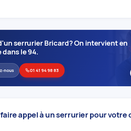
'un serrurier Bricard? On intervient en
 dans le 94.
z‑nous
01 41 94 98 83
aire appel à un serrurier pour votre 