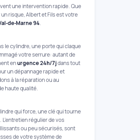
vent une intervention rapide. Que
 risque, Albert et Fils est votre
 Val‑de‑Marne 94
.
 le cylindre, une porte qui claque
ndommagé votre serrure: autant de
nnent en
urgence 24h/7j
dans tout
pour un dépannage rapide et
dons à la réparation ou au
e haute qualité.
indre qui force, une clé qui tourne
L'entretien régulier de vos
llissants ou peu sécurisés, sont
lesses de votre système de