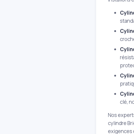
Cylin
stand
Cylin
croch
Cylin
résis
protec
Cylin
pratiq
Cylin
clé, n
Nos experts
cylindre Br
exigences 