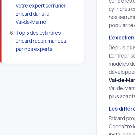
contre les 
Votre expert serrurier
cylindres c
Bricard dans le
nos serruri
Val‑de‑Marne
popularité e
Top 3 des cylindres
L'excellen
Bricard recommandés
Depuis plus
par nos experts
L'entrepris
modèles de 
développeme
Val‑de‑Ma
Val‑de‑Marn
plus adapt
Les différ
Bricard pro
Connaître l
installons