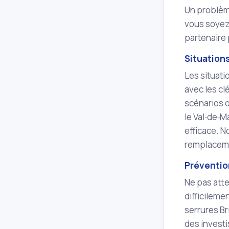
Un problèm
vous soyez 
partenaire 
Situation
Les situati
avec les cl
scénarios o
le Val‑de‑M
efficace. N
remplaceme
Prévention
Ne pas atte
difficileme
serrures Br
des investi