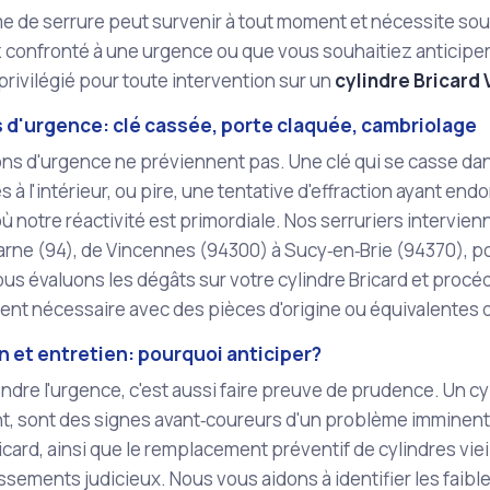
e de serrure peut survenir à tout moment et nécessite sou
confronté à une urgence ou que vous souhaitiez anticiper un
privilégié pour toute intervention sur un
cylindre Bricard
s d'urgence: clé cassée, porte claquée, cambriolage
ons d'urgence ne préviennent pas. Une clé qui se casse dans
és à l'intérieur, ou pire, une tentative d'effraction ayant e
ù notre réactivité est primordiale. Nos serruriers intervie
arne (94), de Vincennes (94300) à Sucy‑en‑Brie (94370), 
ous évaluons les dégâts sur votre cylindre Bricard et procé
nt nécessaire avec des pièces d'origine ou équivalentes d
 et entretien: pourquoi anticiper?
ndre l'urgence, c'est aussi faire preuve de prudence. Un cyl
nt, sont des signes avant‑coureurs d'un problème imminent. 
icard, ainsi que le remplacement préventif de cylindres viei
ssements judicieux. Nous vous aidons à identifier les faib