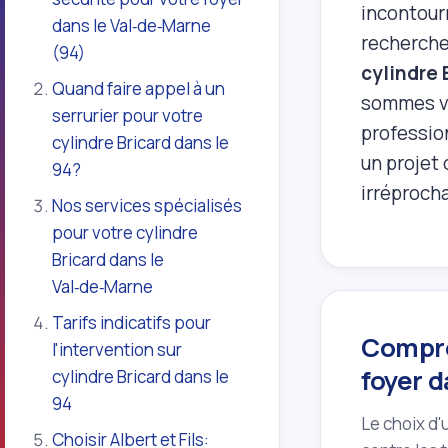
incontourn
dans le Val‑de‑Marne
recherche
(94)
cylindre 
Quand faire appel à un
sommes vos
serrurier pour votre
profession
cylindre Bricard dans le
un projet 
94?
irréprocha
Nos services spécialisés
pour votre cylindre
Bricard dans le
Val‑de‑Marne
Tarifs indicatifs pour
Compre
l'intervention sur
foyer d
cylindre Bricard dans le
94
Le choix d'
Choisir Albert et Fils: