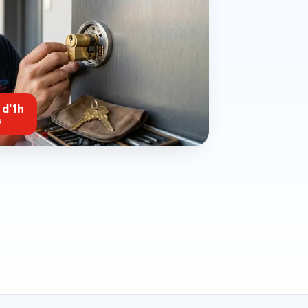
 d'1h
e