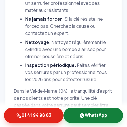
un serrurier professionnel avec des
matériaux résistants.
Ne jamais forcer:
Si la clé résiste, ne
forcez pas. Cherchez la cause ou
contactez un expert.
Nettoyage:
Nettoyez régulièrement le
cylindre avec une bombe à air sec pour
éliminer poussière et débris.
Inspection périodique:
Faites vérifier
vos serrures par un professionnel tous
les 2026 ans pour détecter l'usure.
Dans le Val‑de‑Marne (94), la tranquillité d'esprit
de nos clients est notre priorité. Une clé
cassée dans votre serrure peut sembler être
un problème insurmontable, mais avec Albert et
01 41 94 98 83
WhatsApp
Fils, la solution est toujours à portée de main.
Notre engagement est de vous fournir un