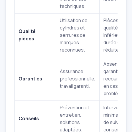
techniques.
Utilisation de
Pièces de
cylindres et
qualité
Qualité
serrures de
inférieure,
pièces
marques
durée de vie
reconnues.
réduite.
Absence de
Assurance
garanties,
Garanties
professionnelle,
recours diffic
travail garanti.
en cas de
problème.
Prévention et
Intervention
entretien,
minimale, pa
Conseils
solutions
de suivi ni de
adaptées.
conseils.