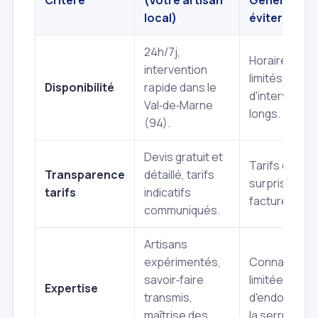
local)
éviter)
24h/7j,
Horaires
intervention
limités, délais
Disponibilité
rapide dans le
d'interventio
Val‑de‑Marne
longs.
(94).
Devis gratuit et
Tarifs caché
Transparence
détaillé, tarifs
surprises sur
tarifs
indicatifs
facture finale
communiqués.
Artisans
expérimentés,
Connaissan
savoir‑faire
limitées, risq
Expertise
transmis,
d'endommag
maîtrise des
la serrure.