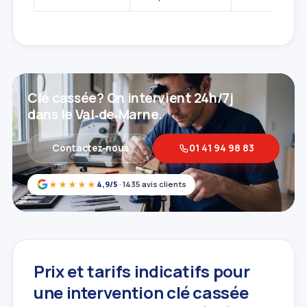
Clé cassée? On intervient 24h/7j
dans le Val‑de‑Marne.
Contactez‑nous
01 41 94 98 83
★★★★★
4,9/5
· 1435 avis clients
Prix et tarifs indicatifs pour
une intervention clé cassée