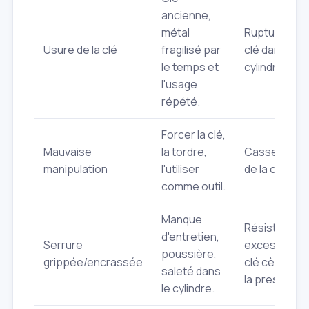
ancienne,
métal
Rupture de l
Usure de la clé
fragilisé par
clé dans le
le temps et
cylindre.
l'usage
répété.
Forcer la clé,
Mauvaise
la tordre,
Casse nette
manipulation
l'utiliser
de la clé.
comme outil.
Manque
Résistance
d'entretien,
Serrure
excessive, l
poussière,
grippée/encrassée
clé cède so
saleté dans
la pression.
le cylindre.