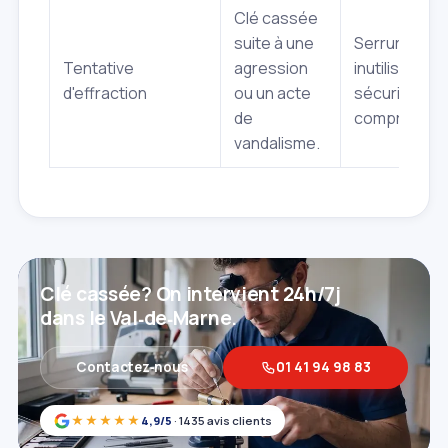
Clé cassée
suite à une
Serrure
Tentative
agression
inutilisable,
d'effraction
ou un acte
sécurité
de
compromise
vandalisme.
Clé cassée? On intervient 24h/7j
dans le Val‑de‑Marne.
Contactez‑nous
01 41 94 98 83
★★★★★
4,9/5
· 1435 avis clients