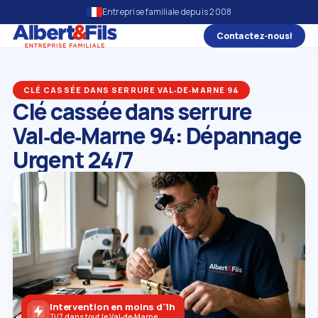
Entreprise familiale depuis 2008
Contactez‑nous!
CLÉ CASSÉE DANS SERRURE VAL‑DE‑MARNE 94
Clé cassée dans serrure
Val‑de‑Marne 94: Dépannage
Urgent 24/7
Intervention en moins d'1h
7j/7 dans tout le Val‑de‑Marne