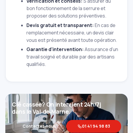
Vérification et conseils:
S'assurer du
bon fonctionnement de la serrure et
proposer des solutions préventives.
Devis gratuit et transparent:
En cas de
remplacement nécessaire, un devis clair
vous est présenté avant toute opération.
Garantie d'intervention:
Assurance d'un
travail soigné et durable par des artisans
qualifiés.
Clé cassée? On intervient 24h/7j
dans le Val‑de‑Marne.
Contactez‑nous
01 41 94 98 83