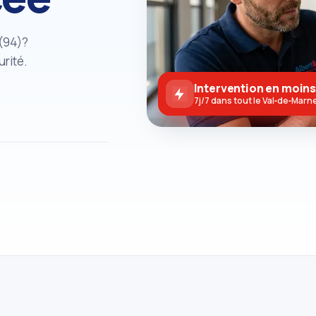
(94)?
urité.
Intervention en moins
7j/7 dans tout le Val‑de‑Marn