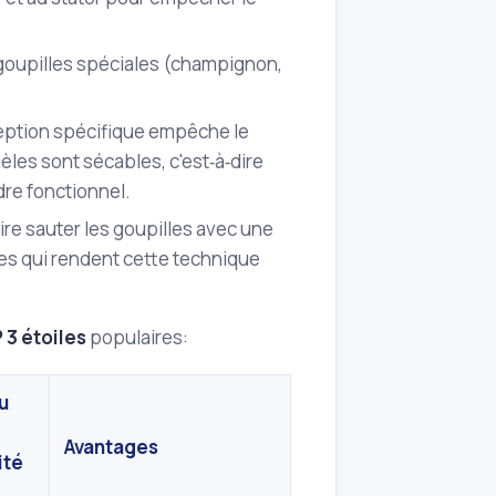
e goupilles spéciales (champignon,
eption spécifique empêche le
èles sont sécables, c'est‑à‑dire
dre fonctionnel.
re sauter les goupilles avec une
mes qui rendent cette technique
 3 étoiles
populaires:
u
Avantages
ité