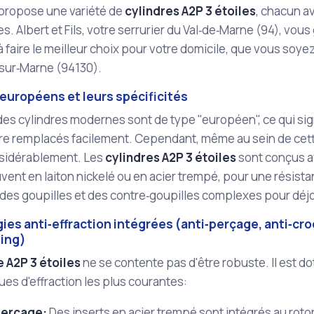
propose une variété de
cylindres A2P 3 étoiles
, chacun av
s. Albert et Fils, votre serrurier du Val‑de‑Marne (94), vous
à faire le meilleur choix pour votre domicile, que vous s
sur‑Marne (94130).
européens et leurs spécificités
des cylindres modernes sont de type "européen", ce qui sign
re remplacés facilement. Cependant, même au sein de cet
nsidérablement. Les
cylindres A2P 3 étoiles
sont conçus a
uvent en laiton nickelé ou en acier trempé, pour une résista
des goupilles et des contre‑goupilles complexes pour déjo
es anti‑effraction intégrées (anti‑perçage, anti‑cr
ing)
e A2P 3 étoiles
ne se contente pas d'être robuste. Il est d
ues d'effraction les plus courantes:
perçage:
Des inserts en acier trempé sont intégrés au roto