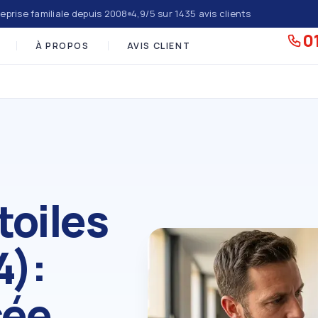
eprise familiale depuis 2008
4,9/5 sur 1435 avis clients
01
À PROPOS
AVIS CLIENT
toiles
4):
cée