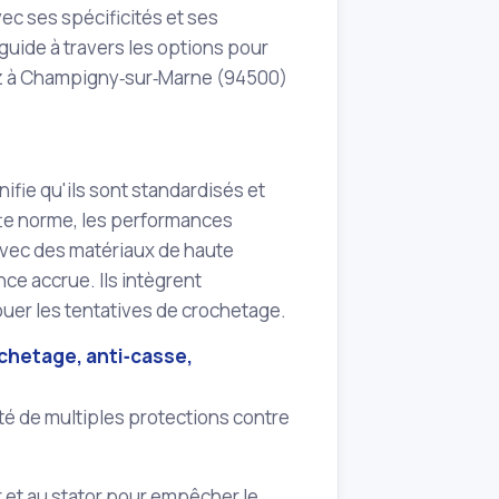
ec ses spécificités et ses
 guide à travers les options pour
oyez à Champigny‑sur‑Marne (94500)
ifie qu'ils sont standardisés et
te norme, les performances
vec des matériaux de haute
nce accrue. Ils intègrent
uer les tentatives de crochetage.
ochetage, anti‑casse,
oté de multiples protections contre
r et au stator pour empêcher le