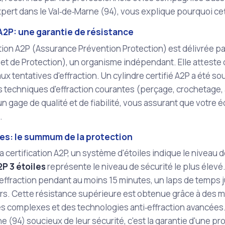
xpert dans le Val‑de‑Marne (94), vous explique pourquoi ce
A2P: une garantie de résistance
ation A2P (Assurance Prévention Protection) est délivrée p
et de Protection), un organisme indépendant. Elle atteste 
aux tentatives d'effraction. Un cylindre certifié A2P a été s
s techniques d'effraction courantes (perçage, crochetage, 
n gage de qualité et de fiabilité, vous assurant que votr
.
les: le summum de la protection
la certification A2P, un système d'étoiles indique le niveau 
2P 3 étoiles
représente le niveau de sécurité le plus élevé.
'effraction pendant au moins 15 minutes, un laps de temps j
rs. Cette résistance supérieure est obtenue grâce à des m
 complexes et des technologies anti‑effraction avancées. 
e (94) soucieux de leur sécurité, c'est la garantie d'une pr