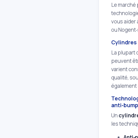
Le marché 
technologie
vous aider 
ou Nogent‑
Cylindres 
La plupart 
peuvent êt
varient co
qualité, so
également 
Technologi
anti‑bump
Un
cylindr
les techniq
Anti‑