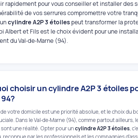
ir rapidement pour vous conseiller et installer des 
nérabilité de vos serrures compromettre votre tranqu
 un
cylindre A2P 3 étoiles
peut transformer la prote
i Albert et Fils est le choix évident pour une instal
nt du Val‑de‑Marne (94).
i choisir un cylindre A2P 3 étoiles p
 94?
 de votre domicile est une priorité absolue, et le choix du 
uciale. Dans le Val‑de‑Marne (94), comme partout ailleurs, 
n sont une réalité. Opter pour un
cylindre A2P 3 étoiles
, c
, reconnue par les professionnels et les compagnies d'assur