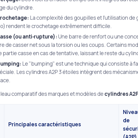
ge du cylindre.
crochetage:
La complexité des goupilles et l'utilisation d
o) rendent le crochetage extrêmement difficile.
casse (ou anti‑rupture):
Une barre de renfort ou une conc
re de casser net sous la torsion ou les coups. Certains mod
 partie casse en cas de tentative, laissant le reste du cylin
bumping:
Le "bumping" est une technique qui consiste à fai
éciale. Les cylindres A2P 3 étoiles intègrent des mécanis
cace.
ableau comparatif des marques et modèles de
cylindres A2P
Nivea
de
Principales caractéristiques
sécur
(A2P)