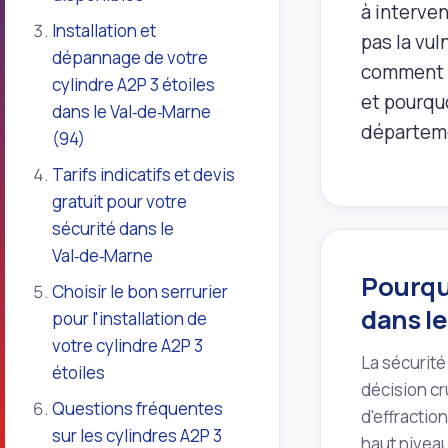
à interven
Installation et
pas la vul
dépannage de votre
comment
cylindre A2P 3 étoiles
et pourquo
dans le Val‑de‑Marne
départeme
(94)
Tarifs indicatifs et devis
gratuit pour votre
sécurité dans le
Val‑de‑Marne
Pourquo
Choisir le bon serrurier
dans le
pour l'installation de
votre cylindre A2P 3
La sécurité
étoiles
décision cr
Questions fréquentes
d'effractio
sur les cylindres A2P 3
haut niveau