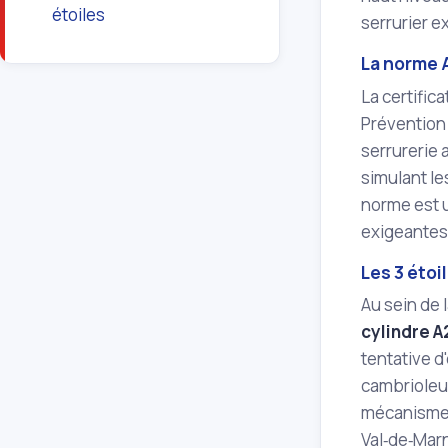
étoiles
serrurier e
La norme 
La certific
Prévention 
serrurerie 
simulant le
norme est u
exigeantes
Les 3 étoi
Au sein de 
cylindre A
tentative d
cambrioleu
mécanismes
Val‑de‑Marn