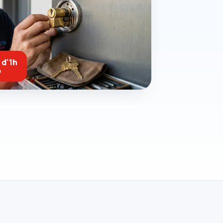
 d'1h
e