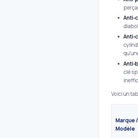
perça
Anti‑
diabol
Anti‑
cylind
qu'une
Anti‑
clé sp
ineffi
Voici un t
Marque /
Modèle