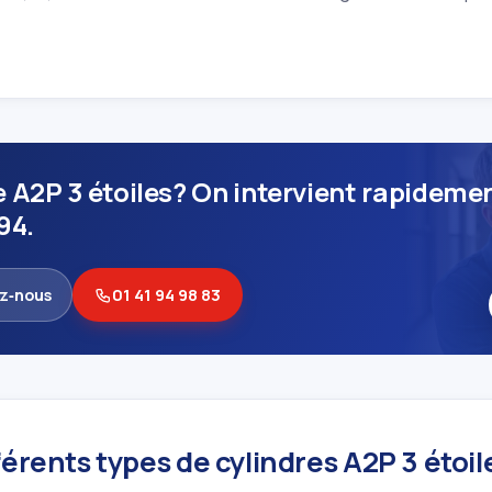
e A2P 3 étoiles? On intervient rapideme
94.
z‑nous
01 41 94 98 83
férents types de cylindres A2P 3 étoil