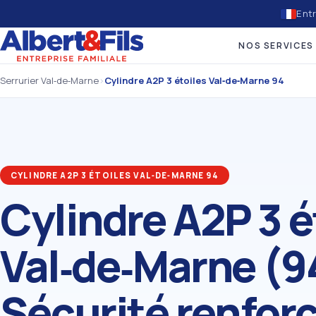
Entr
NOS SERVICES
Serrurier Val‑de‑Marne
›
Cylindre A2P 3 étoiles Val‑de‑Marne 94
CYLINDRE A2P 3 ÉTOILES VAL‑DE‑MARNE 94
Cylindre A2P 3 é
Val‑de‑Marne (9
Sécurité renfor