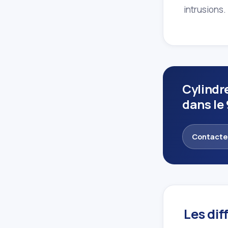
intrusions.
Cylindr
dans le 
Contacte
Les dif