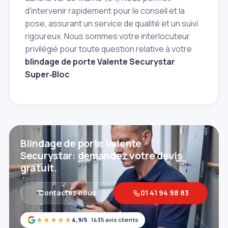
d'intervenir rapidement pour le conseil et la
pose, assurant un service de qualité et un suivi
rigoureux. Nous sommes votre interlocuteur
privilégié pour toute question relative à votre
blindage de porte Valente Securystar
Super‑Bloc
.
Blindage de porte Valente
Securystar: demandez votre devis
gratuit.
Contactez‑nous
01 41 94 98 83
★★★★★
4,9/5
· 1435 avis clients