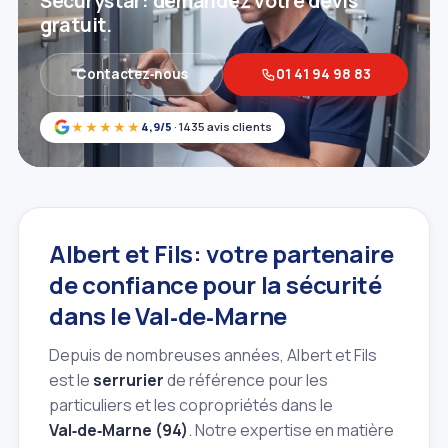
Securystar: demandez votre devis
gratuit.
Contactez‑nous
01 41 94 98 83
★★★★★
4,9/5
· 1435 avis clients
Albert et Fils: votre partenaire
de confiance pour la sécurité
dans le Val‑de‑Marne
Depuis de nombreuses années, Albert et Fils
est le
serrurier
de référence pour les
particuliers et les copropriétés dans le
Val‑de‑Marne (94)
. Notre expertise en matière