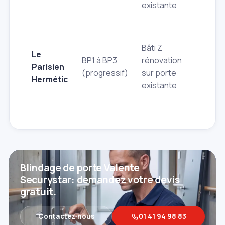
existante
Bâti Z
Récu
Le
BP1 à BP3
rénovation
serr
Parisien
(progressif)
sur porte
joint
Hermétic
existante
de v
Blindage de porte Valente
Securystar: demandez votre devis
gratuit.
Contactez‑nous
01 41 94 98 83