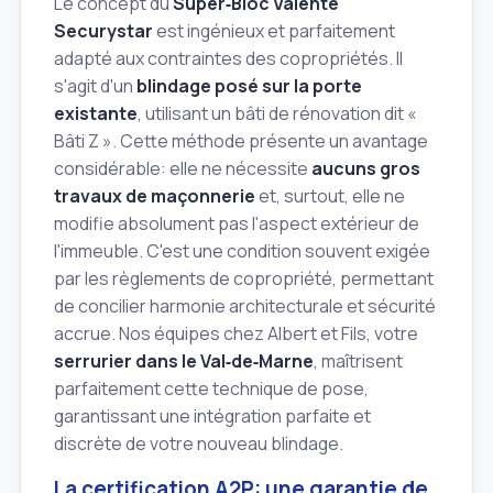
Le concept du
Super‑Bloc Valente
Securystar
est ingénieux et parfaitement
adapté aux contraintes des copropriétés. Il
s'agit d'un
blindage posé sur la porte
existante
, utilisant un bâti de rénovation dit «
Bâti Z ». Cette méthode présente un avantage
considérable: elle ne nécessite
aucuns gros
travaux de maçonnerie
et, surtout, elle ne
modifie absolument pas l'aspect extérieur de
l'immeuble. C'est une condition souvent exigée
par les règlements de copropriété, permettant
de concilier harmonie architecturale et sécurité
accrue. Nos équipes chez Albert et Fils, votre
serrurier dans le Val‑de‑Marne
, maîtrisent
parfaitement cette technique de pose,
garantissant une intégration parfaite et
discrète de votre nouveau blindage.
La certification A2P: une garantie de