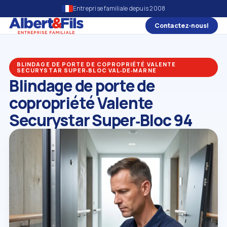
Entreprise familiale depuis 2008
Contactez‑nous!
BLINDAGE DE PORTE DE COPROPRIÉTÉ VALENTE
SECURYSTAR SUPER‑BLOC VAL‑DE‑MARNE
Blindage de porte de
copropriété Valente
Securystar Super‑Bloc 94