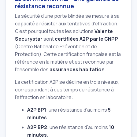
résistance reconnue
La sécurité d'une porte blindée se mesure à sa
capacité à résister aux tentatives d'effraction.
C'est pourquoi toutes les solutions
Valente
Securystar
sont
certifiées A2P par le CNPP
(Centre National de Prévention et de
Protection). Cette certification française est la
référence en la matière et est reconnue par
l'ensemble des
assurances habitation
.
La certification A2P se décline en trois niveaux,
correspondant à des temps de résistance à
l'effraction en laboratoire:
A2P BP1
: une résistance d'au moins
5
minutes
.
A2P BP2
: une résistance d'au moins
10
minutes
.