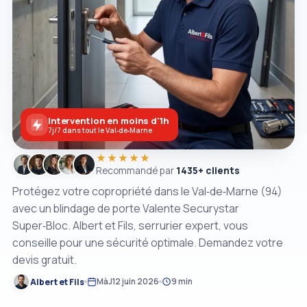
Intervention en moins d'1h
7j/7 dans tout le Val‑de‑Marne
★★★★★
Recommandé par
1435+ clients
Protégez votre copropriété dans le Val‑de‑Marne (94)
avec un blindage de porte Valente Securystar
Super‑Bloc. Albert et Fils, serrurier expert, vous
conseille pour une sécurité optimale. Demandez votre
devis gratuit.
Albert et Fils
MàJ
12 juin 2026
9 min