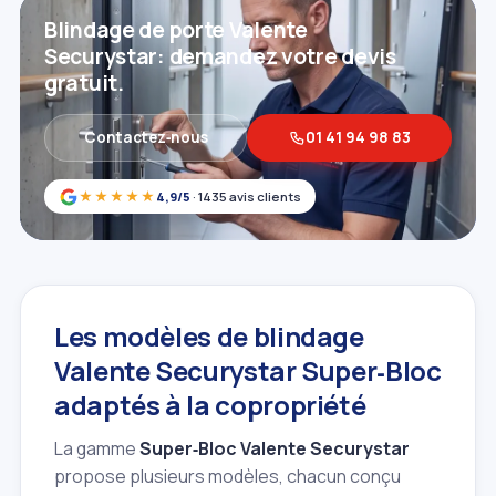
Blindage de porte Valente
Securystar: demandez votre devis
gratuit.
Contactez‑nous
01 41 94 98 83
★★★★★
4,9/5
· 1435 avis clients
Les modèles de blindage
Valente Securystar Super‑Bloc
adaptés à la copropriété
La gamme
Super‑Bloc Valente Securystar
propose plusieurs modèles, chacun conçu