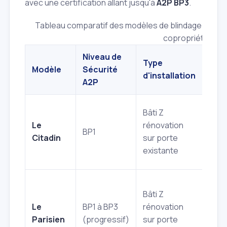
avec une certification allant jusqu'à
A2P BP3
.
Tableau comparatif des modèles de blindage Valen
copropriété
Niveau de
Type
Cara
Modèle
Sécurité
d'installation
prin
A2P
Bâti Z
Serr
Le
rénovation
BP1
STAR
Citadin
sur porte
poin
existante
Bâti Z
Le
BP1 à BP3
rénovation
Anti
Parisien
(progressif)
sur porte
inté