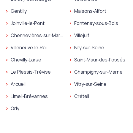
Gentilly
Maisons‑Alfort
Joinville‑le‑Pont
Fontenay‑sous‑Bois
Chennevières‑sur‑Marne
Villejuif
Villeneuve‑le‑Roi
Ivry‑sur‑Seine
Chevilly‑Larue
Saint‑Maur‑des‑Fossés
Le Plessis‑Trévise
Champigny‑sur‑Marne
Arcueil
Vitry‑sur‑Seine
Limeil‑Brévannes
Créteil
Orly