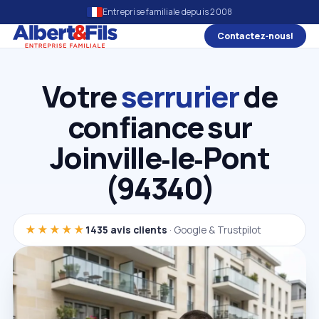
Entreprise familiale depuis 2008
Contactez‑nous!
Votre
serrurier
de
confiance sur
Joinville‑le‑Pont
(94340)
★★★★★
1435 avis clients
· Google & Trustpilot