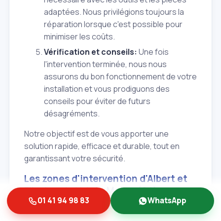
adaptées. Nous privilégions toujours la
réparation lorsque c'est possible pour
minimiser les coûts.
Vérification et conseils:
Une fois
l'intervention terminée, nous nous
assurons du bon fonctionnement de votre
installation et vous prodiguons des
conseils pour éviter de futurs
désagréments.
Notre objectif est de vous apporter une
solution rapide, efficace et durable, tout en
garantissant votre sécurité.
Les zones d'intervention d'Albert et
Fils dans le Val‑de‑Marne (94)
01 41 94 98 83
WhatsApp
Bien que notre ancrage soit fort à
Joinville‑le‑Pont (94340), notre équipe d'Albert