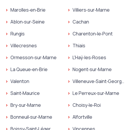
Marolles‑en‑Brie
Villiers‑sur‑Marne
Ablon‑sur‑Seine
Cachan
Rungis
Charenton‑le‑Pont
Villecresnes
Thiais
Ormesson‑sur‑Marne
L'Haÿ‑les‑Roses
La Queue‑en‑Brie
Nogent‑sur‑Marne
Valenton
Villeneuve‑Saint‑Georges
Saint‑Maurice
Le Perreux‑sur‑Marne
Bry‑sur‑Marne
Choisy‑le‑Roi
Bonneuil‑sur‑Marne
Alfortville
Boissy‑Saint‑Léger
Vincennes